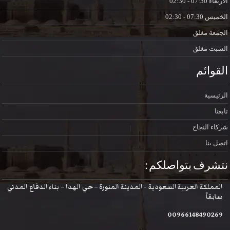
الاربعاء
07:30 - 02:30
الخميس
07:30 - 02:30
الجمعة
مغلق
السبت
مغلق
القوائم
الرئيسية
تابعنا
شركاء النجاح
اتصل بنا
نتشرف بتواصلكم :
المملكة العربية السعودية - المدينة المنورة – حي الهدا – بناء الدفاع المدني
سابقاً
00966148490269