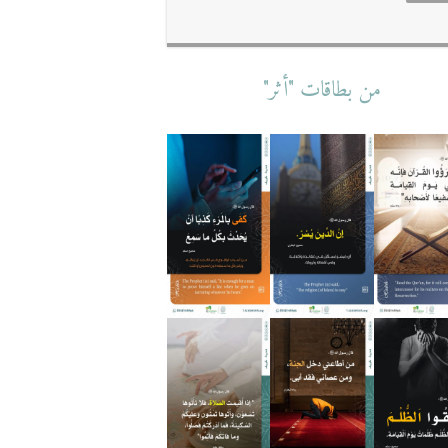
من بطاقات "أثر"