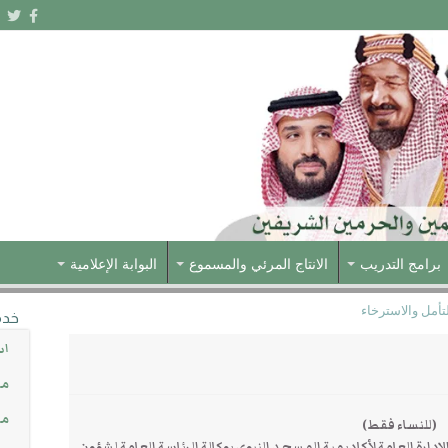
برامج التدريب
الانتاج المرئي والمسموع
البوابة الإعلامية
تأمل والاسترخاء
خدم
اس
مش
مس
(للنساء فقط)
دارة العامة لأكاديمية المسجد النبوي بوكالة الرئاسة العامة لشؤون