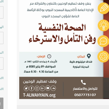
الا
اله
الب
الا
الا