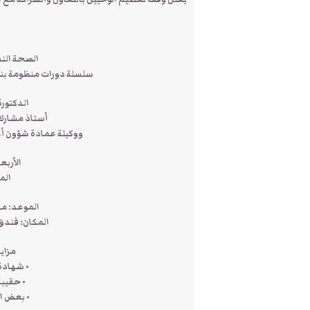
الصحة النف
سلسلة دورات منظومة بناء
الدكتورة
أستاذ مشارك
ووكيلة عمادة شؤون أع
الأربعاء 4 جمادي الثان
الموافق 
الموعد: من الساعة 0
المكان: فندق 
مزايا
• شهادة 
• حقيبة
• بعض ال