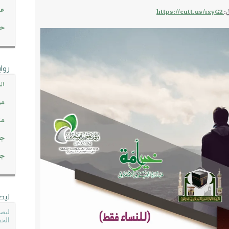
عن
:
https://cutt.us/rxyG2
حصاد 45
روا
ال
مو
مت
جم
جم
ليص
ليصل
الحق