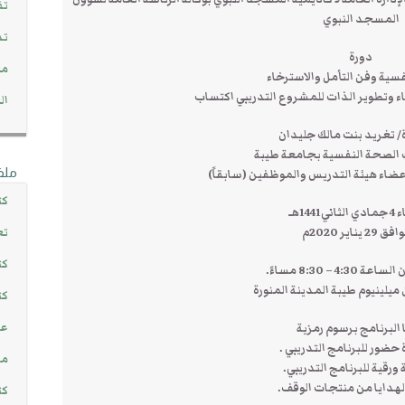
تف
المسجد النبوي
تد
دورة
مج
سية وفن التأمل والاسترخاء
 وتطوير الذات للمشروع التدريبي اكتساب
ال
/ تغريد بنت مالك جليدان
 الصحة النفسية بجامعة طيبة
ملف
ضاء هيئة التدريس والموظفين (سابقاً)
كت
ي1441هـ
29 يناير 2020م
تع
كت
4:3 – 8:30 مساءً.
ميلينيوم طيبة المدينة المنورة
كت
عن
 البرنامج برسوم رمزية
حضور للبرنامج التدريبي .
مش
 ورقية للبرنامج التدريبي.
هدايا من منتجات الوقف.
كت