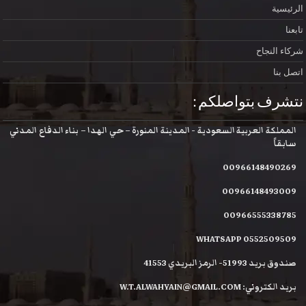
الرئيسية
تابعنا
شركاء النجاح
اتصل بنا
نتشرف بتواصلكم :
المملكة العربية السعودية - المدينة المنورة – حي الهدا – بناء الدفاع المدني
سابقاً
00966148490269
00966148493009
00966555338785
WHATSAPP 0552509509
صندوق بريد 51993- الرمز البريدي 41553
بريد الكتروني: W.T.ALWAHYAIN@GMAIL.COM