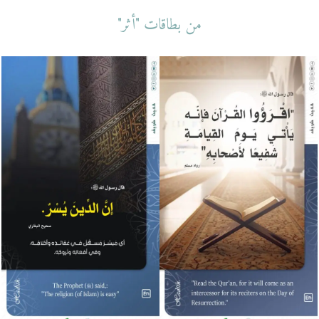
من بطاقات "أثر"