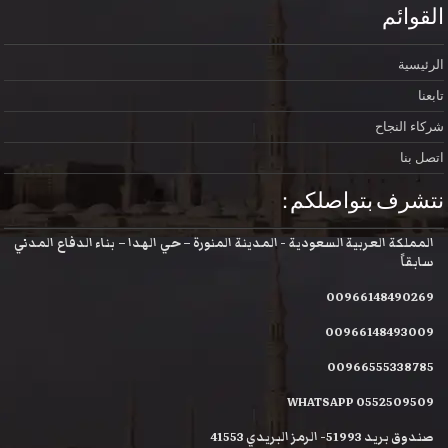
القوائم
الرئيسية
تابعنا
شركاء النجاح
اتصل بنا
نتشرف بتواصلكم :
المملكة العربية السعودية - المدينة المنورة – حي الهدا – بناء الدفاع المدني
سابقاً
00966148490269
00966148493009
00966555338785
WHATSAPP 0552509509
صندوق بريد 51993- الرمز البريدي 41553