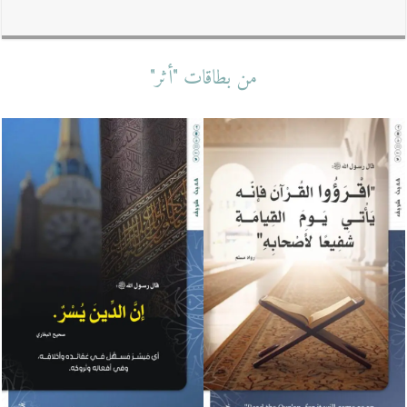
من بطاقات "أثر"