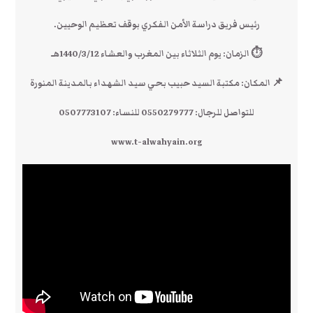
رئيس فريق دراسة الأمن الفكري بوقف تعظيم الوحيين.
⏱ الزمان: يوم الثلاثاء بين المغرب والعشاء 1440/3/12هـ
📌 المكان: مكتبة السيد حبيب بحي سيد الشهداء بالمدينة المنورة
للتواصل للرجال: 0550279777 للنساء: 0507773107
www.t-alwahyain.org