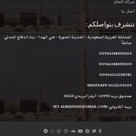
شركاء النجاح
اتصل بنا
نتشرف بتواصلكم :
المملكة العربية السعودية - المدينة المنورة – حي الهدا – بناء الدفاع المدني
سابقاً
00966148490269
00966148493009
00966555338785
WHATSAPP 0552509509
صندوق بريد 51993- الرمز البريدي 41553
بريد الكتروني: W.T.ALWAHYAIN@GMAIL.COM