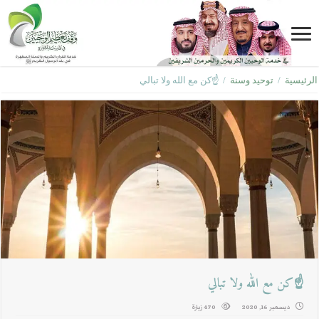
الرئيسية
/
توحيد وسنة
/
☝كن مع الله ولا تبالي
☝كن مع الله ولا تبالي
ديسمبر 16, 2020
470 زيارة