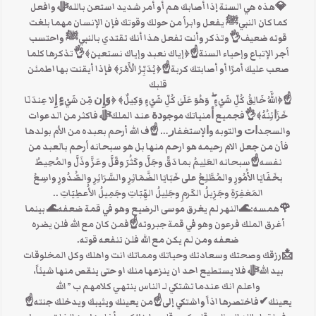
💎هذه هي السنة إذا أصابك هم أو أمر شديد استعن باللهﷻ وافعل
كما كان النبيﷺ يفعل وابرأ من حولك وقوتك فإن الإنسان مهما بلغت
قوته ضعيف👌وتذكر وأنت تفعل هذا أنك تقتدي بالنبيﷺ واحتسب
أجر الإتباع وإحياء السنة☝﴿إياك نعبد وإياك نستعين﴾👌تذكرها كلما
صعب عليك أمرًا أو أصابتك كربة☝﴿يُدَبِّرُ الْأَمْرَ﴾ فإذا أيقنت بها اطمئن
قلبك
☝﴿اللَّهُ خَالِقُ كُلِّ شَيْءٍ ۖ وَهُوَ عَلَىٰ كُلِّ شَيْءٍ وَكِيلٌ﴾ ﴿ﻭَﺇِﻥ ﻣِّﻦ ﺷَﻲْﺀٍ ﺇِلا ﻋِﻨﺪَﻧَﺎ
ﺧَﺰَﺍﺋِﻨُﻪُ﴾👌‏فجميع ﺃﻣﻨﻴﺎﺗﻚ ﻣﻮﺟﻮﺩﺓ ﻋﻨﺪ الملكﷻ ف‏اكثر من الدعوات
واﻟﺴﺠﺪﺍﺕ ﻭالتوبه وﺍلإﺳﺘﻐﻔﺎﺭ… ☝ف الله أرحم بعبده من الأم بولدها
فأن من جعل الام رحيمه هو ارحم منها بل هو سبحانه أرحم بالعبد من
نفسه‏☝سبحانه العَلِيمُ بما دَقَّ وجَلَّ وكَثُرَ وقَلَّ وعَزَّ وذَلَّ والمُحِيطُ
بخَفَايَا الأُمُورِ والمُطَّلِعُ على خَبَايَا الضَّمَائِرِ والسَّرَائِرِ والصُّدُورِ واسِعُ
المَغفِرَةِ وجَزِيلُ الكَرمِ وجَلِيلُ الهِّبَاتِ وجَمِيلُ الأُعطِيَاتِ ..
🌹همسه:🌊النهر لم يغرق موسى الرضيع وهو في قمة ضعفه🌊 بينما
أغرق الملك فرعون وهو في قمة جبروته☝فمن كان مع الله فلن يضره
ضعفه ومن لم يكن مع الله فلن تنفعه قوته.
📩رزقك وصحتك وسعادتك وحياتك ومماتك انت واهلك وكل المخلوقات
بيد اللهﷻ فلا يستطيع احد ان ينزعها منك او حتى ينقص منها شيئاً،
واعلم انك عندما تشتكي لـ الناس ينتهي كلامهم ب ” الله
يعينك✔فاختصرها اذاً واشتكي إلى☝من يعينك ويثيبك ويدخلك جنته☝