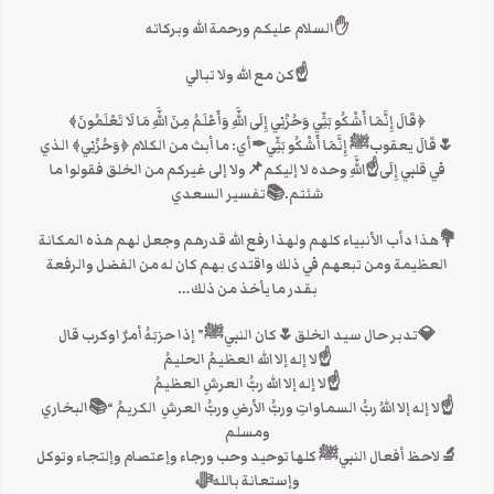
✋السلام عليكم ورحمة الله وبركاته
☝كن مع الله ولا تبالي
﴿قَالَ إِنَّمَا أَشْكُو بَثِّي وَحُزْنِي إِلَى اللَّهِ وَأَعْلَمُ مِنَ اللَّهِ مَا لَا تَعْلَمُونَ﴾
🌷قَالَ يعقوبﷺ إِنَّمَا أَشْكُو بَثِّي✒أي: ما أبث من الكلام ﴿وَحُزْنِي﴾ الذي
في قلبي إِلَى☝اللَّهِ وحده لا إليكم📌ولا إلى غيركم من الخلق فقولوا ما
شئتم.📚تفسير السعدي
💐هذا دأب الأنبياء كلهم ولهذا رفع الله قدرهم وجعل لهم هذه المكانة
العظيمة ومن تبعهم في ذلك واقتدى بهم كان له من الفضل والرفعة
بقدر ما يأخذ من ذلك…
💎تدبر حال سيد الخلق🌷كان النبيﷺ” إذا حزبَهُ أمرٌ اوكرب قال
☝لا إله إلا الله العظيمُ الحليمُ
☝لا إله إلا الله ربُّ العرشِ العظيمُ
☝لا إله إلا اللهُ ربُّ السماواتِ وربُّ الأرضِ وربُّ العرشِ الكريمُ “📚البخاري
ومسلم
🔬ﻻحظ أفعال النبيﷺ كلها توحيد وحب ورجاء وإعتصام وإلتجاء وتوكل
وإستعانة باللهﷻ