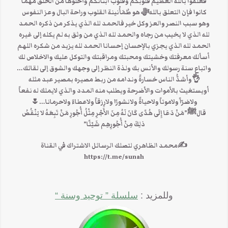
فعلقوا بالله العظيم قلوبكم وقلوب ابنائكم وأخلوها من الخلق مهما
كانوا فإن التعلق باللهﷻ هو طُمَأْنينة القلوب وراحة البال وعز النفوس
وهو سبب النصر والعز وكل خير فالحمد لله الذي يذكر من ذكره الحمد
لله الذي لا يخيب من رجاه والحمد لله الذي من وثق به لم يكله إلى غيره
الحمد لله الذي يجزي بالإحسان إحسانا الحمد لله يزيد من شكره اللهم
أسألك معرفتك وخشيتك ومحبتك ومراقبتك والتوكل عليك والاخلاص لك
واتباع سنة رسولك والأنس بك ولذة النظر إلى وجهك والشوق إلى لقائك…
👌وأشدُّ الناس خسارةً وندامه من ربط مصيره بمصير عبد مثله
أويستغيث بالأموات والأضرحة ويطلب منه المدد والذي لايملك له نفعاً
ولاضرّاً ولاموتاً ولاحياةً ولانشورًا ولارِزقاً ولاعطاءً ولاحرمانا…🌷
قالﷺ”مَنْ دَعَا إِلَى هُدًى كَانَ لَهُ مِنَ الأَجْرِ مِثْلُ أُجُورِ مَنْ تَبِعَهُ لا يَنْقُصُ
ذلِكَ مِنْ أُجُورِهِم شَيْئًا”
✍محمد الظاهري لتصلك الرسائل الاشتراك في القناة
https://t.me/sunah
وللمزيد :
سلسلة ” توحيد وسنة “