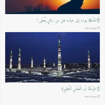
☝اللهﷻ يتودد إلى عباده هل من سائلٍ يُعْطَى !
يناير 18, 2021
☝﴿وَاللَّهُ ذُو الْفَضْلِ الْعَظِيمِ﴾
يناير 18, 2021