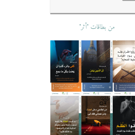
من بطاقات "أثر"