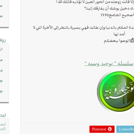
لا قالت زوجته من الحور العين لا تؤذيه قاتلك الله ‍!
عن
ك دخيل يوشك أن يفارقك إلينا”
حيح الجامع7192
حصاد 45
المقام بالدنيا وإن طالت فهي يسيرة بالنظر إلى الآخرة التي لا
أمد لها
روا
اتوصوا ببعضكم
ال
مو
سلسلة ” توحيد وسنة “
مت
جم
جم
ليص
ليصل
الحق
Pinterest
LinkedIn