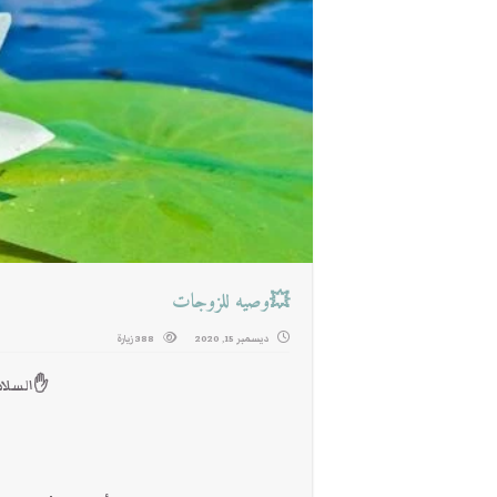
💥وصيه للزوجات
ديسمبر 15, 2020
388 زيارة
✋السلام 