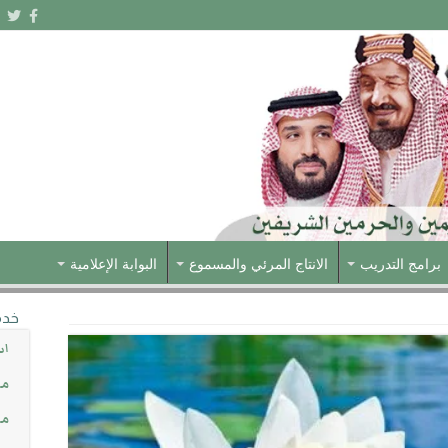
برامج التدريب
الانتاج المرئي والمسموع
البوابة الإعلامية
خدم
اس
مش
مس