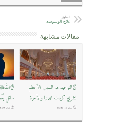
السابق
علاج الوسوسة
مقالات مشابهة
☝التوحيد هو السبب الأعظم
☝اللهﷻ ي
لتفريج كربات الدنيا والآخرة
سائلٍ يُعْ
يناير 18, 2021
يناير 18, 2021