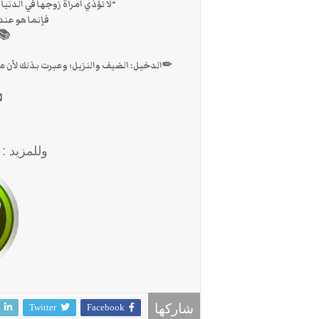
“لا تؤذي امرأة زوجها في الدنيا إ
فإنما هو عند
📚ص
✏الدخيل: الضيف والنزيل؛ وعبرت بذلك لأن مدة 
وللمزيد :
Twitter
Facebook
شاركها