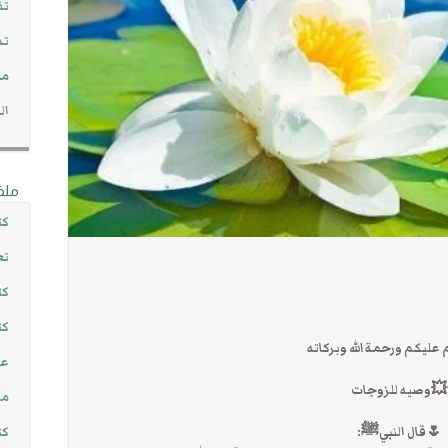
تف
تد
مج
ال
ملف
كت
تع
كت
كت
عليكم ورحمة الله وبركاته
عن
💥وصيه للزوجات
مش
🌷قال النبيﷺ:
كت