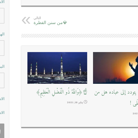
الا
التالي
💎من سنن الفطرة
اله
الب
تودد إلى عباده هل من
☝﴿وَاللَّهُ ذُو الْفَضْلِ الْعَظِيمِ﴾
الا
طَى !
يناير 18, 2021
الا