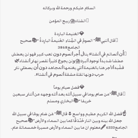
السلام عليكم ورحمة الله وبركاته
الشتاء⛈ربيع المؤمن
💎الغنيمة الباردة
قال ﺍﻟﻨﺒﻲﷺ” الصومُ في الشِّتاءِ الغَنيمةُ البارِدةُ “📚صحيح
الجامع3868
ﺃﻥ ﺍﻟﺼﺎﺋﻢ ﻓﻲ ﺍﻟﺸﺘﺎﺀ ﻳﻨﺎﻝ ﺃﺟﺮ ﺍﻟﺼﻮﻡ ﺩﻭﻥ ﺗﻌﺐ ﻛﺒﻴﺮ ﻓﻬﻮ ﻟﻦ ﻳﻌﻄﺶ
ﻋﻄﺸﺎ ﺷﺪﻳﺪﺍ ﻟﻮﺟﻮﺩ ﺍﻟﺒﺮﺩ⛈ﻭﻟﻦ ﻳﺠﻮﻉ ﻛﺜﻴﺮﺍ ﻟﻘﺼﺮ ﻧﻬﺎﺭ ﺍﻟﺸﺘﺎء🌿
ﻓﺸُﺒﻪ ﺍﻷ‌ﺟﺮ ﻫﻨﺎ ﺑﺎﻟﻐﻨﻴﻤﺔ ﺍﻟﺘﻲ ﻳﻐﻨﻤﻬﺎ ﺍﻟﻤﺠﺎﻫﺪ ﺩﻭﻥ ﺃﻥ ﻳﺼﻄﻠﻲ ﻧﺎﺭ
ﺣﺮﺏ ﺩﻭﻧﻬﺎ ﻟﻘﻠﺔ ﻣﺸﻘﺔ ﺍﻟﺼﻮﻡ ﻓﻲ ﺍﻟﺸﺘﺎﺀ.
💎فضل صيام يوماّ
قالﷺ”ﻣﻦ ﺻﺎﻡ ﻳﻮﻣﺎ ﻓﻲ ﺳﺒﻴﻞ ﺍﻟﻠﻪ ﺑﻌﺪ ﺍﻟﻠﻪ ﻭﺟﻬﻪ ﻋﻦ ﺍﻟﻨﺎﺭ ﺳﺒﻌﻴﻦ
ﺧﺮﻳﻔﺎ “📚البخاري ومسلم
☝فضل الله الكريم عظيم وواسع🌷قالﷺ” مَن صَام يومًا في سبيل الله
جعل الله بينه وبين النار خَنْدَقًا كما بين السماء والأرض”📚صحيح
الجامع6333🖋معلوم ان ما بين السماء والأرض مسيرة خمسمائة عام.