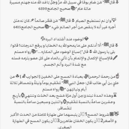
🌷قالﷺ” مَن صَام يومًا في سبيل الله عزّ وَجَلّ بَاعَد الله منه جهنم مسيرة
مائة عام”📚صحيح الجامع6330
💡وان لم تستطيع الصيام🌷قالﷺ” مَن فطَّر صائماً 📌كان له مثل
أجره غير أنه لا ينقص من أجر الصائم شيء “📚صحيح الجامع6415
💎الوضوء عند أشتداد البرد💦
🌷قالﷺ” ألا أدلكم على ما يمحو الله به الخطايا و يرفع الدرجات؟ قالوا:
بلى يا رسول الله🌷قال”إسباغ الوضوء على المكاره…”📚رواه مسلم
🖋فالإسباغ الإكمال والإتمام بأن تأتي بالماء على كل عضو يلزمه غسله
مع شدة البرد وألم الجسم.
☝من رحمة الرحمنﷻ بعبادة المسح على الخفين [الجوارب🧦] ☘عن
عليِّ بن أبي طالب قال: جعلَ النبيﷺ” للمُقيم يوماً وليلةً وللمسافر ثلاثة
أيام ولياليَهن “📚رواه مسلم
⌛وهذه المدة تبتدئ مِن أول مرَّة مَسَح بعد الحَدَث وتنتهي⌚بأربعٍ
وعشرين ساعةً بالنسبة للمُقيم⌚واثنتين وسبعين ساعةً بالنسبة
للمُسافر.
👋🏾شروط المسح1⃣أن يلبسهما على طهارة كاملة من الحدث الأكبر
و الأصغر2⃣أن يكون الخفان طاهرين3⃣أن يكون المسح في الطهارة
الصغرى.