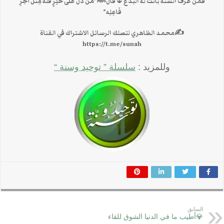
فمن عرف السنة بانت له البدع🌷قالﷺ”مَنْ دَلَّ عَلَى خَيْرٍ فَلَهُ مِثْلُ أَجْرِ
فَاعِلِه”
✍محمد الظاهري لتصلك الرسائل الاشتراك في القناة
https://t.me/sunah
وللمزيد :
سلسلة ” توحيد وسنة “
السابق
💎أطيب ما في الدنيا الشوق للقاء