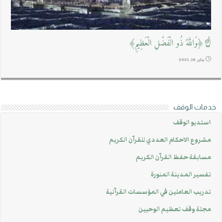
☝﴿وَاللَّهُ ذُو الْفَضْلِ الْعَظِيمِ﴾
يناير 18, 2021
خدمات الوقف
استديو الوقف
مشروع الاحكام العددي للقرآن الكريم
مسابقة حفظ القرآن الكريم
تفسير المدينة المنورة
تدريب العاملين في المؤسسات القرآنية
مجلة وقف تعظيم الوحيين