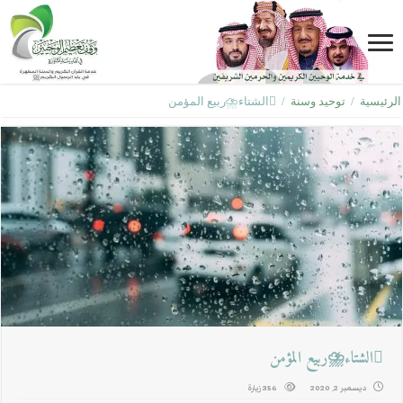
الرئيسية
/
توحيد وسنة
/
الشتاء⛈ربيع المؤمن
الشتاء⛈ربيع المؤمن
ديسمبر 2, 2020
356 زيارة