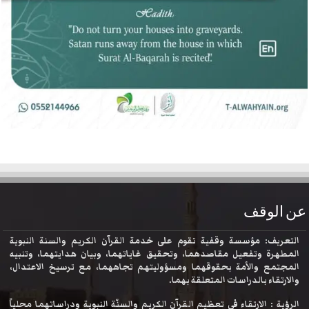
عن الوقف
التعريف: مؤسسة وقفية تقوم على خدمة القرآن الكريم والسنة النبوية
المطهرة وتفعيل مقاصدهما، وتحقيق غاياتهما، وبيان هدايتهما، وتنبيه
المجتمع والأمة بحقوقهما ومسؤوليتهم تجاههما، مع ترسيخ الاعتدال،
والارتقاء بالدراسات المتعلقة بهما.
الرؤية : الارتقاء في تعظيم القرآن الكريم والسنّة النبوية ودراساتهما محلياً