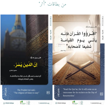
من بطاقات "أثر"