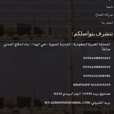
تابعنا
شركاء النجاح
اتصل بنا
نتشرف بتواصلكم :
المملكة العربية السعودية - المدينة المنورة – حي الهدا – بناء الدفاع المدني
سابقاً
00966148490269
00966148493009
00966555338785
WHATSAPP 0552509509
صندوق بريد 51993- الرمز البريدي 41553
بريد الكتروني: W.T.ALWAHYAIN@GMAIL.COM