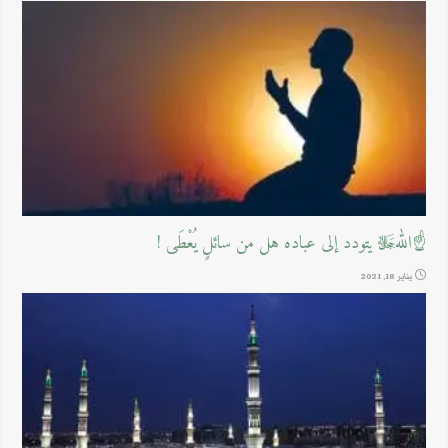
☝اللهﷻ يتودد إلى عباده هل من سائلٍ يُعْطَى !
يناير 18, 2021