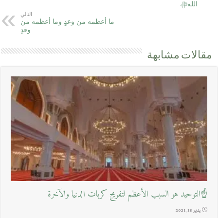
اللهﷻ
التالي
ما أعظمه من وعدٍ وما أعظمه من
وفدٍ
مقالات مشابهة
☝التوحيد هو السبب الأعظم لتفريج كربات الدنيا والآخرة
يناير 18, 2021