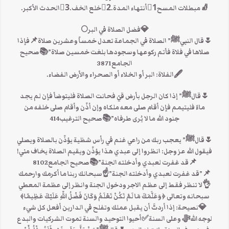
🧦مبطلات المسح1⃣أنتهاء المدة.2⃣خلع الخف.3⃣الحدث الأكبر.
💎فضل الصلاة في البر🌕
🌷قال النبيﷺ” الصلاة في الجماعة تعدل خمساً وعشرين صلاة📌فإذا
صلاها في فلاة فأتم ركوعها وسجودها بلغت خمسين صلاة”📚صحيح
الجامع3871
🖋الفلاة: البر أو الخلاء أو الصحراء والأرض الفضاء.
🌷قالﷺ” إذا كان الرجل بأرض قيّ فحانت الصلاة فليتوضأ فإن لم يجد
ماءً فليتيمم فإن أقام صلى معه ملكاه وإن أذّن وأقام صلى خلفه من
جنود الله ما لا يُرى طرفاه”📚صحيح الترغيب414
🌷قالﷺ” يعجب ربك من راعي غنم في رأس شظية يؤذّن بالصلاة ويصلي
فيقول الله عز وجل: انظروا إلى عبدي هذا يؤذّن ويقيم الصلاة يخاف مني!
📌قد غفرت لعبدي وأدخلته الجنة”📚صحيح الجامع8102
📌”قد غفرت لعبدي وأدخلته الجنة”☝سبحانك ربنا ما أكرمك وارحمك
👌لا تنظر فقط إلى عظم الاجر ودخول الجنة وانظر إلى عظمة المعطي
سبحانه وتعالى ﴿وَعَلَّمَكَ مَا لَمْ تَكُنْ تَعْلَمُ وَكَانَ فَضْلُ اللّهِ عَلَيْكَ عَظِيمًا﴾
💎نصيحة: إذا أردتَّ أن يقبل عملك وتفلح في الدارين أفعل كل شيء
لوجه اللهﷻ وعلى السنة✅أحيوا التوحيد والسنة تموت الشركيات والبدع