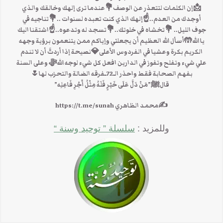
📩إن الكلمات لتتعذر عن الوصف💐عندما ترى إلهك وخالقك والذي
أوجدك من العدم..☝إلهك الذي كنت تعبده لسنوات ..💐تناجيه في
جوف الليل.. 💐تخشاه في خلوتك..💐تسجد له وتدعوه..☝اشتقنا اليك
يا الله🤲أسأل الله العظيم أن يجعلني وإياكم ممن يتنعمون برؤية وجهه
الكريم بكرة وعشيا في الفردوس الأعلى💎نصيحة إذا أردتَّ أن لا تندم
علي شيء وتفلح وتفوز في الدارين افعل كل شيء لوجه اللهﷻ وعلى السنة
بفهم الصحابة فقط واحذر الـ72ـفرقه الضالة والتحزب لها🌷
قالﷺ”مَنْ دَلَّ عَلَى خَيْرٍ فَلَهُ مِثْلُ أَجْرِ فَاعِلِه”
✍محمد الظاهري https://t.me/sunah
وللمزيد :
سلسلة ” توحيد وسنة “