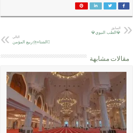
السابق
💎الطب النبوي💎
التالي
الشتاء⛈ربيع المؤمن
مقالات مشابهة