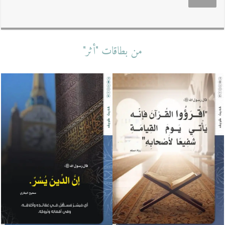
من بطاقات "أثر"