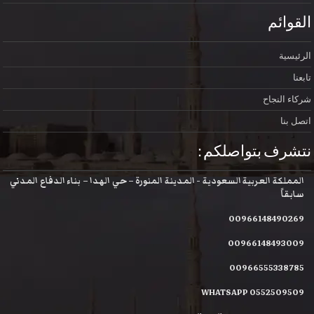
القوائم
الرئيسية
تابعنا
شركاء النجاح
اتصل بنا
نتشرف بتواصلكم :
المملكة العربية السعودية - المدينة المنورة – حي الهدا – بناء الدفاع المدني
سابقاً
00966148490269
00966148493009
00966555338785
WHATSAPP 0552509509