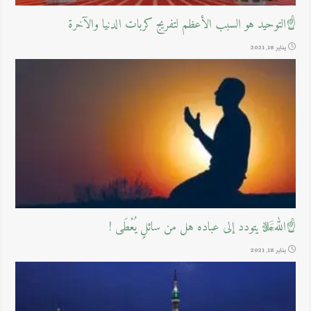
☝التوحيد هو السبب الأعظم لتفريج كربات الدنيا والآخرة
يناير 18, 2021
☝اللهﷻ يتودد إلى عباده هل من سائلٍ يُعْطَى !
يناير 18, 2021