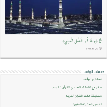
☝﴿وَاللَّهُ ذُو الْفَضْلِ الْعَظِيمِ﴾
يناير 18, 2021
خدمات الوقف
استديو الوقف
مشروع الاحكام العددي للقرآن الكريم
مسابقة حفظ القرآن الكريم
تفسير المدينة المنورة