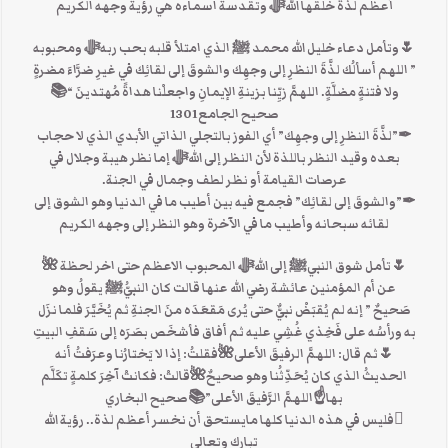
أعظم لذة خلقها اللهﷻ وتقدسة اسماءه هي رؤية وجهه الكريم
🌷وتأمل دعاء خليل الله محمد ﷺ الذي امتلأ قلبه بحب ربهﷻ ومحبوبه
” اللهم أسألُك لذَّةَ النظرِ إلى وجهِك والشوقَ إلى لقائِك في غيرِ ضرَّاءَ مضرةٍ
ولا فتنةٍ مضلَّةٍ. اللهمَّ زيِّنا بزينةِ الإيمانِ واجعلْنا هداةً مُهتدينَ “📚
صحيح الجامع1301
✒”لذَّةَ النظرِ إلى وجهِك” أي الفوز بالتجلي الذاتي الأبدي الذي لا حجاب
بعده وقيد النظر باللذة لأن النظر إلى اللهﷻ إما نظر هيبة وجلال في
عرصات القيامة أو نظر لطف وجمال في الجنة.
✒”والشوقَ إلى لقائِك” فجمع فيه بين أطيب ما في الدنيا وهو الشوق إلى
لقائه سبحانه وأطيب ما في الآخرة وهو النظر إلى وجهه الكريم
🌷تأمل شوق النبيﷺ إلى اللهﷻ المحبوب الاعظم حتى اخر لحظة 🌺
عن أم المؤمنين عائشة رضي الله عنها قالت كان النبيُّﷺ يقولُ وهو
صَحيحٌ ” إنه لم يُقبَضْ نبيٌّ حتى يُرى مَقعَدَه منَ الجنةِ ثم يُخَيَّرَ فلما نزَل
به ورأسُه على فَخِذي غُشِي عليه ثم أفاق فأشخَص بصَرَه إلى سَقفِ البيتِ
🌷ثم قال: اللهمَّ الرفيقَ الأعلى🌺فقلتُ: إذا لا يَختارُنا وعرَفتُ أنه
الحديثُ الذي كان يُحَدِّثُنا وهو صحيحٌ🌺قالتْ: فكانتْ آخِرَ كلمةٍ تكَلَّم
بها☝اللهمَّ الرَّفيقَ الأعلى”📚صحيح البخاري
فليس في هذه الدنيا كلها مايستحق أن نخسر أعظم لذة.. رؤية الله
تبارك وتعالى