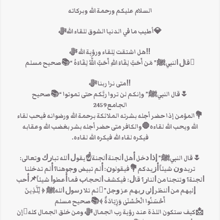
السلام عليكم ورحمة الله وبركاته
💎أطيب ما في الدنيا الشوق للقاء اللهﷻ
‼️هل اشتقت لِلقاء ورؤية الله ﷻ
ﻗﺎﻝ ﺍﻟﻨﺒﻲﷺ” مَن أَحَبَّ لِقَاءَ اللهِ أَحَبَّ اللَّهُ لِقَاءَهُ “📚صحيح مسلم
‼️متى نرا ربنا ﷻ
🌷قال النبيﷺ” وإنكم لن تروا ربَّكم حتى تموتوا “📚صحيح
الجامع2459
💐المؤمن إذا حضر أجله بشرته الملائكة برحمة الله ورضوانه فيحب لقاء
الله ويحب الله لقاءه🛑والكافر متى حضر أجله بشر بغضب الله وعقابه
فيكره لقاء الله فيكره الله لقاءه.
🌷قال النبيﷺ” ﺇﺫﺍ ﺩﺧﻞ ﺃﻫﻞ ﺍﻟﺠﻨﺔ ﺍﻟﺠﻨﺔ☝ﻳﻘﻮﻝ ﺍﻟﻠﻪ ﺗﺒﺎﺭﻙ ﻭﺗﻌﺎﻟﻰ:
ﺗﺮﻳﺪﻭﻥ ﺷﻴﺌﺎً ﺃﺯﻳﺪكم💐ﻓﻴﻘﻮﻟﻮﻥ: ﺃﻟﻢ ﺗﺒﻴﺾ ﻭﺟﻮﻫﻨﺎ؟ ﺃﻟﻢ ﺗﺪﺧﻠﻨﺎ
ﺍﻟﺠﻨﺔ؟ ﻭﺗﻨﺠﻨﺎ ﻣﻦ ﺍﻟﻨﺎﺭ؟ ﻗﺎﻝ: ﻓﻴﻜﺸﻒ ﺍﻟﺤﺠﺎﺏ ﻓﻤﺎ ﺃﻋﻄﻮﺍ ﺷﻴﺌﺎً📌ﺃﺣﺐ
ﺇﻟﻴﻬﻢ ﻣﻦ ﺍﻟﻨﻈﺮ ﺇﻟﻰ ﺭﺑﻬﻢ ﻋﺰ ﻭﺟﻞ”ﺛﻢ ﺗﻼ‌ ﺭﺳﻮﻝ ﺍﻟﻠﻪﷺ ﴿ لِّلَّذِينَ
أَحْسَنُوا الْحُسْنَىٰ وَزِيَادَةٌ ﴾📚ﺻﺤﻴﺢ مسلم
📩كيف ستكون اللذة عند رؤية رب الجمال ﷻ ومن خلق الجمال كلهإن