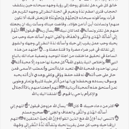
خالق كل شيء هل تشتاق روحك إلى رؤية وجهه سبحانه حين ينكشف
الحجاب فترى اعظم لذة ونعيم في الجنة النظر إلى وجهه الكريم هل
قرأت يوماً قوله سبحانه ﴿يُحِبُّهُمْ وَيُحِبُّونَهُ﴾ فارتعش قلبك ألا تكون
منهم؟ وتساءلت أين أنا من هؤلاء.. وفاضت عيناك وسألت ربك ان يجعلك
منهم هل تكثر وتسألهﷻ كما كان نبيكﷺ يسأل ربهﷻ فيقولﷺ اللَّهُمَّ
إِنِّي أَسْأَلُكَ الْهُدَى وَالتُّقَى وَالْعَفَافَ وَالْغِنَى اللهم أسألك حبك وحب من
يحبك وحب عمل يقرب إلى حبك وأسألك لذة النظر إلى وجهك والشوق
إلى لقائك في غير ضراء مضرة ولا فتنة مضلة و…👌اجتهد من هذه
الساعة في تحقيق ما خلقت من اجلة التوحيد وتصفية عباداتك باتباع
النبيﷺ وإخلاص النية بتقوى الله🔍كل محبة لها حدود إِلَّا ﻣﺤﺒﺔ ﺍﻟﻠﻪﷻ
ليس لها حدود فمحبة اللهﷻ للعبد ﻏﺎﻳﺔ ﺍﻟﻤﻨﻰ ﻭﺍﻟﻤﻄﻠﺐ الأسمى ﻓﻤﻦ
ﺣﺎﺯ على ﺣﺐ ﺍﻟﻠﻪﷻ ﻟﻪ ﻓﻘﺪ ﺣﻔﻆ ووُقي ﻭﻛﻔﻲ ﻭﻫﺪﻱ ﻷن ﺍﻟﻠﻪ ﻳﺤﺒﻪ
ﻭﺳﻮﻑ ﻳﺴﺪﺩﻩ ﻭﻳﺤﻔﻈﻪ! ﻭﻳﺎ ﻟﻬﺎ ﻣﻦ ﺁﺛﺎﺭ ﻃﻴﺒﺔ ﻛﺜﻴﺮﺓ ﻭﺛﻤﺎﺭ ﻭﻃﻮﺑﻰ
ﻟﻤﻦ ﺍﺳﺘﺤﻖ ﻫﺬﻩ ﺍﻟﻤﺤﺒﺔ ﺍﻟﺮﺑﺎﻧﻴﺔ!🤲ﺍﻟﻠﻬﻢ ﺍﺟﻌﻠﻨﺎ ﻣﻨﻬﻢ ﻳﺎ ﺫﺍ ﺍﻟﺠﻼﻝ
ﻭالإﻛﺮﺍﻡ ﻳﺎ ﺣﻲ ﻳﺎ ﻗﻴﻮﻡ.☝اشتقنا اليك يا الله
💎اكثر من دعاء حبيبك🌷كانﷺ” يسأل الله عزوجل فيقول”☝اللهم إني
أسألُك الهُدَى والتُّقَى والعفافَ والغِنى”📚صحيح مسلم
👌لاتنسى ابداً ﴿إِنَّ الله مَعَ الذين اتقواَ﴾﴿إِنَّ الله يُحِبُّ المتقين﴾🤲اللهم
ارزقنا حبك وحب كل عمل يقربنا لحبك ونَسْأَلُكَ لَذَّةَ النَّظَرِ إِلَى وَجْهِكَ