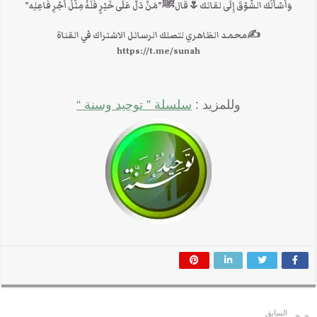
وَأَسْأَلُك الشَّوْقَ إِلَى لقائك🌷قالﷺ”مَنْ دَلَّ عَلَى خَيْرٍ فَلَهُ مِثْلُ أَجْرِ فَاعِلِه”
✍محمد الظاهري لتصلك الرسائل الاشتراك في القناة
https://t.me/sunah
وللمزيد :
سلسلة ” توحيد وسنة “
السابق