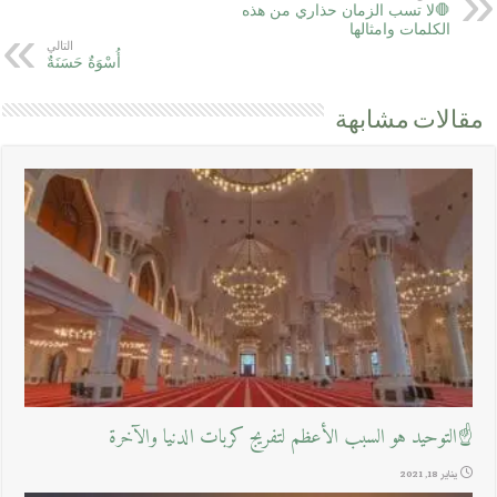
🛑لا تسب الزمان حذاري من هذه
الكلمات وامثالها
التالي
أُسْوَةٌ حَسَنَةٌ
مقالات مشابهة
☝التوحيد هو السبب الأعظم لتفريج كربات الدنيا والآخرة
يناير 18, 2021