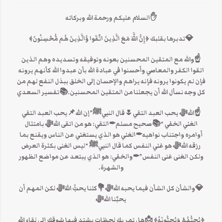
✋السلام عليكم ورحمة الله وبركاته
💎تدبرها بقلبك ﴿إِنَّ اللَّهَ مَعَ الَّذِينَ اتَّقَوا وَّالَّذِينَ هُم مُّحْسِنُونَ﴾
☝والله مع المتقين المحسنين بعونه وتوفيقه وتسديده وهم الذين
اتقوا الكفر والمعاصي وأحسنوا في عبادة الله بأن عبدوا الله كأنهم يرونه
فإن لم يكونوا يرونه فإنه يراهم والإحسان إلى الخلق ببذل النفع لهم من
كل وجه نسأل الله أن يجعلنا من المتقين المحسنين.📚تفسير السعدي
☝اللهﷻ يحب العبد التقي🌷قال النبيﷺ”إن الله📌يحب العبد التقي
الغني الخفي “📚صحيح مسلم✒التقي: هو من اتقى اللهﷻ بامتثال
أوامره واجتناب نواهيه✒الغني هو الذي يستغني عن الناس ويقنع بما
رزقه اللهﷻ هو غني النفس كما قال النبيﷺ “ليس الغنى بكثرة العرض
ولكن الغنى غنى النفس”✒والخفي: هو الذي يبتعد عن مواضع الظهور
والشهرة.
💎والشأن كل الشأن فيما يحبه اللهﷻ💐كلنا يحبُّ اللهَﷻ لكن المهم أن
يحبَّنا اللهﷻ
﴿يُحِبُّهُمْ وَيُحِبُّونَهُ﴾ 📩هل تمر بك لحظات يشتد فيها شوقك إلى لقاء الله