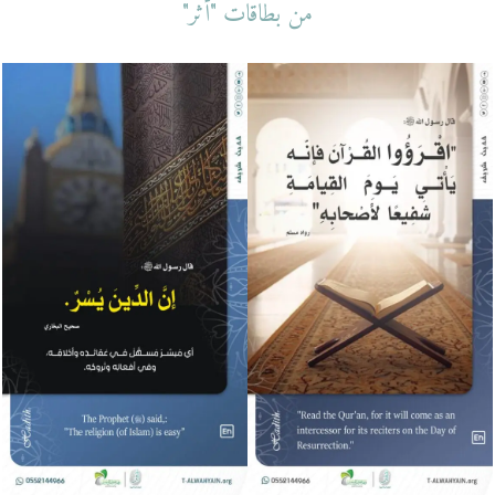
من بطاقات "أثر"