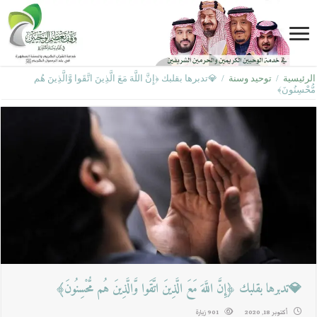
الرئيسية
/
توحيد وسنة
/
💎تدبرها بقلبك ﴿إِنَّ اللَّهَ مَعَ الَّذِينَ اتَّقَوا وَّالَّذِينَ هُم
مُّحْسِنُونَ﴾
💎تدبرها بقلبك ﴿إِنَّ اللَّهَ مَعَ الَّذِينَ اتَّقَوا وَّالَّذِينَ هُم مُّحْسِنُونَ﴾
أكتوبر 18, 2020
901 زيارة