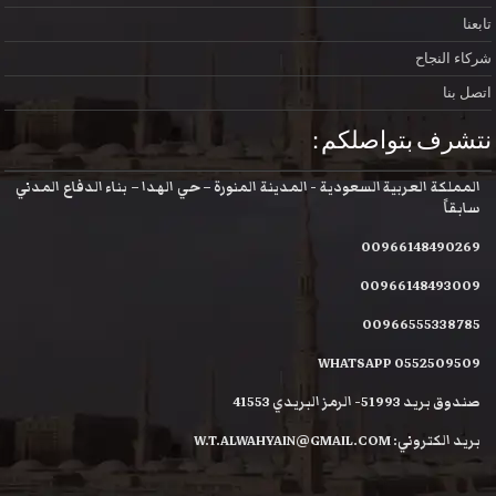
تابعنا
شركاء النجاح
اتصل بنا
نتشرف بتواصلكم :
المملكة العربية السعودية - المدينة المنورة – حي الهدا – بناء الدفاع المدني
سابقاً
00966148490269
00966148493009
00966555338785
WHATSAPP 0552509509
صندوق بريد 51993- الرمز البريدي 41553
بريد الكتروني: W.T.ALWAHYAIN@GMAIL.COM