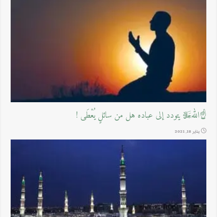
☝اللهﷻ يتودد إلى عباده هل من سائلٍ يُعْطَى !
يناير 18, 2021