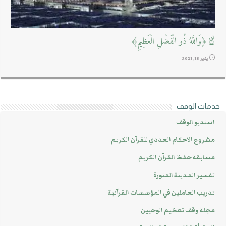
☝﴿وَاللَّهُ ذُو الْفَضْلِ الْعَظِيمِ﴾
يناير 18, 2021
خدمات الوقف
استديو الوقف
مشروع الاحكام العددي للقرآن الكريم
مسابقة حفظ القرآن الكريم
تفسير المدينة المنورة
تدريب العاملين في المؤسسات القرآنية
مجلة وقف تعظيم الوحيين