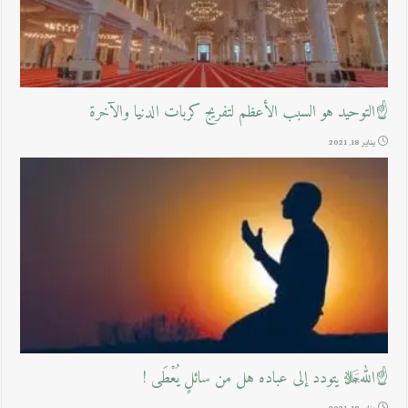
☝التوحيد هو السبب الأعظم لتفريج كربات الدنيا والآخرة
يناير 18, 2021
☝اللهﷻ يتودد إلى عباده هل من سائلٍ يُعْطَى !