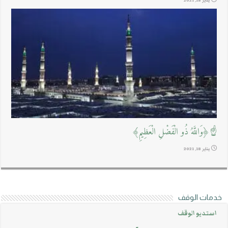
يناير 18, 2021
☝﴿وَاللَّهُ ذُو الْفَضْلِ الْعَظِيمِ﴾
يناير 18, 2021
خدمات الوقف
استديو الوقف