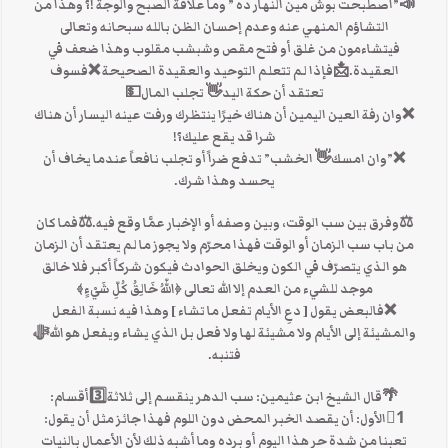
📣”اصطبحت بوش مين النهار ده ” وما علاقة الصبح والوجة !؟ وهذا من
التشاؤم المنهي عنه وعدم إحسان الظن بالله سبحانه وتعالى
فيتشاءمون من غلق أو فتح مقص وشبشب مقلوب وهذا ضعف في
العقيدة.📩فإذا لم تتعلم التوحيد والعقيدة الصحيحة ❌فسوف
تعتقد أن حكة اليد👋 تجلب المال💵
❌وان رفة العين اليمين أن هناك خيرًا ينتظرك ورفت عينه اليسار أن هناك
شرا قد يقع عليك؟!
❌”وان امسك👋 الخشب” تدفع ضراً أو تجلب نافعاً عندما يخاف أن
يحسد وهذا شرك.
⚖️وفرق بين سب الوقت، وبين وصفه أو الإخبار عمَّا وقع فيه.⚖️فما كان
من باب سب الزمان أو الوقت فهذا محرّم ولا يجوز ما لم يعتقد أن الزمان
هو الذي يتصرّف في الكون ويخلق الحوادث فيكون شركاً أكبر فلا خالق
موجد للشيء من العدم إلا الله تعالى ﴿اللّهُ خَالِقُ كُلِّ شَيْءٍ﴾
❌فالبعض يقول [ دعِ الأيام تفعل ما تشاء ] وهذا فيه نسبة الفعل
والمشيئة إلى الأيام ولا مشيئة لها ولا فعل بل الذي يشاء ويفعل هو اللهﷻ
فتنبه.
🌴قال الشيخ ابن عثيمين: سب الدهر ينقسم إلى ثلاثة3️⃣أقسام:
1⃣الأول: أن يقصد الخبر المحض دون اللوم فهذا جائز مثل أن يقول:
تعبنا من شدة حر هذا اليوم أو برده وما أشبه ذلك لأن الأعمال بالنيات