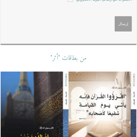
من بطاقات "أثر"