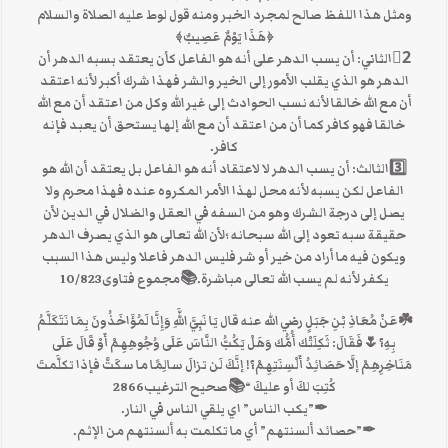
ومثل هذا اللفظ صالح لمجرد الخبر ومنه قول لوط عليه الصلاة والسلام
﴿هَذَا يَوْمٌ عَصِيبٌ﴾
2⃣الثاني: أن يسب الدهر على أنه هو الفاعل كأن يعتقد بسبه الدهر أن
الدهر هو الذي يقلب الأمور إلى الخير والشر فهذا شرك أكبر لأنه اعتقد
أن مع الله خالقا لأنه نسب الحوادث إلى غير الله وكل من اعتقد أن مع الله
خالقا فهو كافر كما أن من اعتقد أن مع الله إلها يستحق أن يعبد فإنه
كافر.
3️⃣الثالث: أن يسب الدهر لا لاعتقاد أنه هو الفاعل بل يعتقد أن الله هو
الفاعل لكن يسبه لأنه محل لهذا الأمر المكروه عنده فهذا محرم ولا
يصل إلى درجة الشرك وهو من السفه في العقل والضلال في الدين لأن
حقيقة سبه تعود إلى الله سبحانه ؛لأن الله تعالى هو الذي يصرف الدهر
ويكون فيه ما أراد من خير أو شر فليس الدهر فاعلا وليس هذا السبب
يكفر لأنه لم يسب الله تعالى مباشرة.📚مجموع فتاوى10/823
☘️عَنْ مُعَاذِ بْنِ جَبَلٍ رضي الله عنه قال يَا نَبِيَّ اللَّهِ وَإِنَّا لَمُؤَاخَذُونَ بِمَا نَتَكَلَّمُ
بِهِ؟🌷فَقَالَ: ثَكِلَتْك أُمُّك وَهَلْ يَكُبُّ النَّاسَ عَلَى وُجُوهِهِمْ أَوْ قَالَ عَلَى
مَنَاخِرِهِمْ إلَّا حَصَائِدُ أَلْسِنَتِهِمْ؟! إنَّكَ لَن تزالَ سالِمًا ما سكَتَّ فإذا تكلَّمتَ
كُتِبَ لكَ أو عليكَ “📚صحيح الترغيب2866
✒”يكب الناس” اي يلقي الناس في النار.
✒”حصائد ألسنتهم” أي ما تكلمت به ألسنتهم من الإثم.