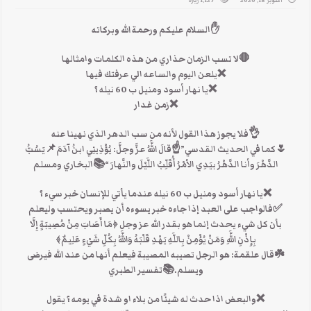
أكتوبر 18, 2020
1,127 زيارة
✋السلام عليكم ورحمة الله وبركاته
🛑لا تسب الزمان حذاري من هذه الكلمات وامثالها
❌يلعن اليوم والساعه الي عرفتك فيها
❌يا نهار أسود ومنيل ب 60 نيله ؟
❌زمن غدار
👌فلا يجوز هذا القول لأنه من سب الدهر الذي نهينا عنه
🌷كما في الحديث القدسي”☝قالَ اللَّهُ عزَّ وجلَّ: يُؤْذِينِي ابنُ آدَمَ📌يَسُبُّ
الدَّهْرَ وأنا الدَّهْرُ بيَدِي الأمْرُ أُقَلِّبُ اللَّيْلَ والنَّهارَ “📚البخاري ومسلم
❌يا نهار أسود ومنيل ب 60 نيله عندما يأتي للإنسان خبر سيء ؟
✅فالواجب على العبد إذا جاءه خبر يسوءه أن يصبر ويحتسب وليعلم
بأن كل شيء يحدث إنما هو بقدر الله عز وجل ﴿مَا أَصَابَ مِنْ مُصِيبَةٍ إِلَّا
بِإِذْنِ اللَّهِ وَمَنْ يُؤْمِنْ بِاللَّهِ يَهْدِ قَلْبَهُ وَاللَّهُ بِكُلِّ شَيْءٍ عَلِيمٌ﴾
☘️قال علقمة: هو الرجل تصيبه المصيبة فيعلم أنها من عند الله فيرضى
ويسلم.📚تفسير الطبري
❌والبعض اذا حدث له شيئًا من بلاء او شدة في يومه ؟ يقول