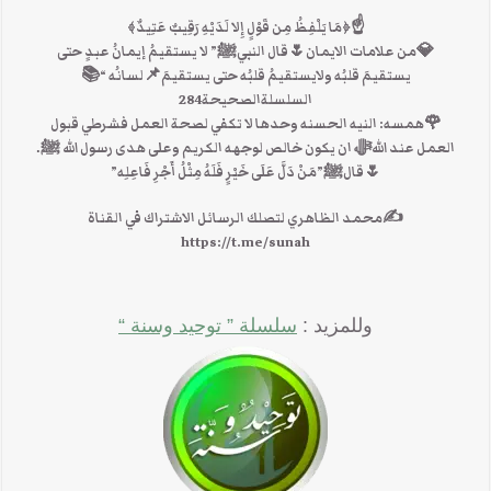
☝﴿مَا يَلْفِظُ مِن قَوْلٍ إِلا لَدَيْهِ رَقِيبٌ عَتِيدٌ﴾
💎من علامات الايمان🌷قال النبيﷺ” لا يستقيمُ إيمانُ عبدٍ حتى
يستقيمَ قلبُه ولايستقيمُ قلبُه حتى يستقيمَ📌لسانُه “📚
السلسلةالصحيحة284
🌹همسه: النيه الحسنه وحدها لا تكفي لصحة العمل فشرطي قبول
العمل عند اللهﷻ ان يكون خالص لوجهه الكريم وعلى هدى رسول الله ﷺ.
🌷قالﷺ”مَنْ دَلَّ عَلَى خَيْرٍ فَلَهُ مِثْلُ أَجْرِ فَاعِلِه”
✍محمد الظاهري لتصلك الرسائل الاشتراك في القناة
https://t.me/sunah
وللمزيد :
سلسلة ” توحيد وسنة “