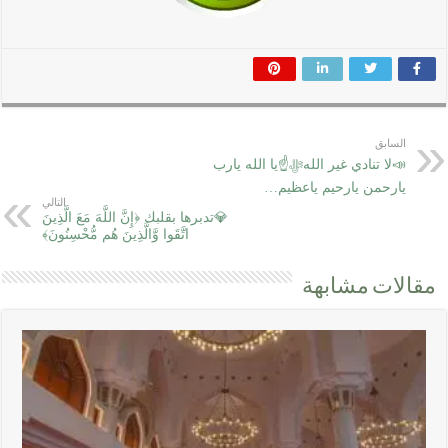
السابق
📣لا تنادي غير اللهﷻ☝يا الله يارب
يارحمن يارحيم ياعظيم…
التالي
💎تدبرها بقلبك ﴿إِنَّ اللَّهَ مَعَ الَّذِينَ
اتَّقَوا وَّالَّذِينَ هُم مُّحْسِنُونَ﴾
مقالات مشابهة