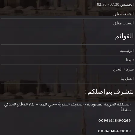
الخميس
07:30 - 02:30
الجمعة
مغلق
السبت
مغلق
القوائم
الرئيسية
تابعنا
شركاء النجاح
اتصل بنا
نتشرف بتواصلكم :
المملكة العربية السعودية - المدينة المنورة – حي الهدا – بناء الدفاع المدني
سابقاً
00966148490269
00966148493009