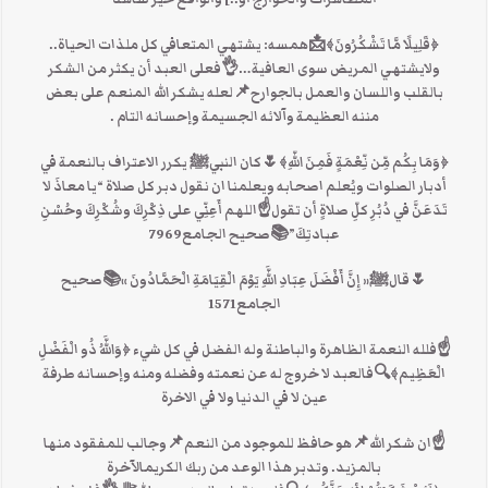
‏﴿قَلِيلًا مَّا تَشْكُرُونَ﴾📩همسه: ‏يشتهي المتعافي كل ملذات الحياة..
ولايشتهي المريض سوى العافية…👌فعلى العبد أن يكثر من الشكر
بالقلب واللسان والعمل بالجوارح📌لعله يشكر الله المنعم على بعض
مننه العظيمة وآلائه الجسيمة وإحسانه التام .
﴿وَمَا بِكُم مِّن نِّعْمَةٍ فَمِنَ اللّهِ﴾🌷كان النبيﷺ يكرر الاعتراف بالنعمة في
أدبار الصلوات ويُعلم اصحابه ويعلمنا ان نقول دبر كل صلاة “يا معاذَ لا
تَدَعَنَّ في دُبُرِ كلِّ صلاةٍ أن تقول☝اللهم أَعِنِّي على ذِكْرِكَ وشُكْرِكَ وحُسْنِ
عبادتِكَ”📚صحيح الجامع7969
🌷قالﷺ« إِنَّ أَفْضَلَ عِبَادِ اللَّهِ يَوْمَ الْقِيَامَةِ الْحَمَّادُونَ »📚صحيح
الجامع1571
☝فلله النعمة الظاهرة والباطنة وله الفضل في كل شيء ﴿وَاللَّهُ ذُو الْفَضْلِ
الْعَظِيم﴾🔍فالعبد لا خروج له عن نعمته وفضله ومنه وإحسانه طرفة
عين لا في الدنيا ولا في الاخرة
☝ان شكر الله📌هو حافظ للموجود من النعم📌وجالب للمفقود منها
بالمزيد. وتدبر هذا الوعد من ربك الكريمالآخرة