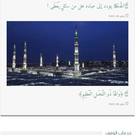
☝اللهﷻ يتودد إلى عباده هل من سائلٍ يُعْطَى !
يناير 18, 2021
☝﴿وَاللَّهُ ذُو الْفَضْلِ الْعَظِيمِ﴾
يناير 18, 2021
خدمات الوقف