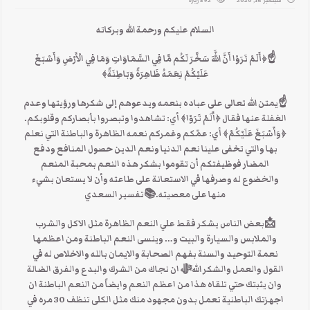
سبتمبر 16, 2020
592 زيارة
السلام عليكم ورحمة الله وبركاته
☝﴿أَلَمْ تَرَوْا أَنَّ اللَّهَ سَخَّرَ لَكُم مَّا فِي السَّمَاوَاتِ وَمَا فِي الْأَرْضِ وَأَسْبَغَ
عَلَيْكُمْ نِعَمَهُ ظَاهِرَةً وَبَاطِنَةً﴾
☝يمتن الله تعالى على عباده بنعمه ويدعوهم إلى شكرها ورؤيتها وعدم
الغفلة عنها فقال ﴿أَلَمْ تَرَوْا﴾ أي: تشاهدوا وتبصروا بأبصاركم وقلوبكم.
﴿وَأَسْبَغَ عَلَيْكُمْ﴾ أي: عمّكم وغمركم نعمه الظاهرة والباطنة التي نعلم
بها والتي تخفى علينا نعم الدنيا ونعم الدين حصول المنافع ودفع
المضار فوظيفتكم أن تقوموا بشكر هذه النعم بمحبة المنعم
والخضوع له وصرفها في الاستعانة على طاعته وأن لا يستعان بشيء
منها على معصيته.📚تفسير السعدي
📩بعض الناس يشكر فقط علي النعم الظاهرة مثل الاكل والشرب
والملابس والسيارة والبيت و… وينسى النعم الباطنة ومن اعظمها
نعمة التوحيد والسنة بفهم الصحابة والايمان بالله والاخلاص له في
القول والعمل والشكر اللهﷻ ان نجاك من الشرك والبدع والفرق الضالة
وان يثبتك حتي تلقاه هذا من اعظم النعم وايضاً من النعم الباطنة ان
اجهزتك الباطنية تعمل بدون مجهود منك مثل الكلى تنظف 30 مره في