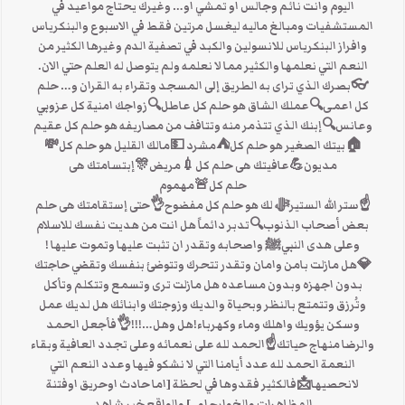
اليوم وانت نائم وجالس او تمشي او… وغيرك يحتاج مواعيد في
المستشفيات ومبالغ ماليه ليغسل مرتين فقط في الاسبوع والبنكرياس
وافراز البنكرياس للانسولين والكبد في تصفية الدم وغيرها الكثير من
النعم التي نعلمها والكثير مما لا نعلمه ولم يتوصل له العلم حتي الان.
👓بصرك الذي تراى به الطريق إلى المسجد وتقراء به القران و… حلم
كل اعمى🔍عملك الشاق هو حلم كل عاطل🔍زواجك امنية كل عزوبي
وعانس🔍إبنك الذي تتذمر منه وتتافف من مصاريفه هو حلم كل عقيم
🏠بيتك الصغير هو حلم كل⛺مشرد 💵مالك القليل هو حلم كل💸
مديون💪عافيتك هى حلم كل💉مريض🎊إبتسامتك هى
حلم كل🚨مهموم
☝ستر الله الستيرﷻ لك هو حلم كل مفضوح👌حتى إستقامتك هى حلم
بعض أصحاب الذنوب🔍تدبر دائماً هل انت من هديت نفسك للاسلام
وعلى هدى النبيﷺ واصحابه وتقدر ان تثبت عليها وتموت عليها !
💎هل مازلت بامن وامان وتقدر تتحرك وتتوضئ بنفسك وتقضي حاجتك
بدون اجهزه وبدون مساعده هل مازلت ترى وتسمع وتتكلم وتأكل
وتُرزق وتتمتع بالنظر وبحياة والديك وزوجتك وابنائك هل لديك عمل
وسكن يؤويك واهلك وماء وكهرباء!هل وهل…!!!👌فأجعل الحمد
والرضا منهاج حياتك☝الحمد لله على نعمائه وعلى تجدد العافية وبقاء
النعمة الحمد لله عدد أيامنا التي لا نشكو فيها وعدد النعم التي
لانحصيها📩فالكثير فقدوها في لحظة [اما حادث اوحريق اوفتنة
المظاهرات والخوارج او..] والواقع خير شاهد