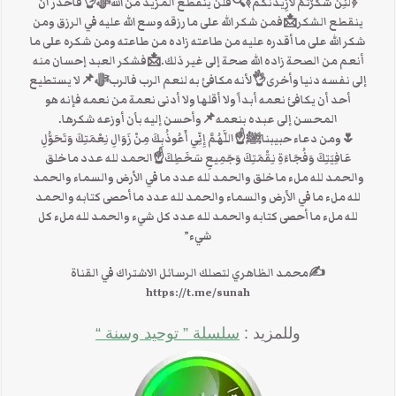
﴿لَئِنْ شَكَرْتُمْ لأزِيدَنَّكُم﴾🔍فلن ينقطع المزيد من اللهﷻ👌فاحذر ان
ينقطع الشكر📩فمن شكر الله على ما رزقه وسع الله عليه في الرزق ومن
شكر الله على ما أقدره عليه من طاعته زاده من طاعته ومن شكره على ما
أنعم من الصحة زاده الله صحة إلى غير ذلك.📩فشكر العبد إحسان منه
إلى نفسه دنيا وأخرى👌لأنه مكافئ به لنعم الرب فالربﷻ📌لا يستطيع
أحد أن يكافئ نعمه أبداً ولا أقلها ولا أدنى نعمة من نعمه فإنه هو
المحسن إلى عبده بنعمه📌وأحسن إليه بأن أوزعه شكرها.
🌷ومن دعاء حبيبناﷺ☝اللَّهُمَّ إِنِّي أَعُوذُبِكَ مِنْ زَوَالِ نِعْمَتِكَ وَتَحَوُّلِ
عَافِيَتِكَ وَفُجَاءَةِ نِقْمَتِكَ وَجَمِيعِ سَخَطِكَ☝الحمد لله عدد ما خلق
والحمد لله ملء ما خلق والحمد لله عدد ما في الأرض والسماء والحمد
لله ملء ما في الأرض والسماء والحمد لله عدد ما أحصى كتابه والحمد
لله ملء ما أحصى كتابه والحمد لله عدد كل شيء والحمد لله ملء كل
شيء”
✍محمد الظاهري لتصلك الرسائل الاشتراك في القناة
https://t.me/sunah
وللمزيد :
سلسلة ” توحيد وسنة “