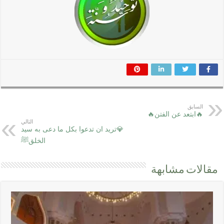
السابق
🔥ابتعد عن الفتن🔥
التالي
💎تريد ان تدعوا بكل ما دعى به سيد
الخلقﷺ
مقالات مشابهة