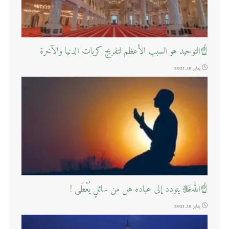
☝التوحيد هو السبب الأعظم لتفريج كربات الدنيا والآخرة
يناير 18, 2021
☝اللهﷻ يتودد إلى عباده هل من سائلٍ يُعْطَى !
يناير 18, 2021