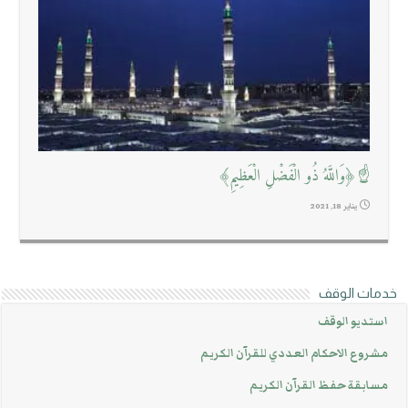
☝﴿وَاللَّهُ ذُو الْفَضْلِ الْعَظِيمِ﴾
يناير 18, 2021
خدمات الوقف
استديو الوقف
مشروع الاحكام العددي للقرآن الكريم
مسابقة حفظ القرآن الكريم