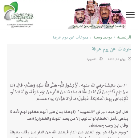
الرئيسية
/
توحيد وسنة
/
منوعات عن يوم عرفة
منوعات عن يوم عرفة
يوليو 30, 2020
421 زيارة
١ / عن عَائِشَةَ-رضي الله عنها-: أنَّ رَسُولَ اللَّهِ- صَلَّى اللَّهُ عَلَيْهِ وَسَلَّمَ- قَالَ: (مَا
مِنْ يَوْمٍ أَكْثَرَ مِنْ أَنْ يُعْتِقَ اللَّهُ فِيهِ عَبْدًا مِنَ النَّارِ مِنْ يَوْمِ عَرَفَةَ، وَإِنَّهُ لَيَدْنُو،
ثُمَّ يُبَاهِي بِهِمُ الْمَلَائِكَةَ، فَيَقُولُ: مَا أَرَادَ هَؤُلَاءِ) رواه مسلم
قال ابن عبد البر في “التمهيد”: ((وهذا يدل على أنهم مغفور لهم لأنه لا
يباهى بأهل الخطايا والذنوب إلا من بعد التوبة والغفران))اهـ.
وقال ابن رجب رحمه الله:
“ويوم عرفة هو يوم العتق من النار فيعتق الله من النار من وقف بعرفة