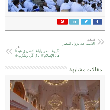
السابق
ﺍﻟﺴُـﻨﺔ عند نزول المطر
التالي
🎊يومُ النحرِ وأيامُ التشريقِ عيدُنا
أهلَ الإسلامِ🍖أيامُ أكْلٍ وشُرْبٍ☕
مقالات مشابهة