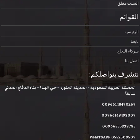
السبت
مغلق
القوائم
الرئيسية
تابعنا
شركاء النجاح
اتصل بنا
نتشرف بتواصلكم :
المملكة العربية السعودية - المدينة المنورة – حي الهدا – بناء الدفاع المدني
سابقاً
00966148490269
00966148493009
00966555338785
WHATSAPP 0552509509