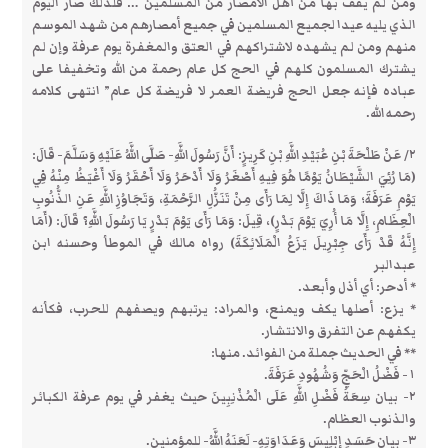
ومن لم يقف بها من أهل الأمصار من المسلمين … فلذلك صار اليوم
الذي يليه عيدا لجميع المسلمين في جميع أمصارهم من شهد الموسم
منهم ومن لم يشهده لاشتراكهم في العتق والمغفرة يوم عرفة وإن لم
يشترك المسلمون كلهم في الحج كل عام رحمة من الله وتخفيفا على
عباده فإنه جعل الحج فريضة العمر لا فريضة كل عام” انتهى كلامه
رحمه الله.
٢/ عَنْ طَلْحَةَ بْنِ عُبَيْدِ اللَّهِ بْنِ كَرِيزٍ: أَنَّ رَسُولَ اللَّهِ- صَلَّى اللَّهُ عَلَيْهِ وَسَلَّمَ- قَالَ:
(مَا رُئِيَ الشَّيْطَانُ يَوْمًا هُوَ فِيهِ أَصْغَرُ وَلَا أَدْحَرُ وَلَا أَحْقَرُ وَلَا أَغْيَظُ مِنْهُ فِي
يَوْمِ عَرَفَةَ؛ وَمَا ذَاكَ إِلَّا لِمَا رَأَى مِنْ تَنَزُّلِ الرَّحْمَةِ، وَتَجَاوُزِ اللَّهِ عَنِ الذُّنُوبِ
الْعِظَامِ، إِلَّا مَا أُرِيَ يَوْمَ بَدْرٍ)، قِيلَ: وَمَا رَأَى يَوْمَ بَدْرٍ يَا رَسُولَ اللَّهِ؟ قَالَ: (أَمَا
إِنَّهُ قَدْ رَأَى جِبْرِيلَ يَزَعُ الْمَلَائِكَةَ) رواه مالك في الموطأ وحسنه ابن
عبدالبر
* أدحر: أي أذل وأبعد.
* يزع: أصلها يكف ويمنع، والمراد: يرتبهم ويصفهم للحرب، فكأنه
يكفهم عن التفرق والانتشار.
** في الحديث جملة من الفوائد. منها:
١- فَضْلُ الْحَجِّ وَشُهُودِ عَرَفَةَ.
٢- بيان سِعَةُ فَضْلِ اللَّهِ عَلَى الْمُذْنِبِينَ حيث يغفر في يوم عرفة الكبائر
والذنوب العظام.
٣- بيان حَسَدِ إِبْلِيسَ وَعَدَاوَتِهِ- لَعَنَهُ اللَّهُ- للمؤمنين.