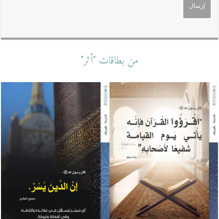
من بطاقات "أثر"