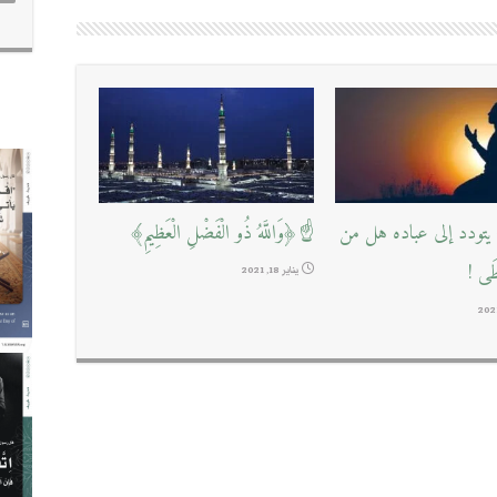
تودد إلى عباده هل من
☝﴿وَاللَّهُ ذُو الْفَضْلِ الْعَظِيمِ﴾
طَى !
يناير 18, 2021