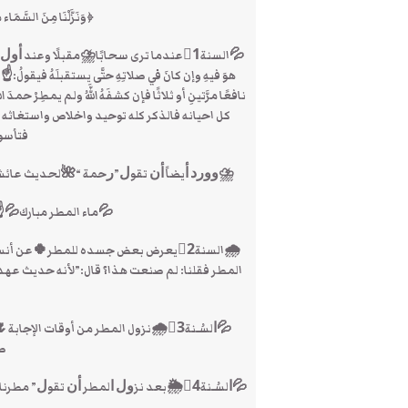
﴿وَنَزَّلْنَا مِنَ السَّ
💦السنة1⃣عندما ترى سحابًا⛈مقبلًا وﻋﻨﺪ ﺃﻭ
هوَ فيهِ وإن كانَ في صلاتِهِ حتَّى يستقبلَهُ فيقولُ:☝اللَّه
كل احيانه فالذكر كله توحيد واخلاص واستغاثه 
فتأسوا
⛈ﻭﻭﺭﺩ ﺃﻳﻀﺎً ﺃﻥ ﺗﻘﻮﻝ”ﺭﺣﻤﺔ “🌺ﻟﺤﺪﻳﺚ ﻋﺎﺋﺸ
💦ماء المطر مبارك💦☝قال الله
🌧السنة2⃣يعرض بعض جسده للمطر🍀عن 
المطر فقلنا: لم صنعت هذا؟ قال:”لأنه حديث ع
💦ﺍﻟﺴُـﻨﺔ3⃣🌧نزول المطر من أوقات ال
صح
💦ﺍﻟﺴُـﻨﺔ4⃣🌦ﺑﻌﺪ ﻧﺰﻭﻝ ﺍﻟﻤﻄﺮ ﺃﻥ ﺗﻘﻮﻝ” ﻣﻄﺮﻧﺎ ﺑﻔﻀﻞ ﺍﻟﻠﻪ ﻭﺭﺣﻤﺘﻪ “