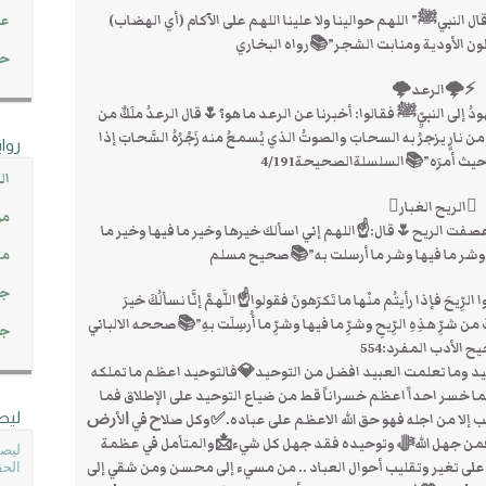
قال النبيﷺ” اللهم حوالينا ولا علينا اللهم على الآكام (أي الهضاب)
عن
ون الأودية ومنابت الشجر”📚رواه البخاري
حصاد 45
⚡🌩الرعد🌩
دُ إلى النبيِّﷺ فقالوا: أخبرنا عن الرعد ما هو؟🌷قال الرعدُ ملَكٌ من
ٌ من نارٍ يزجرُ به السحابَ والصوتُ الذي يُسمعُ منه زَجْرُهُ السَّحابَ إذا
روا
 حيث أمرَه”📚السلسلةالصحيحة4/191
ال
الريح الغبار
مو
 عصفت الريح🌷قال:☝اللهم إني اسألك خيرها وخير ما فيها وخير ما
 وشر ما فيها وشر ما أرسلت به”📚صحيح مسلم
مت
جم
يحَ فإذا رأيتُم منْها ما تَكرَهونَ فقولوا☝اللَّهمَّ إنَّا نسألُكَ خيرَ
كَ من شرِّ هذِهِ الرِّيحِ وشرِّ ما فيها وشرِّ ما أُرسِلَت بهِ”📚صححه الالباني
جم
 الأدب المفرد:554
وحيد وما تعلمت العبيد افضل من التوحيد💎فالتوحيد اعظم ما تملكه
ا خسر احداً اعظم خسراناً قط من ضياع التوحيد على الإطلاق فما
ليص
 الكتب إلا من اجله فهو حق الله الاعظم على عباده.✅وﻛﻞ ﺻﻼﺡ ﻓﻲ ﺍﻷﺭﺽ
من جهل اللهﷻ وتوحيده فقد جهل كل شيء📩والمتأمل في عظمة
ليصل
 على تغير وتقليب أحوال العباد .. من مسيء إلى محسن ومن شقي إلى
الحق