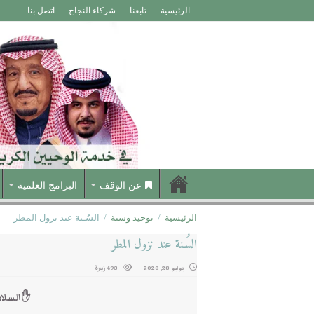
الرئيسية
تابعنا
شركاء النجاح
اتصل بنا
عن الوقف
البرامج العلمية
الرئيسية
/
توحيد وسنة
/
ﺍﻟﺴُـﻨﺔ عند نزول المطر
ﺍﻟﺴُـﻨﺔ عند نزول المطر
يوليو 28, 2020
493 زيارة
✋السلام 