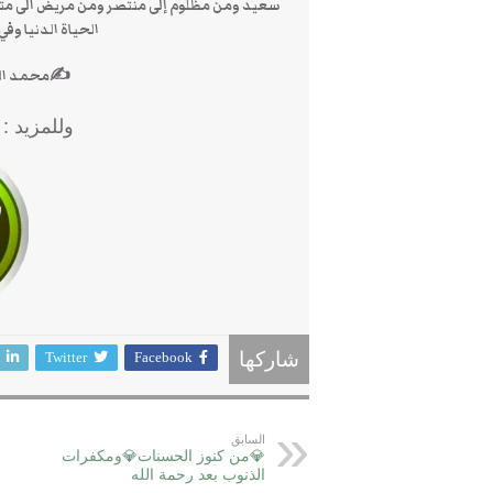
سعيد ومن مظلوم إلى منتصر ومن مريض الى متعافي
الحياة الدنيا وف
✍محمد الظاهري sunah
وللمزيد :
Twitter
Facebook
شاركها
السابق
💎من كنوز الحسنات💎ومكفرات
الذنوب بعد رحمة الله