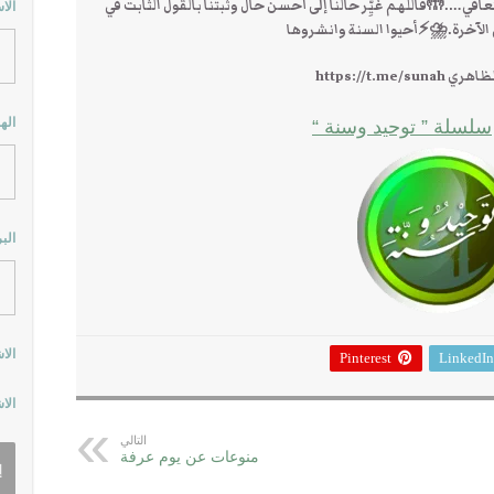
….🤲فاللهم غيِّر حالنا إلى أحسن حال وثبتنا بالقول الثابت في
الا
ي الآخرة.⛈⚡أحيوا السنة وانشروها
https://t.me/
اله
سلسلة ” توحيد وسنة “
الب
الا
Pinterest
LinkedIn
الا
التالي
منوعات عن يوم عرفة