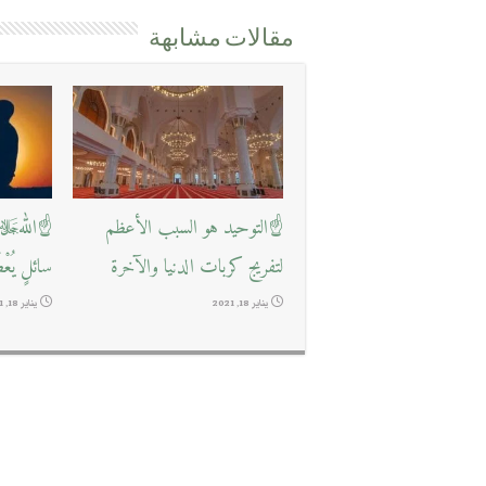
مقالات مشابهة
☝التوحيد هو السبب الأعظم
☝اللهﷻ ي
لتفريج كربات الدنيا والآخرة
سائلٍ يُعْ
يناير 18, 2021
يناير 18, 2021