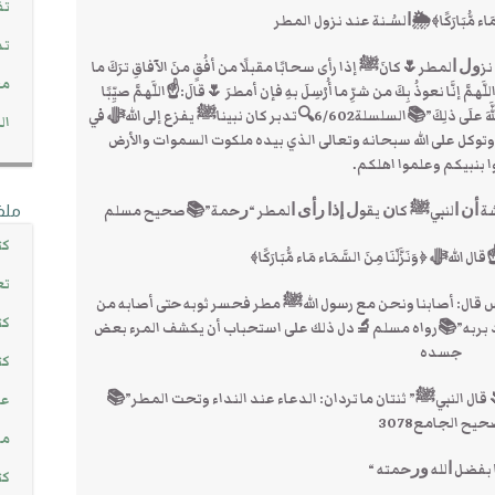
تف
مَاء مَاء مُّبَارَكًا﴾🌦ﺍﻟﺴُـﻨﺔ عند نزول المطر
تد
ﻝ ﻧﺰﻭﻝ ﺍﻟﻤﻄﺮ🌷كانَﷺ إذا رأى سحابًا مقبلًا من أفُقٍ منَ الآفاقِ ترَكَ ما
مج
مَّ إنَّا نعوذُ بِكَ من شرِّ ما أُرْسِلَ بهِ فإن أمطرَ 🌷قالَ:☝اللَّهمَّ صيِّبًا
نافعًا مرَّتينِ أو ثلاثًا فإن كشفَهُ اللَّهُ ولم يمطِرْ حمدَ اللَّهَ علَى ذلِكَ”📚السلسلة6/602🔍تدبر كان نبيناﷺ يفزع إلى اللهﷻ في
ال
وتوكل على الله سبحانه وتعالى الذي بيده ملكوت السموات والأرض
 بنبيكم وعلموا اهلكم.
ﺔ ﺃﻥ ﺍﻟﻨﺒﻲﷺ ﻛﺎﻥ ﻳﻘﻮﻝ ﺇﺫﺍ ﺭﺃﻯ ﺍﻟﻤﻄﺮ “ﺭﺣﻤﺔ”📚صحيح ﻣﺴﻠﻢ
ملف
كت
ﷻ ﴿وَنَزَّلْنَا مِنَ السَّمَاء مَاء مُّبَارَكًا﴾
تع
أنس قال: أصابنا ونحن مع رسول اللهﷺ مطر فحسر ثوبه حتى أصابه من
كت
هد بربه”📚رواه مسلم🔬دل ذلك على استحباب أن يكشف المرء بعض
جسده
كت
إجابة🌷قال النبيﷺ” ثنتان ما تردان: الدعاء عند النداء وتحت المطر”📚
عن
يح الجامع3078
مش
كت