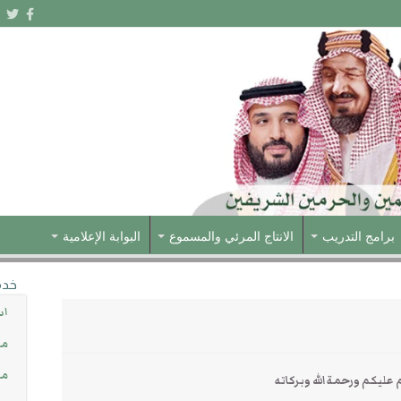
برامج التدريب
الانتاج المرئي والمسموع
البوابة الإعلامية
خدم
اس
مش
مس
عليكم ورحمة الله وبركاته