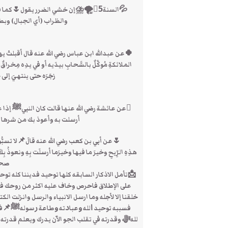
💦السنة5⃣🌪⛈إن خشي الضرر يقول🌷كما 
والظراب (أي الجبال) وبط
🍀عن عبدالله ابن عباس رضي الله عنه قال أقبلتْ يهو
الملائكةِ مُوكَّلٌ بالسَّحابِ بيدَيه أو في يدِه مِخراق
زجَرَه حتى ينتهيَ إلى
عن عائشة رضي الله عنها قالت كان النبيﷺ إذا
أرسلت به وأعوذ بك من شرها
🌷عن أبي بن كعب رضي الله عنه قالَ📌لا تسبُّوا الرِّ
هذِهِ الرِّيحِ وخيرَ ما فيها وخيرَما أرسلَت بِهِ ونعوذُ بِ
صحيح
📩تأمل الاذكار السابقه كلها توحيد فديننا كله ت
على الإطلاق فاحرص وخاف عليه اكثر من روحك فم
خلقنا إلا لأجله وما ارسل الانبياء والرسل وانزلت
ﻓﺴﺒﺒﻪ ﺗﻮﺣﻴﺪ ﺍﻟﻠﻪ ﻭﻋﺒﺎﺩﺗﻪ ﻭﻃﺎﻋﺔ ﺭﺳﻮﻟﻪﷺ📌ف
للهﷻ وقدرته في تقلب الجو الآن يدرك ويعلم قدرته