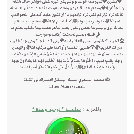
💎بشرى💎تدبر هذا الوعد ولو لم يكن غيره لكفى ﴿وَلِمَنْ خَافَ مَقَام
رَبّه جَنَّتَانِ﴾💎ومقام المراقبة ركن واحد وهو كما فالحديث” أن تعبد الله
كأنك تراه فإن لم تكن تراه فإنه يراك” أن تكون عابداً لله على النحو الذي
أمر اللهُ ﷻ به وأمر به رسولُهﷺ📌فلتعلم أن اللهﷻ مطلع عليك عالم
بحالك يرى ويبصر ما تعمل وتقول يعلم ظاهر عملك وما تخفيه يعلم ما
في قلبك ويعلم تحركات أركانك وجوارحك.
📩المراقبة: خلوص السر والعلانية لله🌹وفي الدنيا جنة وهي جنة القرب
من الله القريبﷻ🌹فلنربي انفسنا وأولادنا على مرقابة اللهﷻ والإيمان
بالغيب نسأل الله ان نكون من اهل هذه الاية ﴿مَّنْ خَشِيَ الرَّحْمَٰنَ بِالْغَيْبِ
وَجَاءَ بِقَلْبٍ مُّنِيبٍ ادْخُلُوهَا بِسَلَامٍ ۖ ذَٰلِكَ يَوْمُ الْخُلُودِ لَهُم مَّا يَشَاءُونَ فِيهَا
وَلَدَيْنَا مَزِيدٌ﴾🌷قالﷺ”مَنْ دَلَّ عَلَى خَيْرٍ فَلَهُ مِثْلُ أَجْرِ فَاعِلِه”
✍محمد الظاهري لتصلك الرسائل الاشتراك في القناة
https://t.me/sunah
وللمزيد :
سلسلة ” توحيد وسنة “