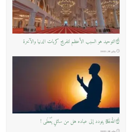
☝التوحيد هو السبب الأعظم لتفريج كربات الدنيا والآخرة
يناير 18, 2021
☝اللهﷻ يتودد إلى عباده هل من سائلٍ يُعْطَى !
يناير 18, 2021