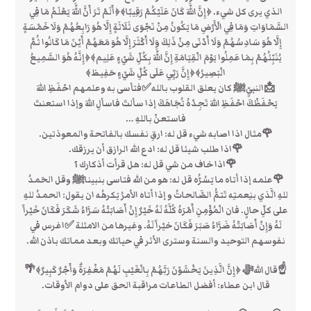
الذي يرى كل شيء. ﴿إِنَّ اللَّهَ كَانَ عَلَيْكُمْ رَقِيبًا﴾﴿أَلَمْ تَرَ أَنَّ اللَّهَ يَعْلَمُ مَا فِي
السَّمَاوَاتِ وَمَا فِي الْأَرْضِ مَا يَكُونُ مِنْ نَجْوَى ثَلَاثَةٍ إِلَّا هُوَ رَابِعُهُمْ وَلَا خَمْسَةٍ
إِلَّا هُوَ سَادِسُهُمْ وَلَا أَدْنَى مِنْ ذَلِكَ وَلَا أَكْثَرَ إِلَّا هُوَ مَعَهُمْ أَيْنَ مَا كَانُوا ثُمَّ
يُنَبِّئُهُمْ بِمَا عَمِلُوا يَوْمَ الْقِيَامَةِ إِنَّ اللَّهَ بِكُلِّ شَيْءٍ عَلِيم﴾﴿إِنَّهُ هُوَ السَّمِيعُ
الْبَصِيرُ﴾﴿إِنَّ رَبِّي عَلَى كُلِّ شَيْءٍ حَفِيظ﴾
📩النبيِّﷺ كان يعلق القلوب بالله✅فتأسى به وعلمهم احْفَظِ اللهَ
يَحْفَظْكَ احْفَظِ اللهَ تَجِدْهُ تُجَاهَكَ إذا سألتَ فاسألِ اللهَ وإذا استعنتَ
فاستعنْ باللهِ …
🌹مثال اذا اصابه شيء قل له: ارقِ نفسك بالفاتحة والمعوذتين.
🌹اذا طلب شيئا قل له: ادع الله الرازق أن يرزقك.
🌹اذا خاف من شي قل له: هل قرأت أذكارك ؟
🌹علمه إذا أتاه ما يَسُرُّه قل له: هو من الله فتاسى بنبيناﷺ وقل الحَمدُ
للهِ الَّذي بنِعمتِه تَتمُّ الصَّالحاتُ و إذا أتاه الأمرُ يَكرهُه ان يقول: الحمدُ للهِ
على كلِّ حالٍ. فان الْمُؤْمِنِ أَمْرَهُ كُلَّهُ لَهُ خَيْرٌ إِنْ أَصَابَتْهُ سَرَّاءُ شَكَرَ فَكَانَ خَيْراً
لَهُ وَإِنْ أَصَابَتْهُ ضَرَّاءُ صَبَرَ فَكَانَ خيْراً لَهُ. وغيرها من الامثلة ✅اغرس في
نفوسهم التوحيد والسنة وسترى الأثر في حياتك وبعد مماتك باذن الله.
☝قال اللهﷻ ﴿إِنَّ الَّذِينَ يَخْشَوْنَ رَبَّهُمْ بِالْغَيْبِ لَهُمْ مَغْفِرَةٌ وَأَجْرٌ كَبِيرٌ﴾🌴
قال ابن عطاء: أفضل الطاعات مراقبة الحق على دوام الأوقات.