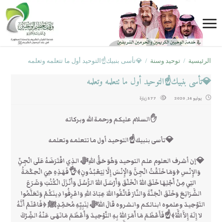
الرئيسية
/
توحيد وسنة
/
💎تأسى بنبيك☝التوحيد أول ما تتعلمه وتعلمه
💎تأسى بنبيك☝التوحيد أول ما تتعلمه وتعلمه
يوليو 14, 2020
577 زيارة
✋السلام عليكم ورحمة الله وبركاته
💎تأسى بنبيك☝التوحيد أول ما تتعلمه وتعلمه
💎إن أشرف العلوم علم التوحيد وَهُوَ حَقُّ اللهِﷻ الذِي افْتَرَضَهُ عَلَى الْجِنِّ
وَالإِنْسِ ﴿وَمَا خَلَقْتُ الْجِنَّ وَالْإِنْسَ إِلَّا لِيَعْبُدُونِ﴾👌فَهَذِهِ هِيَ الْحِكْمَةُ
التِي مِنْ أَجْلِهَا خَلَقَ اللهُ الْخَلْقَ وَأَرْسَلَ اللهُ الرُّسُلَ وَأَنْزَلَ الْكُتُبَ وَشَرَعَ
الشَّرَائِعَ وَخَلَقَ الْجَنَّةَ وَالنَّارَ فَاتَّقُوا اللهَ عِبَادَ اللهِ وَاعْرِفُوا دِينَكُمْ وَتَعَلَّمُوا
التَوْحِيدَ وعلموه ابنائكم وانشروه قَالَ اللهُﷻ لِنَبِيِّهِ مُحَمِّدٍﷺ ﴿فَاعْلَمْ أَنَّهُ
لا إِلَهَ إِلاَّ اللَّهُ﴾☝فَأَعْظَمَ مَا أَمَرَ اللهُ بِهِ التَّوْحِيدَ وَأَعْظَمَ مَانَهَى عَنْهُ الشِّرْكَ