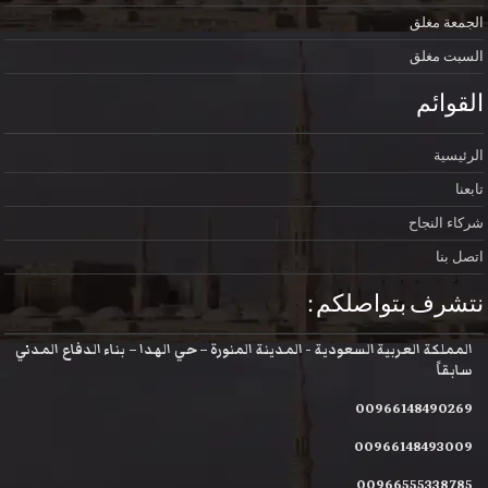
الجمعة
مغلق
السبت
مغلق
القوائم
الرئيسية
تابعنا
شركاء النجاح
اتصل بنا
نتشرف بتواصلكم :
المملكة العربية السعودية - المدينة المنورة – حي الهدا – بناء الدفاع المدني
سابقاً
00966148490269
00966148493009
00966555338785