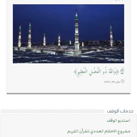
☝﴿وَاللَّهُ ذُو الْفَضْلِ الْعَظِيمِ﴾
يناير 18, 2021
خدمات الوقف
استديو الوقف
مشروع الاحكام العددي للقرآن الكريم