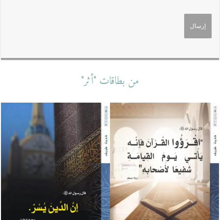
من بطاقات "أثر"