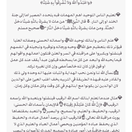
﴿وَاعْبُدُواْ اللَّهَ وَلاَ تُشْرِكُواْ بِهِ شَيْئًا﴾
💎تعليم الناس التوحيد اهم المهمات فبه يتحدد المصير اما إلى جنة
الخلد او إلى النار.🌷قال النَّبيَّﷺ” من ماتَ لا يشرِكُ باللَّهِ شيئًا دخلَ
الجنَّةَ. ومن ماتَ يشركُ باللَّهِ شيئًا دخلَ النَّارَ “📚صحيح مسلم
💎علم الناس وابنائك توحيد اللهﷻ واسمائه الحسنى وصفاته العليا
فيؤثر ذلك بتعظيم حق اللهﷻ وحبه ورجائه وتوقيره وتبجيله في انفسهم
فينشئوا ويكبروا على مراقبته في السر والعلن فتكون اعمالهم واقوالهم
فيما يحبه الله والبعد عن كل ما يسخطه فيكون عبداً يقف عند كل عمل
او قول فإن كان لله خالصاً مضى وإن كان لغيره تركه.
📩نسأل الله لنا ولمن نحب الهداية والثبات عليها انه وحده ولى ذلك
والقادر عليه فبهذه الطريقة في التربيه يخف اغلب العبئ على الوالدين
لان الوالدين لن يكونوا مع ابنائهم في كل وقت وكل مكان وكل زمان.
💎مثال عندما تعلم ابنائك اسم الله الرقيب فينشئوا ويتعبدوا الله بإسمه
الرقيبﷻ ﴿إِنَّ اللَّهَ كَانَ عَلَيْكُمْ رَقِيبًا﴾👌فالإيمان بأسماء الله الحسنى:
الرقيب، والحفيظ، والعليم، والسميع، والبصير👌والتعبد بمقتضاها
يورث مراقبة الله تعالى.☝فالرقيب الذي يرصد أعمال عباده، والحفيظ
الذي يحفظ عباده المؤمنين ويحصي أعمال العباد والعليم الذي لا
تخفى عليه خافيةٌ من أمور عباده والسميع المدرك للأصوات والبصير