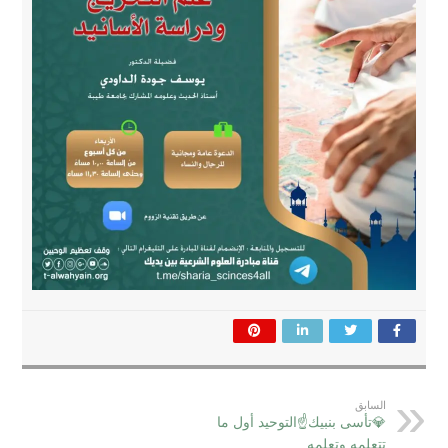
السابق
💎تأسى بنبيك☝التوحيد أول ما
تتعلمه وتعلمه