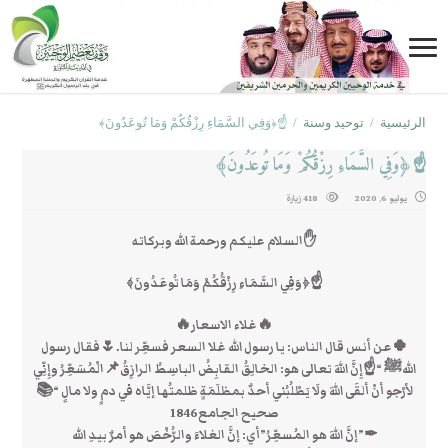
الرئيسية
/
توحيد وسنة
/
☝﴿وَفِي السَّمَاءِ رِزْقُكُمْ وَمَا تُوعَدُونَ﴾
☝﴿وَفِي السَّمَاءِ رِزْقُكُمْ وَمَا تُوعَدُونَ﴾
يوليو 6, 2020
418 زيارة
✋السلام عليكم ورحمة الله وبركاته
☝﴿وَفِي السَّمَاءِ رِزْقُكُمْ وَمَا تُوعَدُونَ﴾
🔥غلاء الاسعار🔥
🍀عن أنس قال الناس: يا رسول الله غلا السعر فسعِّر لنا.🌷فقال رسول
اللهﷺ “☝إِنَّ اللهَ تعالى هو: الخالِقُ القابِضُ الباسِطُ الرازِقُ📌الْمُسَعِّرُ وإِنِّي
لأرْجو أنْ ألقَى اللهَ ولَا يَطْلُبُني أحدٌ بمظلَمَةٍ ظلمتُها إيَّاه في دمٍ ولا مالٍ “📚
صحيح الجامع1846
✒”إنَّ اللهَ هو المُسعِّرُ”أي: إنَّ الغلاءَ والرُّخْصَ هو أمرٌ بيدِ الله