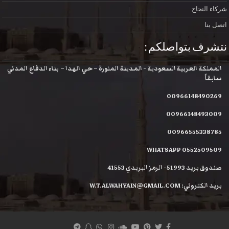
شركاء النجاح
اتصل بنا
نتشرف بتواصلكم :
المملكة العربية السعودية - المدينة المنورة – حي الهدا – بناء الدفاع المدني
سابقاً
00966148490269
00966148493009
00966555338785
WHATSAPP 0552509509
صندوق بريد 51993- الرمز البريدي 41553
بريد الكتروني: W.T.ALWAHYAIN@GMAIL.COM