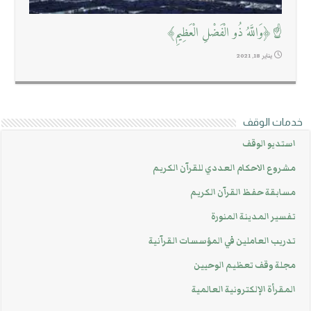
☝﴿وَاللَّهُ ذُو الْفَضْلِ الْعَظِيمِ﴾
يناير 18, 2021
خدمات الوقف
استديو الوقف
مشروع الاحكام العددي للقرآن الكريم
مسابقة حفظ القرآن الكريم
تفسير المدينة المنورة
تدريب العاملين في المؤسسات القرآنية
مجلة وقف تعظيم الوحيين
المقرأة الإلكترونية العالمية