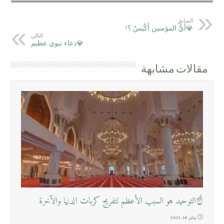
السابق
💎أيُّ المؤمنين أَكْيَسُ ؟!
التالي
💎دعاء نبوي عظيم
مقالات مشابهة
☝التوحيد هو السبب الأعظم لتفريج كربات الدنيا والآخرة
يناير 18, 2021