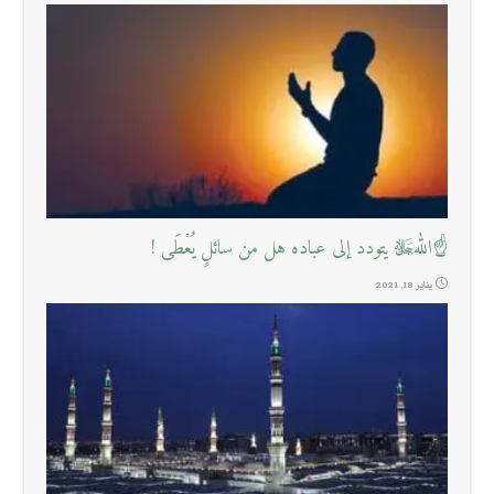
☝اللهﷻ يتودد إلى عباده هل من سائلٍ يُعْطَى !
يناير 18, 2021