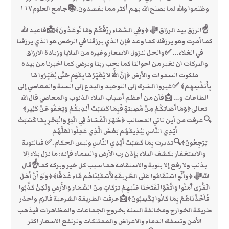
وظلموا والله لما يصلح الله بهم أكثر مما يفسدون.📚جامع العلوم١١٧
☝الرزق بيد الرزاق ﷻ ﴿وَفِي السَّمَاءِ رِزْقُكُمْ وَمَا تُوعَدُونَ﴾📩فاعبد الله
كما أمرت وهو يرزقك كما وعد فإن الذي يرزقنا في الرخص هو الذي يرزقنا
في الغلاء… ✅والحل لنزول الاسعار وغيره من البلايا وزيادة الارزاق
والبركات ان نغير من احوالنا كما يحب ربنا ويرضى كما اخبرنا من بيده
ملكوت السموات والأرض ﴿إِنَّ اللَّهَ لا يُغَيِّرُ مَا بِقَوْمٍ حَتَّى يُغَيِّرُوا مَا
بِأَنفُسِهِم﴾ ✅غيروا الشرك إلى التوحيد والبدع إلى السنة والمعاصي إلى
الطاعات و… 📩فأن من أعظم أسباب البلاء الذنوب والمعاصي قال الله
تعالى﴿وَمَا أَصَابَكُمْ مِنْ مُصِيبَةٍ فَبِمَا كَسَبَتْ أَيْدِيكُمْ وَيَعْفُو عَنْ كَثِير﴾
🔍عرفت من أين تاتي المصائب ﴿ظَهَرَ الْفَسَادُ فِي الْبَرِّ وَالْبَحْرِ بِمَا كَسَبَتْ
أَيْدِي النَّاسِ لِيُذِيقَهُم بَعْضَ الَّذِي عَمِلُوا لَعَلَّهُمْ
يَرْجِعُونَ﴾🔍تدبرت بِمَا كَسَبَتْ أَيْدِي النَّاسِ وليس الحكام.✅ فبالتوبة
والاستغفار يكشف البلاء بإذن رب الأرض والسماء فإنه: ما نزل بلاء إلا
بذنب ولا رفع إلا بتوبة والاستقامة هما سبب كل خير وبركة كما☝قال
اللهﷻ ﴿وَأَلَّوِ اسْتَقَامُوا عَلَى الطَّرِيقَةِ لَأَسْقَيْنَاهُم مَّاء غَدَقًا﴾﴿وَلَوْ أَنَّ أَهْلَ
الْقُرَى آَمَنُوا وَاتَّقَوْا لَفَتَحْنَا عَلَيْهِمْ بَرَكَاتٍ مِنَ السَّمَاءِ وَالأَرْضِ وَلَكِنْ كَذَّبُوا
فَأَخَذْنَاهُمْ بِمَا كَانُوا يَكْسِبُونَ﴾📩عرفت الطريقة الشرعية فالزم واحذر
طريقة الخوارج ومخالفة السنة بخروج الجماعات والمظاهرات فيذهب
الأمن وتسفك الدماء والاعراض والممتلكات وترتفع الاسعار اكثر