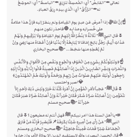
تعالى✒”القابضُ” أي: المُمسِكُ للرِّزقِ✒”الباسطُ” أي: الموسِّعُ
له✒”الرَّزَّاقُ” أي: الَّذي بيدِه رِزقُ العبادِ.
☝إنَّ اللهَﷻ إذا أَعرضَ عَن عبدٍ يومَ القِيامةِ ولم ينظرْ إليه فإنَّ هذا علامةٌ
على خُسرانِه وعذابِه 🛑فاحذر تكون منهم
🌷قال النبيِّﷺ” ثَلَاثَةٌ لا يَنْظُرُ اللَّهُ إِلَيْهِمْ يَومَ القِيَامَةِ وَلَا يُزَكِّيهِمْ وَلَهُمْ
عَذَابٌ أَلِيمٌ، رَجُلٌ بَايَعَ إِمَامًا لا يُبَايِعُهُ إِلَّا لِدُنْيَا فإنْ أَعْطَاهُ منها رَضِيَ وإنْ
لَمْ يُعْطِهِ منها سَخِطَ… “📚صحيح البخاري
☝﴿وَلَنَبْلُوَنَّكُمْ بِشَيْءٍ مِنَ الْخَوْفِ وَالْجُوعِ وَنَقْصٍ مِنَ الْأَمْوَالِ وَالْأَنْفُسِ
وَالثَّمَرَاتِ وَبَشِّرِ الصَّابِرِينَ الَّذِينَ إِذَا أَصَابَتْهُمْ مُصِيبَةٌ قَالُوا إِنَّا لِلَّهِ وَإِنَّا إِلَيْهِ
رَاجِعُونَ أُولَئِكَ عَلَيْهِمْ صَلَوَاتٌ مِنْ رَبِّهِمْ وَرَحْمَةٌ وَأُولَئِكَ هُمُ الْمُهْتَدُونَ﴾
💎اصبر واحتسب
🌷قَالَﷺ” عَجَباً لأمْرِ الْمُؤْمِنِ إِنَّ أَمْرَهُ كُلَّهُ لَهُ خَيْرٌ وَلَيْسَ ذَلِكَ لأِحَدٍ إِلاَّ
للْمُؤْمِن: إِنْ أَصَابَتْهُ سَرَّاءُ شَكَرَ فَكَانَ خَيْراً لَهُ وَإِنْ أَصَابَتْهُ ضَرَّاءُ صَبَرَ فَكَانَ
خيْراً لَهُ “📚صحيح مسلم
📣يا أهل السنة هذا امر نبيكمﷺ فهل أنتم له مطيعون ؟🌷قال
النبيﷺ” مَنْ رَأَى مِنْ أَمِيرِهِ شَيْئًا يَكْرَهُهُ📌فَلْيَصْبِرْ فَإِنَّهُ مَنْ فَارَقَ
الْجَمَاعَةَ شِبْرًا فَمَاتَ فَمِيتَةٌ جَاهِلِيَّةٌ “📚صحيح البخاري ومسلم
☘‏قال الحسن البصري: والله لايستقيم الدين إلا بولاة الأمر وإن جاروا