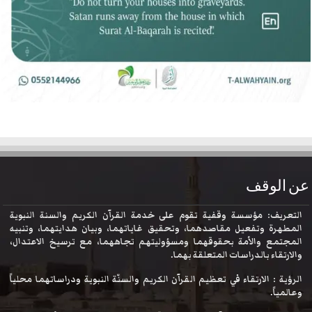
عن الوقف
التعريف: مؤسسة وقفية تقوم على خدمة القرآن الكريم والسنة النبوية
المطهرة وتفعيل مقاصدهما، وتحقيق غاياتهما، وبيان هدايتهما، وتنبيه
المجتمع والأمة بحقوقهما ومسؤوليتهم تجاههما، مع ترسيخ الاعتدال،
والارتقاء بالدراسات المتعلقة بهما.
الرؤية : الارتقاء في تعظيم القرآن الكريم والسنّة النبوية ودراساتهما محلياً
وعالمياً.