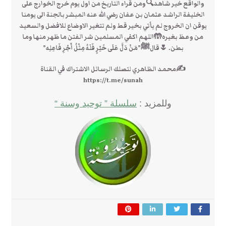
والواقع خير شاهد🔍ومن قراء التاريخ من اول يوم خرج الخوارج على
الخليفة الراشد عثمان بن عفان رضي الله عنه المبشر بالجنة الى يومنا
يوقن ان الخروج لم يأتي بخير قط ولم تتغير الاوضاع للافضل والسعيد
من وعظ بغيره🤲اللهم اكفي المسلمين شر الفتن ما ظهر منها وما
بطن. 🌷قالﷺ”مَنْ دَلَّ عَلَى خَيْرٍ فَلَهُ مِثْلُ أَجْرِ فَاعِلِه”
✍محمد الظاهري لتصلك الرسائل الاشتراك في القناة
https://t.me/sunah
وللمزيد :
سلسلة ” توحيد وسنة “