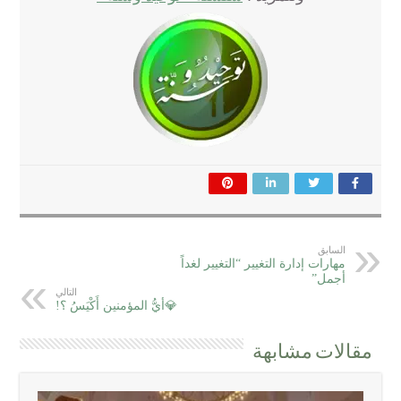
السابق
مهارات إدارة التغيير “التغيير لغداً
أجمل”
التالي
💎أيُّ المؤمنين أَكْيَسُ ؟!
مقالات مشابهة