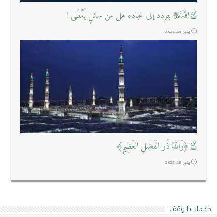
☝اللهﷻ يتودد إلى عباده هل من سائلٍ يُعْطَى !
يناير 18, 2021
☝﴿وَاللَّهُ ذُو الْفَضْلِ الْعَظِيمِ﴾
يناير 18, 2021
خدمات الوقف