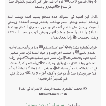
🌷وقال الناصح الامينﷺ” لولا أن أشق على أمَّتي لأمرتُهم بالسِّواكِ عندَ
كلِّ صلاةٍ “📚البخاري ومسلم
ﻗﺎﻝ ﺍﺑﻦ ﺍﻟﻘﻴﻢ:ﻓﻲ ﺍﻟﺴﻮﺍﻙ ﻋﺪﺓ ﻣﻨﺎﻓﻊ ﻳﻄﻴﺐ ﺍﻟﻔﻢ ﻭﻳﺸﺪ ﺍﻟﻠﺜﺔ
ﻭﻳﻘﻄﻊ ﺍﻟﺒﻠﻐﻢ ﻭﻳﺠﻠﻮ ﺍﻟﺒﺼﺮ ﻭﻳﺬﻫﺐ ﺑﺎﻟﺤﻔﺮ ﻭﻳﺼﺢ ﺍﻟﻤﻌﺪﺓ ﻭﻳﺼﻔﻲ
ﺍﻟﺼﻮﺕ ﻭﻳﻌﻴﻦ ﻋﻠﻰ ﻫﻀﻢ ﺍﻟﻄﻌﺎﻡ ﻭﻳﺴﻬﻞ ﻣﺠﺎﺭﻱ ﺍﻟﻜﻼ‌ﻡ ﻭﻳﻨﺸﻂ
ﻟﻠﻘﺮﺍﺀﺓ ﻭﺍﻟﺬﻛﺮ ﻭﺍﻟﺼﻼ‌ﺓ ﻭﻳﻄﺮﺩ ﺍﻟﻨﻮﻡ ﻭﻳﺮﺿﻲ ﺍﻟﺮﺏ ﻭﻳﻌﺠﺐ ﺍﻟﻤﻼ‌ﺋﻜﺔ
ﻭﻳﻜﺜﺮ ﺍﻟﺤﺴﻨﺎﺕ.📚ﺯﺍﺩ ﺍﻟﻤﻌﺎﺩ1/323
﴿وَإِن تُطِيعُوهُ تَهْتَدُوا﴾💎أحيوا سنة نبيكمﷺ وتذكر وأنت تستاك أنك
تقتدي بالنبيﷺ واحتسب أجر الإتباع وإحياء السنة فرُب عملٍ صغير
تُكبّره النية والاخلاص للهﷻ ورُب عمل كبير تصغّره النية🤲اللهم ارزقنا
الاخلاص ووفقنا لكل عمل وقول يرضيك عنا💎إن أعظم وأشرف هدف
في الدنيا والآخرة هو أن يحبك اللهﷻ ويرضى عنك ﴿وَمَا تُقَدِّمُوا لأَنفُسِكُم
مِّنْ خَيْرٍ تَجِدُوهُ عِندَ اللَّهِ هُوَ خَيْرًا وَأَعْظَمَ أَجْرًا﴾🌷قالﷺ” مَنْ دَلَّ عَلَى
خَيْرٍ فَلَهُ مِثْلُ أَجْرِ فَاعِلِه”
✍محمد الظاهري لتصلك الرسائل الاشتراك في القناة
https://t.me/sunah
وللمزيد :
سلسلة ” توحيد وسنة “