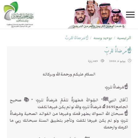
الرئيسية
/
توحيد وسنة
/
☝مَرضاةٌ للربِّ
☝مَرضاةٌ للربِّ
يوليو 6, 2020
449 زيارة
السلام عليكم ورحمة الله وبركاته
☝مَرضاةٌ للربِّ
قال النبيﷺ” السِّواكُ مَطهرَةٌ للفَمِّ مَرضاةٌ للربِّ “📚صحيح
الجامع3695🔬مَرضاةٌ للربِّ والله لو لم يكن غيرها لكفت
☝سبحان الله السواك يطهر فمك وغيرها من الفوائد الصحية ومَرضاةٌ
للربِّ ولو لم يكن غيرها لكفت وتأجر بتطبيق السنة سبحانك ربي ما
اكرمك وارحمك