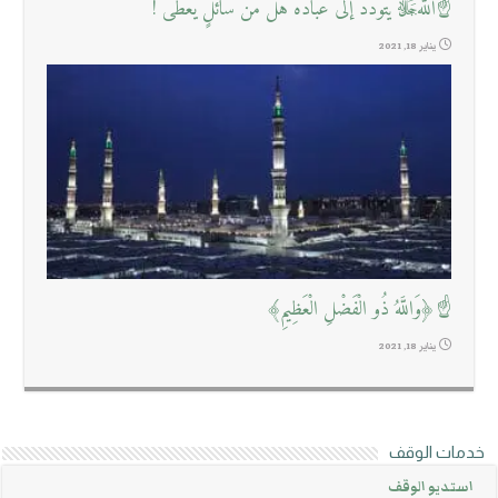
☝اللهﷻ يتودد إلى عباده هل من سائلٍ يُعْطَى !
يناير 18, 2021
☝﴿وَاللَّهُ ذُو الْفَضْلِ الْعَظِيمِ﴾
يناير 18, 2021
خدمات الوقف
استديو الوقف