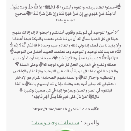
☝أحسنوا الظن بربكم واتقوه وأبشروا🌷قَالَﷺ” إِنَّ اللَّهَ جَلَّ وَعَلا يَقُولُ:
أَنَا عِنْدَ ظَنِّ عَبْدِي بِي إِنْ ظَنَّ خَيْرًا فَلَهُ وَإِنْ ظَنَّ شَرًّا فَلَهُ “📚صحيح
الجامع1345
✅أحيوا التوحيد في قلوبكم وقلوب أبنائكم واجعلوا لا إله إلا الله منهج
حياة في كل الدنيا نسأل الله أن يرزقنا شكر نعمته والبركة فيما أعطانا
وأن يزيدنا من فضله إنه ولي ذلك والقادر عليه وحده ﴿ فَاعْلَمْ أَنَّهُ لَا إِلَهَ إِلَّا
اللَّهُ﴾ فديننا كله توحيد والتوحيد وما تعلمت العبيد أفضل من التوحيد☝
لا إلَهَ إلَّا اللَّهُ لا يَسبقُها عَملٌ ولا تَترُكُ ذَنبًا💎نصيحة: إذا أردتَّ أن يقبل
عملك وتفلح في الدارين افعل كل شيء لوجه اللهﷻ وعلى السنة🌹
والجهد الذي تبذله في تربية أبنائك على التوحيد والإفتقار والإخلاص
والتعظيم واجلال اللهﷻ والسنة بفهم الصحابة الكرام هو الإدخار
الحقيقي لك ليبقى أثره بعد وفاتك بإذن لله اربطهم باللهﷻ دائمًا
فيتقوه في السر والعلن ويفزعوا إليه في كل صغيرة وكبيره🌷
قالﷺ”مَنْ دَلَّ عَلَى خَيْرٍ فَلَهُ مِثْلُ أَجْرِ فَاعِلِه”
✍محمد الظاهري https://t.me/sunah
وللمزيد :
سلسلة ” توحيد وسنة “