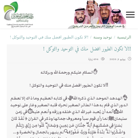
الرئيسية
/
توحيد وسنة
/
‼لا تكون الطيور افضل منك في التوحيد والتوكل !
‼لا تكون الطيور افضل منك في التوحيد والتوكل !
يوليو 5, 2020
494 زيارة
✋السلام عليكم ورحمة الله وبركاته
‼لا تكون الطيور افضل منك في التوحيد والتوكل !
👌الهدهد الموحد الذي ذكره اللهﷻ في كتابه العظيم وما ذاك إلا لعظم
الدور الذي قام به هذا الطائر الصغير تحرك قلبه الصغير وغار على توحيد
الله📩آلمه أن يُعبد غير الله الذي خلقه ورزقه وأنعم عليه⏱في زمن
سليمانﷺ لما رأى قوم سبأ ومعروف جمالها وذكر في القران ﴿ لَقَدْ كَانَ
لِسَبَإٍ فِي مَسْكَنِهِمْ آيَةٌ ۖ جَنَّتَانِ عَن يَمِينٍ وَشِمَالٍ ۖ كُلُوا مِن رِّزْقِ رَبِّكُمْ
وَاشْكُرُوا لَهُ ۚ بَلْدَةٌ طَيِّبَةٌ وَرَبٌّ غَفُورٌ﴾🔍لم ينبهر بالجمال والخضرة و…