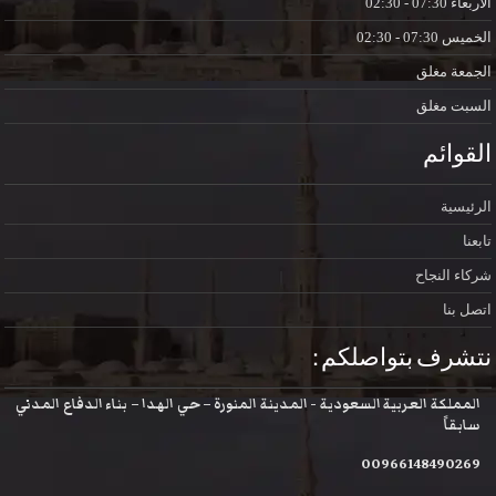
الاربعاء
07:30 - 02:30
الخميس
07:30 - 02:30
الجمعة
مغلق
السبت
مغلق
القوائم
الرئيسية
تابعنا
شركاء النجاح
اتصل بنا
نتشرف بتواصلكم :
المملكة العربية السعودية - المدينة المنورة – حي الهدا – بناء الدفاع المدني
سابقاً
00966148490269