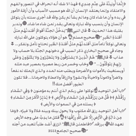
﴿إِنَّمَا أُوتِيتُهُ عَلَى عِلْمٍ عِندِي﴾ فهذا لا شك أنه انحراف في التصور والفهم
والاعتقاد وإنما يعتقد الإنسان أن الله هو مسبب الأسباب وأن أزمّة الأمور
في يده وأن ما شاء كان وما لم يشأ لم يكن والله قد أجرى سنته بأن يتوكل
الإنسان وأن يتسبب والله تبارك وتعالى يقدر لمن شاء ما شاء.🛑وتدبر
بقلبك هذا الحديث🌷قال النبيﷺ”يَدخُلُ الجنَّةَ أقوامٌ أفئدتُهُم مثلُ
أفئدَةِ الطَّيرِ “📚صحيح مسلم👌 هو أن هؤلاء يتوكلون على الله تبارك
وتعالى توكلاً تاماً مثل أفئدتُهُم مثلُ أفئدَةِ الطَّيرِ تحتاج تأمل وتفكر…🌷
وجاء في صحيح البخاري ذكر السبب في دخولهم الجنّة بلا حساب ولا
عذاب🌷قالﷺ” هُمْ الَّذِينَ لا يَسْتَرْقُونَ وَلا يَتَطَيَّرُونَ وَلا يَكْتَوُونَ وَعَلَى
رَبِّهِمْ يَتَوَكَّلُونَ .. ” 🛑وخاب وخسر من ربط مصيره بمصير عبد مثله
أويستغيث بالأموات والأضرحة ويطلب منه المدد والذي لايملك له نفعاً
ولاضرّاً ولاموتاً ولاحياةً ولانشورًا ولارِزقاً ولاعطاءً ولاحرمانا… فلا تكون
الطيور أفضل منك‼
✅يا أهل التوحيد☝توكلوا على ربكم الذي أنتم به مؤمنون ‏﴿ وَفِي السَّمَاءِ
رِزْقُكُمْ ﴾‏﴿ قُلْ مَن يَرْزُقُكُم مِّنَ السَّمَاءِ وَالْأَرْضِ ﴾ ‏﴿ يُدَبِّرُ الْأَمْرَ مِنَ السَّمَاءِ ﴾
﴿ يسئله من في السموات والأرض ﴾
✅يا أهل التوحيد ‏رزق الله مكتوب ولا يحول بينك وبينه غلاءٌ ولا غيرُه. ﴿وَمَا
مِن دَابَّةٍ فِي الْأَرْضِ إِلَّا عَلَى اللَّهِ رِزْقُهَا ﴾👌‏فكل ما يدِبُّ على وجه الأرض
تعهد اللهﷻ برزقه.✅فاطمئن قالﷺ” الرّزق أشد طلباً للعبد من أجله
“📚صحيح الجامع3551