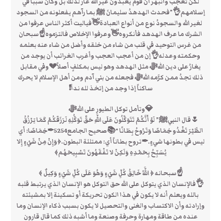
لكن تعجب وانبهر أن قوم يعبدون غير الله غار لذلك بل وكان سبباً في
إسلامهم👌”فحدث الهدهدُ سليمانَ ﷺ بما رآهم يفعلونه من السجود
لغير الله والسجودُ نوع من أنواع العبادة👋فياليت أكثر الناس عرفوا من
الشرك ما عرف الهدهد فأنكروه👋وعرفوا الإخلاص فالتزموه☝سبحان
من غرس التوحيد في قلب من شاء من خلقه وأضل من شاء عنه بعلمه
وحكمته وعدله👌إن من أعجب العجب وأغرب الغرائب أن يوجد من
يغارُ على دين اللهﷻ مثل الهدهد وهو ليس بمكلفٍ أصلاً💔وفي مقابل
ذلك تجدُ ممن كرَّمه اللهﷻ فجعله من بني آدم ومن أهل الإسلام لا يحرك
ساكناً إذا وجد من إتخذ لله نداً❗
💎وتأمل توكل الطيور على اللهﷻ
🌷قال النبيﷺ” لَوْ أَنَّكُمْ تَتَوَكَّلُونَ عَلَى اللَّهِ حَقَّ تَوَكُّلِهِ لَرَزَقَكُمْ كَمَا يَرْزُقُ
الطَّيْرَ تَغْدُو خِمَاصًا وَتَرُوحُ بِطَانًا “📚صحيح الجامع5254✒خِمَاصًا: أي
ليس في بطونها شيءٍ.✒تروح بطاناً أي: ممتلئة البطون.﴿وَإِنْ مِنْ شَيْءٍ إِلا
يُسَبِّحُ بِحَمْدِهِ وَلَكِنْ ﻻ تَفْقَهُونَ تَسْبِيحَهُم﴾
☝سبحانه ﴿ اللَّهُ خَالِقُ كُلِّ شَيْءٍ وَهُوَ عَلَى كُلِّ شَيْءٍ وَكِيلٌ ﴾
👌فالإنسان الذي يتوكل على الله حق التوكل هو الإنسان الذي يرتبط قلبه
بالله ويعلم أنه لا يكون في هذا الكون تحريكة أو تسكينة إلا بمشيئته
وإرادته وأن الاكتساب والغنى والتحصيل لا يكون بسبب ذكاء الإنسان وما
عنده من طاقة ومهارة وحرفة وصنعة وما أشبه ذلك كما قال قارون