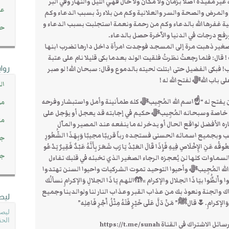
مقيدة أصلاً بزمان ولا مكان ولا حال فهي الليل والنهار وفي البر
عن
والمرض والصحة والسر والعلانية وكم من بلاء ردّ بسبب الدعاء وكم
ة غفرها الله بالدعاء وكم من رحمة ونعمة استجلبت بسبب الدعاء و
حصاد 45
فع درجات في الدنيا والآخرة حصل بالدعاء.
غير ذهبت مرة إلى المسجد فوجدت امرأة داخل دارها تضرب ابنها
قال: فلما رجعتُ نظرتُ فلقيت الولد بعدما بكى قليلا نام على عتبة
روا
 فبكى الفضيل حتى ابتلت لحيته بالدموع وقال: سبحان الله! لو صبر
ى باب اللهﷻ لفتح الله له !
ال
ن يفتح له “☝اسم الله المُجِيبﷻ كله طمأنينة وأمل واستبشار وفرحه
مو
اء خاصة وسبحانه المُجِيبﷻ حكيم في إجابته قد يعجل أو يؤجل على
مت
 الأفضل لواقع الحال أو يدخر له ما ينفعه عند المصير والمآل
جِيب وبجميع اسمائه الحسنى فستجده رباً قريبًا مجيبًا وَبِهَذَا الشُّعُورِ
جم
قُه عَنِ الإِخْلَاصِ فِيهِ فَإِذَا قَالَ العَبْدُ يَا رَب شَعَرَ بِأَنَّهُ عَبْدٌ فَقِيرٌ يَدْعُو
جم
 شيء في السماوات كلها لن يُعجزه الرجاء الصغير الذي تخبئه في قلبك تفاءل
له المُجِيبﷻ وأحيوا التوحيد تموت الشركيات واحيوا السنن تهتدوا
ظُّوا بيَا ذَا الجلال والإكرام »🤲اللهم يَا ذَا الجلالِ وَالإكرامِ نسألُك
لك رضاك والجنة ونعوذ بك من عذاب القبر وعذاب النار لنا ولوالدينا وجميع
ليص
مِ.🌷قالﷺ” مَنْ دَلَّ عَلَى خَيْرٍ فَلَهُ مِثْلُ أَجْرِ فَاعِلِه”
ليصل
الحق
ك في القناة https://t.me/sunah