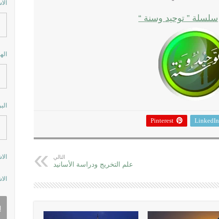
الا
سلسلة ” توحيد وسنة “
اله
الب
Pinterest
LinkedIn
الا
التالي
علم التخريج ودراسة الأسانيد
الا