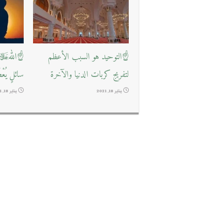
☝التوحيد هو السبب الأعظم
☝اللهﷻ ي
لتفريج كربات الدنيا والآخرة
سائلٍ يُعْ
يناير 18, 2021
يناير 18, 2021