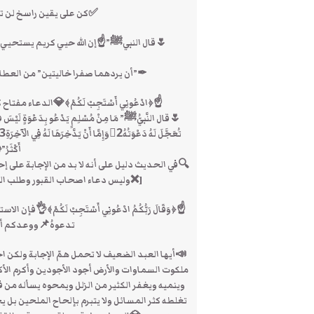
✅كن على يقين راسخ لن ترفع
🌷قال النبيﷺ”☝إن الله حيي كريم يستحيي إ
✒”أن يردهما صفرا خاليتين” من العطاء
☝﴿ادْعُونِي أَسْتَجِبْ لَكُمْ﴾💎الدعاء مفتا
أَكْثَر
🔍في الحديث دليل على أنه لا بد من الإجابة على إحد
[❌وليس دعاء اصحاب القبور وطلب ال
☝﴿وَقَالَ رَبُّكُمُ ادْعُونِي أَسْتَجِبْ لَكُمْ﴾👌فإ
تدعوهُ📌ووعدكم أن يس
📣‏أيها العبد الضعيف لا تحمل همّ الإجابة ولكن ا
ملكوت السماوات والأرض أجود الأجودين وأكرم الأك
وينميه ويغفر الكثير من الزلل ويمحوه يسأله من
تغلطه كثر المسائل ولا يتبرم بإلحاح الملحين ب