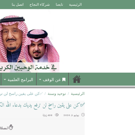
الرئيسية
تابعنا
شركاء النجاح
اتصل بنا
عن الوقف
البرامج العلمية
الرئيسية
/
توحيد وسنة
/
✅كن على يقين راسخ لن ترفع 
✅كن على يقين راسخ لن ترفع يديك بدعاء الله الكري
يوليو 5, 2020
438 زيارة
✋السلام 