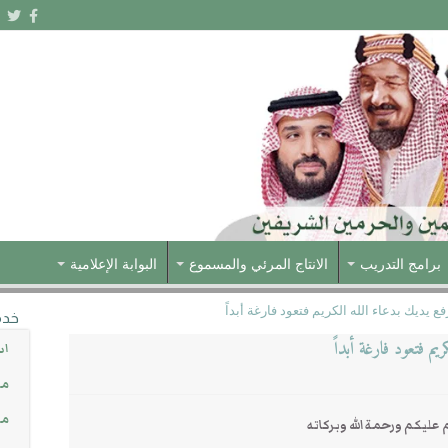
برامج التدريب
الانتاج المرئي والمسموع
البوابة الإعلامية
يديك بدعاء الله الكريم فتعود فارغة أبداً
خدم
م فتعود فارغة أبداً
اس
مش
مس
عليكم ورحمة الله وبركاته