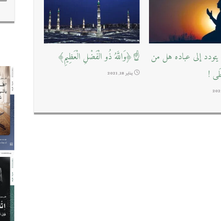
تودد إلى عباده هل من
☝﴿وَاللَّهُ ذُو الْفَضْلِ الْعَظِيمِ﴾
طَى !
يناير 18, 2021