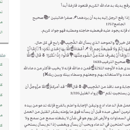
تف
 يديك بدعاء الله الكريم فتعود فارغة أبداً
تد
ذا رفع الرجل إليه يديه أن يردهما📌صفرا خائبتين “📚صحيح
مج
الجامع1757
 فإنه يجود عليه فيعطيه حاجته ومطلبه فهو جواد كريم.
ال
ح كل خير👌والموحد الذي يسأل الله المُّجِيبﷻ رابح في كل حال.
🌷قال النَّبيُّﷺ” مَا مِنْ مُسْلِمٍ يَدْعُو بِدَعْوَةٍ لَيْسَ فِيهَا إِثْمٌ وَلَا قَطِيعَةُ رَحِمٍ إِلَّا 📌أَعْطَاهُ☝اللَّهُ بِهَا إِحْدَى ثَلَاثٍ:1⃣إِمَّا أَنْ
تُعَجَّلَ لَهُ دَعْوَتُهُ2⃣وَإِمَّا أَنْ يَدَّخِرَهَا لَهُ فِي الْآخِرَةِ3⃣وَإِمَّا أَنْ يَصْرِفَ عَنْهُ مِنْ السُّوءِ مِثْلَهَا💐قَالُوا: إِذًا نُكْثِرُ؟ 🌷قَالَ:☝اللَّهُ
ملف
ُ”📚صحيح الترغيب1633
كت
ى هذه الأوجه الثلاثة☝فمن دعا الله فإنه لا يخيب فأكثر من دعاء الله
مدد والاستغاثه بهم وجعلهم وسطاء بينك وبين ربك❌]
تع
كت
ن الاستجابة وعد نافذ من المُجِيبﷻ🌷قالﷺ” قد أمركمُ☝اللهُ عزَّوجلَّ أن
تجيبَ لكم “📚إرواء الغليل3/135
كت
عن
حمل همّ الدعاء ادع وتيقن الإجابة واعلم بالفرج فإنك تدعو من بيده
رمين أعطى عبده قبل أن يسأله فوق ما يؤمله يشكر القليل من العمل
مش
 في السماوات والأرض كل يوم هو في شأن لا يشغله سمع عن سمع ولا
ل يحب الملحين في الدعاء ويحب أن يسأل ويغضب إذا لم يسأل يستحي
كت