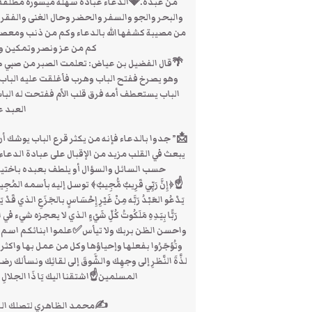
من عبده.💎الدعاء عبادة سهلة ميسورة مطلقة غير 
والبحر والجو والسفر والحضر وحال الغنى والفقر 
من مصيبة كشفها الله بالدعاء وكم من ذنب ومعصي
كم من عز ونصر وتمكين ور
🌴قال الفضيل بن عياض: تعلمت الصبر من صبي ص
وهو يصرخ ففتح الباب وهرب فأغلقت عليه الباب ! 
الباب يستعطف أمه فرق قلب الأم ففتحت له الباب!
العبد عل
📩” جدوا بالدعاء فإنه من يكثر قرع الباب يوشك أ
يبعث في القلب مزيد من الإقبال على عبادة الدع
حسب السائل والسؤال أو يلطف بعبده باختياره
☝﴿إِنَّ رَبِّي قَرِيبٌ مُّجِيبٌ﴾ توسل إليه بأسمه المُ
يَدْعُو العَبْدُ رَبَّه مِنْ غَيْرِ إِحْسَاسٍ بالجَزَعِ الذي قَدْ يَعُو
رَبًّا بِيَدِهِ مَلَكُوتُ كُلِّ شَيْءٍ الذي لا يعجزه
واحسن الظن بربك ولا تيأس✅علموا ابنائكم اسم ال
وتُؤجَرُوا بفعلها وإحياؤها وكل من عمل بها واكثروا وأَل
لذَّةَ النَّظرِ إلى وجهِك والشَّوقَ إلى لقائِك ونسأ
المسلمين☝اشتقنا اليك يَا ذَا الجلالِ وَالإكرا
✍محمد الظاهري لتصلك الرسائل الاشترا