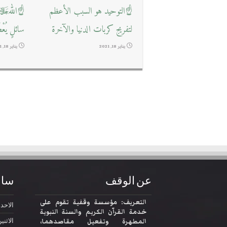
☝التوحيد هو السبب الأعظم
☝اللهﷻ ي
لتفريج كربات الدنيا والآخرة
سائلٍ يُعْ
يناير 18, 2021
يناير 18, 2021
عن الوقف
ساع
التعريف: مؤسسة وقفية تقوم على
الاحد
2:30
خدمة القرآن الكريم والسنة النبوية
المطهرة وتفعيل مقاصدهما،
الاثني