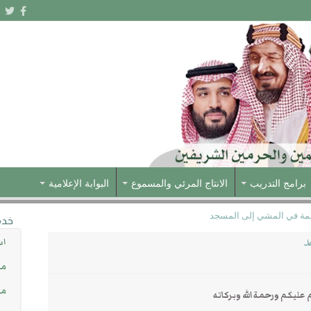
برامج التدريب
الانتاج المرئي والمسموع
البوابة الإعلامية
مة في المشي إلى المسجد
خدم
د
اس
مش
مس
عليكم ورحمة الله وبركاته