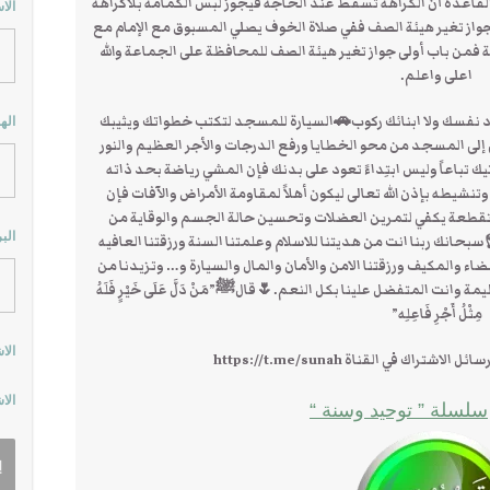
والقاعدة أن الكراهة تسقط عند الحاجة فيجوز لبس الكمامة بلاكراهة
الا
 جواز تغير هيئة الصف ففي صلاة الخوف يصلي المسبوق مع الإمام مع
 فمن باب أولى جواز تغير هيئة الصف للمحافظة على الجماعة والله
اعلى واعلم.
د نفسك ولا ابنائك ركوب🚗السيارة للمسجد لتكتب خطواتك ويثيبك
اله
إلى المسجد من محو الخطايا ورفع الدرجات والأجر العظيم والنور
ك تباعاً وليس ابتِداءً تعود على بدنك فإن المشي رياضة بحد ذاته
تنشيطه بإذن الله تعالى ليكون أهلاً لمقاومة الأمراض والآفات فإن
 متقطعة يكفي لتمرين العضلات وتحسين حالة الجسم والوقاية من
الب
انك ربنا انت من هديتنا للاسلام وعلمتنا السنة ورزقتنا العافيه
 والمكيف ورزقتنا الامن والأمان والمال والسيارة و… وتزيدنا من
وانت المتفضل علينا بكل النعم.🌷قالﷺ”مَنْ دَلَّ عَلَى خَيْرٍ فَلَهُ
مِثْلُ أَجْرِ فَاعِلِه”
الا
ك في القناة https://t.me/sunah
الا
سلسلة ” توحيد وسنة “