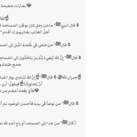
💎بشارات عظيمة و
☝الله
🌷قال النبيِّﷺ” ما من رجلٍ كان توطَّن المساجدَ فشغله أم
أهلُ الغائبِ بغائبِهم إذ أقدم “📚صحيح الترغ
🌷قالﷺ” مَن مَشى في ظُلمةِ اللَّيلِ إلى المسجِدِ ل
جمع ظلمة وه
☝جيران اللهﷻ🌷قالﷺ”☝إِنَّ اللهَ لَيُنادِي يومَ القيامةِ: 
أنْ يُجَاوِرَكَ؟☝فيقولُ: أين 
💎فأيّ رفعة أعظم من هذ
🌷قالﷺ” من توضأ في بيته فأحسن الوضوء ثم أتى 
قالﷺ” من غدا إلى المسجد أو راح أعد الله له 