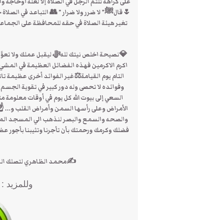
على كراهة تلثم الرجل في الصلاة إلا لعلة أوحاجة 
🌷قالﷺ” لا ضرر ولا ضرار ” 👥 التباعد في الصلاة
تغير هيئة الصلاة في حقه للمحافظة على الجماعة
💎نصيحة اخلص نيتك للهﷻ ليقبل عملك ولا تعوَّ
اكرم الاكرمين فهذه الفضائل العظيمة في المشي 
التام يوم القيامة⚖غير الفوائد أخرى عظيمة تاتي
وفوائده لا تحصى وله دور كبير في تقوية الجسم و
السعي إلى بيوت الله كل يوم في أوقات معلومة
الأمراض وعلى رأسها السمن وأمراض القلب و… ☝سبح
والصحه والسمع والبصر لنذهب الي المسجد المضاء
فضلك وكرمك ورحمتك بأن تأجرنا وتثيبنا بأجور عظيمة 
✍محمد الظاهري لتصلك الرسائل الاشترا
وللمزيد :