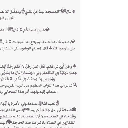
🌷قالﷺ”المسجدُ بيتُ كلِّ تقـيٍّ☝وتكفَّـلَ اللهُ لمَـن كا
اللهِ إلى ا
💎خـيرَ أعـمالِكُم🌷قالﷺ” اعلَموا 
💎يمحو الله به الخطايا ويرفع به الدرجات🌷قالﷺ” 
بلى يا رسول الله🌷قال: إسباغ الوضوء على المكاره
☘وعَنْ أُبَيِّ بْنِ كَعْبٍ قَالَ: كَانَ رَجُلٌ لا أَعْلَمُ رَجُلًا أَبْعَدَ
حِمَارًا تَرْكَبُهُ فِي الظَّلْمَاءِ وَفِي الرَّمْضَاءِ؟ قَالَ مَا يَسُرُّنِ
وَرُجُوعِي إِذَا رَجَعْتُ إِلَى أَهْلِي🌷فَقَالَ
🔍تدبر إلى هذا الثواب العظيم من الرب الكريم حيث
الذهاب إليه ولهذا آثر هذا الصحابي ر
☝تعبد اللهﷻ بطاعة ولي الأمر ﴿يَا أَيُّهَا الَّذِينَ 
🕋الصلاة في ظل جائحة كورونا 🧤[لبس القفاز] ج
وقدجاء في الصحيحين أن الصحابة إذا لم يستط
القفازين في الصلاة بلا كراهة عند الحاجة.🗣️[لب