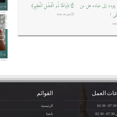
تودد إلى عباده هل من
☝﴿وَاللَّهُ ذُو الْفَضْلِ الْعَظِيمِ﴾
طَى !
يناير 18, 2021
ات العمل
القوائم
07:30 - 0
الرئيسية
ن
07:30 - 02:30
تابعنا