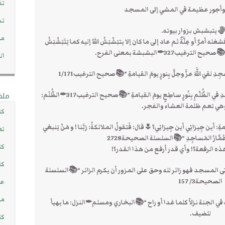
تف
أجور عظيمة في المشي إلى المسجد
تد
ﷻ يتبشبش بزوار بيوته.
مج
رٌ أو عِلَّةٌ ثم عاد إلى ما كان إلا يتبَشْبَشُ اللهُ إليه كما يَتَبَشْبَشُ
يب327✒البشبشة بمعنى الفرح.
ال
قيَ اللَّهَ عزَّ وجلَّ بِنورٍ يومَ القيامةِ “📚صحيح الترغيب1/171
🌷قالﷺ” إِنَّ اللهَ لَيُضِيءُ لِلَّذِينَ يَتَخَلَّلونَ إلى المَساجِدِ في الظُّلْمِ بِنُورٍ ساطِعٍ يومَ القيامةِ “📚صحيح الترغيب317✒الظُّلَم:
ملف
ي تعم ظلمة العشاء والفجر.
كت
أين جِيرَانِي أين جِيرَانِي؟🌷قال: فَتقولُ الملائكةُ: رَبَّنا ! و مَنْ يَنبغي
تع
عُمَّارُ المَساجِدِ “📚السلسلة الصحيحة2728
كت
ه الرفعة؟! وأي قدر أرفع من هذا القدر؟!
كت
المسجد فهو زائر لله وحق على المزور أن يكرم الزائر “📚السلسلة
الصحيحة3/ 157
عن
مش
في الجنة نزلاً كلما غدا أو راح “📚البخاري ومسلم✒النزل: ما يهيأ
للضيف.
كت