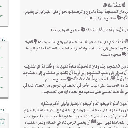
☝تكفَّـلَ اللهُ ﷻ
عن
ن المسجدُ بيتَـهُ بالرُّوحِ والرَّحـمةِ والجَوازِ على الصِّراطِ إلى رِضوانِ
حصاد 45
لجنَّةِ “📚صحيح الترغيب330
أنَّ خيرَ أعمالِكُمُ الصَّلاةَ “📚صحيح الترغيب197
روا
ألا أدلكم على ما يمحو الله به الخطايا ويرفع به الدرجات؟💐قالوا:
ال
 وكثرة الخطى إلى المساجد وانتظار الصلاة بعد الصلاة فذلكم الرباط
“📚صحيح مسلم
مو
 مِنْ الْمَسْجِدِ مِنْهُ وَكَانَ لا تُخْطِئُهُ صَلاةٌ فَقِيلَ لَهُ أَوْ قُلْتُ لَهُ: لَوْ اشْتَرَيْتَ
مت
ي أَنَّ مَنْزِلِي إِلَى جَنْبِ الْمَسْجِدِ إِنِّي أُرِيدُ أَنْ يُكْتَبَ لِي مَمْشَايَ إِلَى الْمَسْجِدِ
جم
 رَسُولُ اللَّهِﷺ: قَدْ جَمَعَ اللَّهُ لَكَ ذَلِكَ كُلَّهُ “📚صحيح مسلم
 دل الحديث على إثبات الأجر في الخطا في الرجوع من الصلاة كما في
جم
ضي الله عنه المشي على قدميه مع بعد داره عن المسجد.
آمَنُوا أَطِيعُوا اللَّهَ وَأَطِيعُوا الرَّسُولَ وَأُولِي الْأَمْرِ مِنكُمْ﴾
مهور الفقهاء على صحة السجود مع الحائل مع الكراهة عند بعضهم
ليص
ع أحدهم أن يسجد من شدة الحر بسط ثوبه فسجد عليه فيجوز لبس
ليصل
س الكمامة] نهى النبيِّﷺ أن يغطي الرجل فاه في الصلاة ونص الفقهاء
الحق