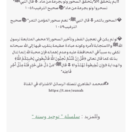
‼بم يتحقق ؟💦يتحقق السحور ولو بجرعة من ماء.🌷قال النبيﷺ”
تسحروا ولو بجرعة من ماء”📚صحيح الترغيب١٠٥٨
💎السحور بالتمر🌷قال النبيﷺ” نعم سحور المؤمن التمر” 📚صحيح
الترغيب١٠٥٩
💎لو لم يكن في تعجيل الفطر وتأخير السحور إلا محض المتابعة لرسول
اللهﷺ والاستجابة لأمره وكونه عبادة عظيمة يتقرب فيها إلى الله سبحانه
لكفى به سبباً في المحافظة عليه وعدم إهماله فإن محبة الله إنما تنال
بذلك كما قال تعالى ﴿قُلْ إِنْ كُنْتُمْ تُحِبُّونَ اللَّهَ فَاتَّبِعُونِي يُحْبِبْكُمُ اللَّهُ﴾
والهداية ﴿وَإِن تُطِيعُوهُ تَهْتَدُوا﴾🌷قالﷺ”مَنْ دَلَّ عَلَى خَيْرٍ فَلَهُ مِثْلُ أَجْرِ
فَاعِلِه”
✍محمد الظاهري لتصلك الرسائل الاشتراك في القناة
https://t.me/sunah
وللمزيد :
سلسلة ” توحيد وسنة “