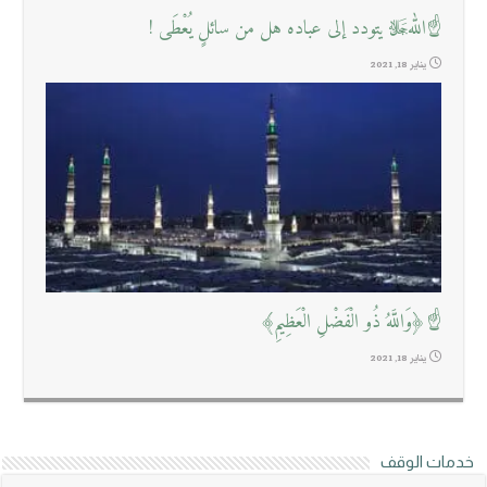
☝اللهﷻ يتودد إلى عباده هل من سائلٍ يُعْطَى !
يناير 18, 2021
☝﴿وَاللَّهُ ذُو الْفَضْلِ الْعَظِيمِ﴾
يناير 18, 2021
خدمات الوقف