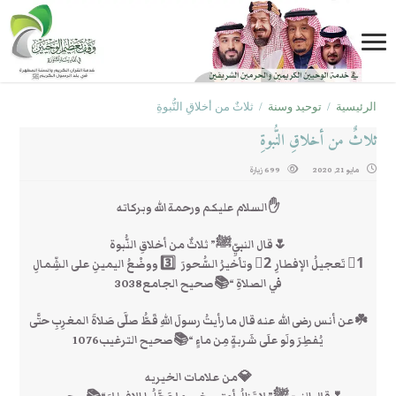
الرئيسية
/
توحيد وسنة
/
ثلاثٌ من أخلاقِ النُّبوةِ
ثلاثٌ من أخلاقِ النُّبوةِ
مايو 21, 2020
699 زيارة
✋السلام عليكم ورحمة الله وبركاته
🌷قال النبيِّﷺ” ثلاثٌ من أخلاقِ النُّبوة
1⃣ تَعجيلُ الإفطارِ 2⃣ وتأخيرُ السُّحورَ 3️⃣ ووضْعُ اليمينِ على الشِّمالِ
في الصلاةِ “📚صحيح الجامع3038
☘️عن أنس رضى الله عنه قال ما رأيتُ رسولَ اللهِ قَطُّ صلَّى صَلاةَ المغرِبِ حتَّى
يُفطِرَ ولَو علَى شَربةٍ مِن ماءٍ “📚صحيح الترغيب1076
💎من علامات الخيريه