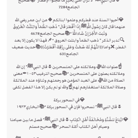
🌷قال النبيِّﷺ” لا تَزالُ أمتي بخيرٍ ما عَجَّلُوا الإفطارَ “📚صحيح
الجامع7284
💎أحيوا السنة عند فطركم وعلموا ابنائكم🍀عن ابن عمر رضي الله
عنهما قال كَانَ رَسُولُ اللَّهِﷺ إِذَا أَفْطَرَ قَالَ” ذَهَبَ الظَّمَأُ وَابْتَلَّتْ الْعُرُوقُ
وَثَبَتَ الأَجْرُ إِنْ شَاءَ اللَّهُ “📚صحيح الجامع4678
🔍تدبر الذكر ” ذهب الظمأ وابتلت العروق “📌فهذا لا يكون إلا بعد
الفطر. ❌واما ((اللَّهُمَّ لَكَ صُمْتُ وَعَلَى رِزْقِكَ أَفْطَرْتُ))📚حديث ضعيف
الجامع631
☝صلوات اللهﷻ وملائكته على المتسحرين🌷قال النبيﷺ” إن الله
وملائكته يصلون على المتسحرين “📚صحيح الترغيب١٠٥٣✒معنى
الصلاة من اللهﷻ على العبد المؤمن هو رحمتهم وثناؤه عند الملائكة
وصلاة الملائكة استغفارهم لهم☝والله لو لم يكن إﻻ هذا الفضل لكفى
💎في السحور بركة
🌷قال النبيﷺ” تسحروا فإن في السحور بركة “📚البخاري١٩٢٣
💎اتِّبَاعُ للسُّنَّةِ وَمُخَالَفَةُ أَهْلِ الْكِتَابِ🌷قال النبيﷺ” فصل ما بين صيامنا
وصيام أهل الكتاب أكلة السحر “📚صحيح مسلم