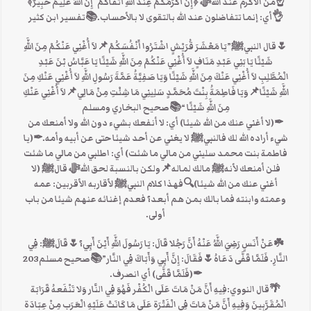
☝من الاكرم عند اللهﷻ ﴿إِنَّ أَكْرَمَكُمْ عِندَ اللَّهِ أَتْقَاكُمْ ۚ إِنَّ اللَّهَ عَلِيمٌ خَبِيرٌ﴾
👌أي: إنما تتفاضلون عند الله بالتقوى لا بالأحساب.📚تفسير ابن كثير
🌷قال النبيﷺ”يَا مَعْشَرَ قُرَيْشٍ اشْتَرُوا أَنْفُسَكُمْ📌لاَ أُغْنِي عَنْكُمْ مِنَ اللَّهِ
شَيْئًا يَا بَنِي عَبْدِ مَنَافٍ لاَ أُغْنِي عَنْكُمْ مِنَ اللَّهِ شَيْئًا يَا عَبَّاسُ بْنَ عَبْدِ
الْمُطَّلِبِ لاَ أُغْنِي عَنْكَ مِنَ اللَّهِ شَيْئًا وَيَا صَفِيَّةُ عَمَّةَ رَسُولِ اللَّهِ لاَ أُغْنِي عَنْكِ مِنَ
اللَّهِ شَيْئًا📌وَيَا فَاطِمَةُ بِنْتَ مُحَمَّدٍ سَلِينِي مَا شِئْتِ مِنْ مَالِي📌لاَ أُغْنِي عَنْكِ
مِنَ اللَّهِ شَيْئًا “📚صحيح البخاري ومسلم
✒(لا أغني عنك من الله شيئا) أي: لا أنفعك بشيء دون الله ولا أمنعك من
شيء أراده الله لك فالنبيﷺ لا يغني عن أحد شيئا حتى عن أبيه وأمه.✒(يا
فاطمة بنت محمد سليني من مالي ما شئت) أي: اطلبي من مالي ما شئت
فلن أمنعك لأنهﷺ مالك لماله📌ولكن بالنسبة لحق اللهﷻ قالﷺ (لا
أغني عنك من الله شيئا)🔍فهذا كلام النبيﷺ لأقاربه الأقربين: عمه
وعمته وابنته فما بالك بمن هم أبعد؟ فعدم إغنائه عنهم شيئا من باب
أولى.
☘️عَنْ أَنَسٍ رَضِيَ اللَّهُ عَنْهُ أَنَّ رَجُلا قَالَ: يَا رَسُولَ اللَّهِ أَيْنَ أَبِي؟🌷قَالَﷺ: فِي
النَّارِ. فَلَمَّا قَفَّى دَعَاهُ🌷فَقَالَ: إِنَّ أَبِي وَأَبَاكَ فِي النَّار”📚صحيح مسلم203
✒(فَلَمَّا قَفَّى) أي انصرف.
🌴قال النووي:فِيهِ أَنَّ مَنْ مَاتَ عَلَى الْكُفْر فَهُوَ فِي النَّار وَلا تَنْفَعهُ قَرَابَة
الْمُقَرَّبِينَ وَفِيهِ أَنَّ مَنْ مَاتَ فِي الْفَتْرَة عَلَى مَا كَانَتْ عَلَيْهِ الْعَرَب مِنْ عِبَادَة