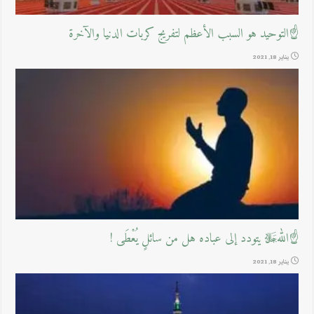
☝التوحيد هو السبب الأعظم لتفريج كربات الدنيا والآخرة
يناير 18, 2021
☝اللهﷻ يتودد إلى عباده هل من سائلٍ يُعْطَى !
يناير 18, 2021