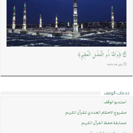
☝﴿وَاللَّهُ ذُو الْفَضْلِ الْعَظِيمِ﴾
يناير 18, 2021
خدمات الوقف
استديو الوقف
مشروع الاحكام العددي للقرآن الكريم
مسابقة حفظ القرآن الكريم