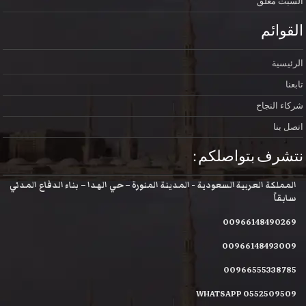
السبت
مغلق
القوائم
الرئيسية
تابعنا
شركاء النجاح
اتصل بنا
نتشرف بتواصلكم :
المملكة العربية السعودية - المدينة المنورة – حي الهدا – بناء الدفاع المدني
سابقاً
00966148490269
00966148493009
00966555338785
WHATSAPP 0552509509