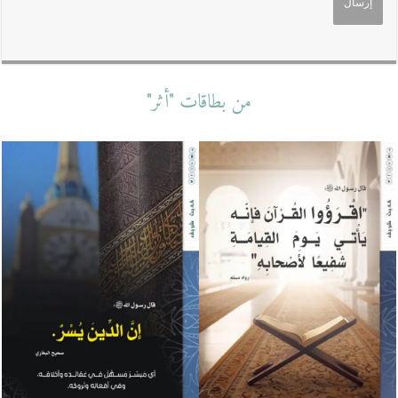
من بطاقات "أثر"