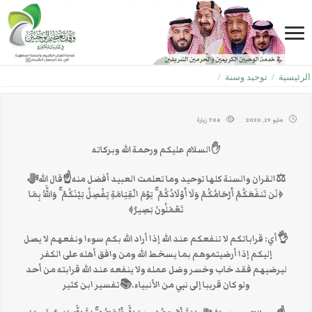
الرئيسية
/
توحيد وسنة
/
مايو 19, 2020
704 زيارة
✋السلام عليكم ورحمة الله وبركاته
⚖️القران والسنة كلها توحيد وما تعلمت العبيد أفضل منه☝قال اللهﷻ
﴿لَن تَنفَعَكُمْ أَرْحَامُكُمْ وَلَا أَوْلَادُكُمْ ۚ يَوْمَ الْقِيَامَةِ يَفْصِلُ بَيْنَكُمْ ۚ وَاللَّهُ بِمَا
تَعْمَلُونَ بَصِيرٌ﴾
👌أي: قراباتكم لا تنفعكم عند الله إذا أراد الله بكم سوءا ونفعهم لا يصل
إليكم إذا أرضيتموهم بما يسخط الله ومن وافق أهله على الكفر
ليرضيهم فقد خاب وخسر وضل عمله ولا ينفعه عند الله قرابته من أحد
ولو كان قريبا إلى نبي من الأنبياء.📚تفسير ابن كثير