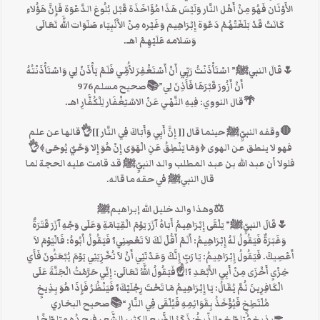
الأَوْثَان فَهُوَ مِنْ أَهْل النَّار وَلَيْسَ هَذَا مُؤَاخَذَة قَبْل بُلُوغ الدَّعْوَة فَإِنَّ هَؤُلاءِ
كَانَتْ قَدْ بَلَغَتْهُمْ دَعْوَة إِبْرَاهِيم وَغَيْره مِنْ الأَنْبِيَاء صَلَوَات اللَّه تَعَالَى
وَسَلامه عَلَيْهِمْ اهـ.
🌷قَالَ النبيﷺ” اسْتَأْذَنْتُ رَبِّي أَنْ أَسْتَغْفِرَ لأُمِّي فَلَمْ يَأْذَنْ لِي وَاسْتَأْذَنْتُهُ
أَنْ أَزُورَ قَبْرَهَا فَأَذِنَ لِي”📚صحيح مسلم976
🌴قال النووي: فِيهِ النَّهْي عَنْ الاسْتِغْفَار لِلْكُفَّارِ اهـ.
🛑وقفه النبيِّﷺ حينما قال [[ إِنَّ أَبِي وَأَبَاكَ فِي النَّار ]]👌قالها عن علم
فهو لا ينطق عن الهوى ﴿وَمَا يَنْطِقُ عَنِ الْهَوَى إِنْ هُوَ إِلا وَحْيٌ يُوحَى﴾👌
فلولا أن عبد الله بن عبد المطلب والد النبيِّﷺ قد قامت عليه الحجة لما
قال النبيﷺ في حقه ما قاله.
⚖️وهذا والد خليل الله إبراهيمﷺ
🌷قَالَ النبيِّﷺ” يَلْقَى إِبْرَاهِيمُ أَبَاهُ آزَرَ يَوْمَ الْقِيَامَةِ وَعَلَى وَجْهِ آزَرَ قَتَرَةٌ
وَغَبَرَةٌ فَيَقُولُ لَهُ إِبْرَاهِيمُ: أَلَمْ أَقُلْ لَكَ لاَ تَعْصِنِي؟ فَيَقُولُ أَبُوهُ: فَالْيَوْمَ لاَ
أَعْصِيكَ. فَيَقُولُ إِبْرَاهِيمُ: يَا رَبِّ إِنَّكَ وَعَدْتَنِي أَنْ لاَ تُخْزِيَنِي يَوْمَ يُبْعَثُونَ فَأَي
خِزْىٍ أَخْزَى مِنْ أَبِي الأَبْعَدِ ؟!☝فَيَقُولُ اللَّهُ تَعَالَى: إِنِّي حَرَّمْتُ الْجَنَّةَ عَلَى
الْكَافِرِينَ ثُمَّ يُقَالُ: يَا إِبْرَاهِيمُ مَا تَحْتَ رِجْلَيْكَ؟ فَيَنْظُرُ فَإِذَا هُوَ بِذِيخٍ
مُلْتَطِخٍ فَيُؤْخَذُ بِقَوَائِمِهِ فَيُلْقَى فِي النَّارِ “📚صحيح البخاري
✒بِذِيخٍ مُتلطِّخٍ والذِّيخُ: ذَكَرُ الضَّبعِ الكثيرِ الشَّعرِ فيجدُه متلطِّخًا