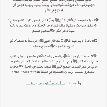
بالرَّجيعِ أو بالدَّمِ فيؤخَذُ بقَوائمِه أي: يؤخَذُ بيديه ورِجليه فيُلقى أي:
فيُطرَحُ في النَّارِ.
💎تعرف الموجبتان☘أتى النَّبيَّﷺ رجلٌ فقالَ يا رسولَ اللهِ! ما الموجبتانِ؟
🌷فقالَ من ماتَ لا يشرِكُ باللَّهِ شيئًا دخلَ الجنَّةَ. ومن ماتَ يشركُ باللَّهِ
شيئًا دخلَ النَّارَ “📚صحيح مسلم
⚖ﻻ نجاة الا بتوحيد اللهﷻ🌷كما قال النبيﷺ” مَن بَطَّأَ به عَمَلُهُ📌لَمْ
يُسْرِعْ به نَسَبُهُ “📚صحيح مسلم
🛑ﻻ نجاة الا بتوحيد اللهﷻ والعمل بالسنة⚖️فهذا ابولهب وابوطالب
وهم أعمام النبيﷺ ولم تنفعهم القرابه⚖️وهذا بلال الحبشي الموحد
مولى ابي بكر الصديق سمع النبيﷺ صوت نعليه في الجنة. ✍محمد
الظاهري لتصلك الرسائل الاشتراك في القناة https://t.me/sunah
وللمزيد :
سلسلة ” توحيد وسنة “