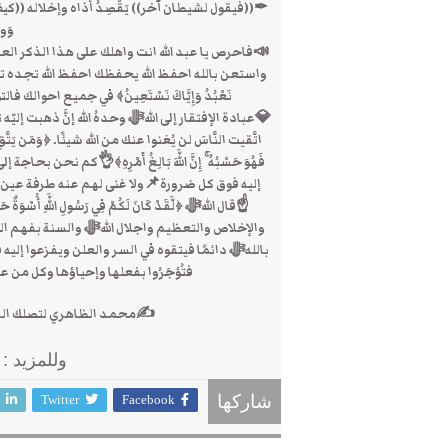
✒((فيقول لشيطان آخر)) يَقْصِدُ أذاه وإخلاله ((كي
وَو
📣فاحرص يا عبد الله انت واهلك على هذا الذكر ا
واستعن بالله احفظ الله يحفظك احفظ الله تجده تجا
نَعْبُدُ وَإِيَّاكَ نَسْتَعِينُ﴾ في جميع احوا
💎عبادة الإفتقار إلى اللهﷻ وحدهُ الله إنَّ ذهبت إلي
اتَّقيت النَّاسَ لن يُغنوا عنك من الله شيئًا. ﴿وَمَن يَتَّقِ اللَّهَ ي
فَهُوَ حَسْبُهُ ۚ إِنَّ اللَّهَ بَالِغُ أَمْرِهِ﴾👌كم ن
إليه فوق كل ضرورة📌ولا غنى لهم عنه طرفة عين
☝قال اللهﷻ ﴿لَّقَدْ كَانَ لَكُمْ فِي رَسُولِ اللَّهِ أ
والإخلاص والتعظيم واجلال اللهﷻ والسنة بفهم الص
باللهﷻ دائمًا فيتقوه في السر والعلن ويفزعوا إليه ف
فتُؤجَرُوا بفعلها وإحياؤها وكل من عمل بها.
✍محمد الظاهري لتصلك الرسائل الاشترا
وللمزيد :
Twitter
Facebook
شاركها