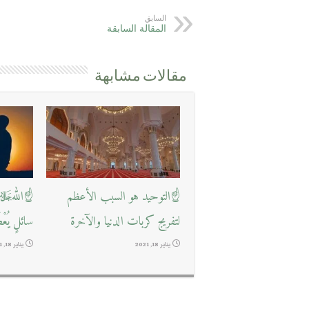
السابق
المقالة السابقة
مقالات مشابهة
☝التوحيد هو السبب الأعظم
☝اللهﷻ ي
لتفريج كربات الدنيا والآخرة
سائلٍ يُعْ
يناير 18, 2021
يناير 18, 2021