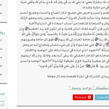
ف لك برجل)) يعني: ما بقي لك يد في رجل قد هُدي بذكر الله وكُفي شرك
عن
قي من مكرك وكيدك.
لعظيم والسير واحرص على جميع اذكار الصباح والمساء وجميع السنن
حصاد 45
هك وإذا سألت فاسأل الله وإذا استعنت فاستعن بالله وحقق ﴿إِيَّاكَ
لك فالتوكل والاستعانة كلتاهما من أسباب السعادة في الدنيا والآخرة
ّه تأمن فإن اتَّقيته كفاك الناسَ فامرك وامر الكون كله بيد العظيمﷻ وإن
روا
َجْعَل لَّهُ مَخْرَجًا وَيَرْزُقْهُ مِنْ حَيْثُ لَا يَحْتَسِبُ ۚ وَمَن يَتَوَكَّلْ عَلَى اللَّهِ
حن بحاجة إلى الله ربنا ﷻ إن حاجة العباد إلى الله ربهمﷻ فوق كل حاجة وضرورتهم
ال
☝أن اللهﷻ غني عما سواه وأن كل شيء مفتقر ومحتاج إليه عز وجل.
مو
ُسْوَةٌ حَسَنَةٌ﴾ ✅الجهد الذي تبذله في تربية ابنائك على التوحيد والافتقار
حابة هو الإدخار الحقيقي لك يبقى أثره بعد وفاتك بإذن الله اربطهم
مت
ي كل صغيرة وكبيرة.﴿وَإِن تُطِيعُوهُ تَهْتَدُوا﴾✅أحيوا التوحيد والسنن
جم
🌷قالﷺ” مَنْ دَلَّ عَلَى خَيْرٍ فَلَهُ مِثْلُ أَجْرِ فَاعِلِه”
جم
ك في القناة https://t.me/sunah
سلسلة ” توحيد وسنة “
ليص
Pinterest
LinkedIn
ليصل
الحق