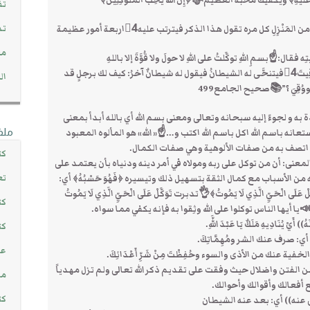
َلَيْهِ﴾ ويكفيك محبة العظيمﷻ ﴿إِنَّ اللَّهَ يُحِبُّ الْمُتَوَكِّلِينَ﴾
تف
تد
ْزِلِ كل مره تقول هذا الذكر فيترتب عليه4⃣اربعة أمور عظيمة
مج
:☝بسمِ اللهِ توكَّلتُ على اللهِ لا حولَ ولا قُوَّةَ إلا باللهِ
فيقالُ له: حسبُكَ قد 1⃣هُدِيتَ2⃣وكُفيتَ3⃣ووُقِيتَ4⃣فيتنحَّى له الشيطانُ فيقول له شيطانٌ آخرُ: كيف لك برجلٍ قد
ال
َ ووُقِيَ ؟”📚صحيح الجامع499
ه و لجوءً إليه سبحانه وتعالى ومعنى بسم الله أي بالله أبدأ بمعنى
ملف
استعانه باسم الله اكل باسم الله اكتب و…☝« الله» هو المألوه المعبود
ا اتصف به من صفات الألوهية وهي صفات الكمال.
كت
معنى: أن من توكل على ربه ومولاه في أمر دينه ودنياه بأن يعتمد على
تع
من الأسباب مع كمال الثقة بتسهيل ذلك وتيسيره ﴿فَهُوَ حَسْبُهُ﴾ أي:
 الْحَيِّ الَّذِي لَا يَمُوتُ﴾👌تدبرت تَوَكَّلْ عَلَى الْحَيِّ الَّذِي لَا يَمُوتُ
كت
أيها الناس توكلوا على الله وثِقوا به فإنه يكفي مما سواه.
)) أَيْ يُنَادِيهِ مَلَكٌ يَا عَبْدَ اللَّهِ.
كت
: صرف عنك الشر ومُهِمَّاتِكَ.
عن
 عنك من الأذى والسوء وحُفِظْتَ مِنْ شَرِّ أَعْدَائِكَ.
الفتن واضلال حيث وفقت على تقديم ذكر الله تعالى ولم تزل مهدياً
مش
أفعالك وأقوالك وأحوالك.
كت
نه)) أي: بعد عنه الشيطان