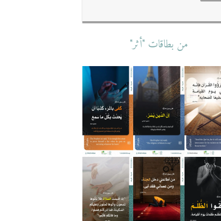
من بطاقات "أثر"