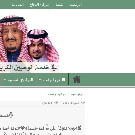
الرئيسية
تابعنا
شركاء النجاح
اتصل بنا
عن الوقف
البرامج العلمية
الرئيسية
/
توحيد وسنة
/
مايو 14, 2020
471 زيارة
✋السلام 
☝﴿وَمَن يَتَوَكَّلْ عَلَى اللَّهِ فَهُوَ حَسْبُهُ﴾💎التوك