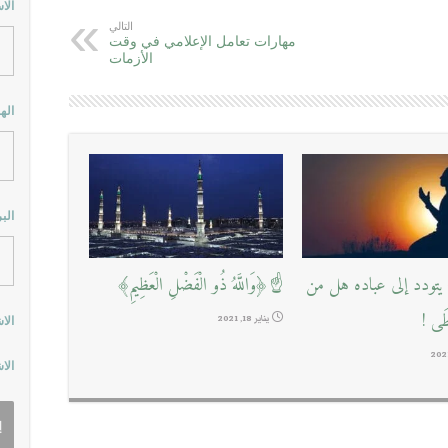
الا
التالي
مهارات تعامل الإعلامي في وقت
الأزمات
اله
الب
تودد إلى عباده هل من
☝﴿وَاللَّهُ ذُو الْفَضْلِ الْعَظِيمِ﴾
طَى !
يناير 18, 2021
الا
الا