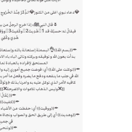
الآيات مثل قوله تعالى ﴿فَاعْبُدْهُ وَتَوَكَّلْ ع
💎دعاء نبوي اغلى من الكنوز💎الذِّكْرُ عِنْدَ الخُرُوجِ من المَن
🌷قال النبيﷺ« إذا خرج الرجلُ من بيتِه فقال
هُدِيَ وكُفِي
✒((بسم الله))👌البسملة إستعانة بالله وإستعاذة ب
بدأت بعون الله و توفيقه وبركته وتاتى الباء باء ال
المستحق لإفراده بالعبادة لم
✒((توكلت على الله)) أي: فوضت جميع أموري إليه وال
الله في جلب ما ينفعه ودفع ما يضره وفعل ما أمر به 
كافيه الأمر الذي توكل عليه به وامرنا بذلك ﴿وَتَوَكَّلْ عَلَى
[[❌وليس الذهاب للاموات والاضرحة❌]]📣يا 
✒(( يُقَالُ لَهُ
✒((كفيت)) أي
✒((ووقيت)) أي: حفظت عن الأشياء الخفية
✒((وهديت)) أي إلى طريق الحق والصواب ونجاة من 
في جميع 
✒((وتنحى ع