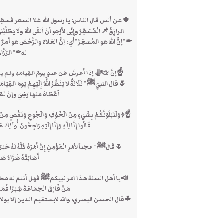
🍀عن أنس قال الناس: يا رسول الله غلا السعر فسعِّر لن
الرازِقُ📌الْمُسَعِّرُ وإِنِّي لأرْجو أنْ ألقَى اللهَ ولَا 
✒”إنَّ اللهَ هو المُسعِّرُ”أي: إنَّ الغلاءَ والرُّخْصَ هو 
له✒”الرَّزَّا
☝إنَّ اللهَﷻ إذا أَعرضَ عَن عبدٍ يومَ القِيامةِ ول
🌷قال النبيِّﷺ” ثَلَاثَةٌ لا يَنْظُرُ اللَّهُ إِلَيْهِمْ يَومَ القِيَامَةِ و
أَعْطَاهُ منها رَضِيَ وإن
☝﴿وَلَنَبْلُوَنَّكُمْ بِشَيْءٍ مِنَ الْخَوْفِ وَالْجُوعِ وَنَقْصٍ مِنَ الْأ
قَالُوا إِنَّا لِلَّهِ وَإِنَّا إِلَيْهِ رَاجِعُونَ أُول
🌷قَالَﷺ” عَجَباً لأمْرِ الْمُؤْمِنِ إِنَّ أَمْرَهُ كُلَّهُ لَهُ خَيْرٌ وَ
أَصَابَتْهُ ضَرَّاء
📣يا أهل السنة هذا امر نبيكمﷺ فهل أنتم له مطيعون ؟🌷قال 
مَنْ فَارَقَ الْجَمَاعَةَ شِبْرًا
☘‏قال الحسن البصري: والله لايستقيم الدين إلا بولاة