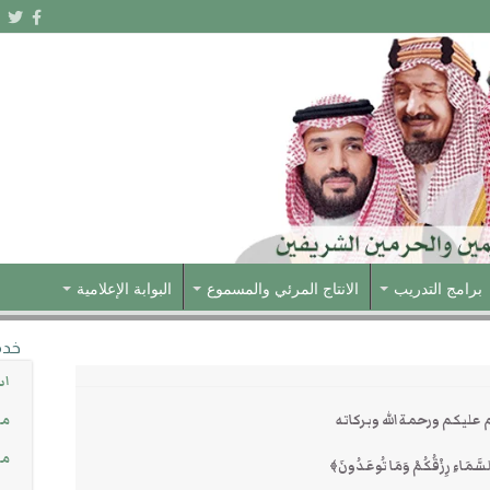
برامج التدريب
الانتاج المرئي والمسموع
البوابة الإعلامية
خدم
اس
عليكم ورحمة الله وبركاته
مش
مس
َمَاءِ رِزْقُكُمْ وَمَا تُوعَدُونَ﴾