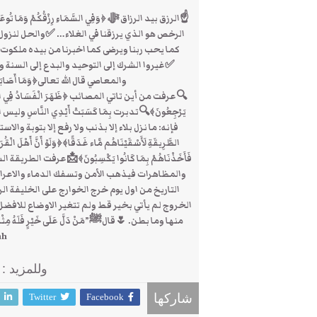
☝الرزق بيد الرزاق ﷻ ﴿وَفِي السَّمَاءِ رِزْقُكُمْ وَمَ
الرخص هو الذي يرزقنا في الغلاء… ✅والحل لنزول الا
كما يحب ربنا ويرضى كما اخبرنا من بيده ملكوت السموات والأر
✅غيروا الشرك إلى التوحيد والبدع إلى السنة 
والمعاصي قال الله تعالى﴿وَمَا أَصَابَكُمْ م
🔍عرفت من أين تاتي المصائب ﴿ظَهَرَ الْفَسَادُ فِي الْبَرِّ وَالْ
يَرْجِعُونَ﴾🔍تدبرت بِمَا كَسَبَتْ أَيْدِي النَّاسِ
فإنه: ما نزل بلاء إلا بذنب ولا رفع إلا بتوبة والاست
الطَّرِيقَةِ لَأَسْقَيْنَاهُم مَّاء غَدَقًا﴾﴿وَلَوْ أَنَّ أَهْلَ الْقُرَى
فَأَخَذْنَاهُمْ بِمَا كَانُوا يَكْسِبُونَ﴾📩عرفت ال
والمظاهرات فيذهب الأمن وتسفك الدماء والاعرا
التاريخ من اول يوم خرج الخوارج على الخليفة الر
الخروج لم يأتي بخير قط ولم تتغير الاوضاع للاف
منها وما بطن. 🌷قالﷺ”مَنْ دَلَّ عَلَى خَيْرٍ فَلَهُ
ah
وللمزيد :
Twitter
Facebook
شاركها