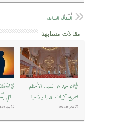
السابق
المقالة السابقة
مقالات مشابهة
☝التوحيد هو السبب الأعظم
☝اللهﷻ ي
لتفريج كربات الدنيا والآخرة
سائلٍ يُعْ
يناير 18, 2021
يناير 18, 2021