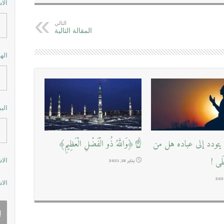
الا
التالي
المقالة التالية
اله
الب
تودد إلى عباده هل من
☝﴿وَاللَّهُ ذُو الْفَضْلِ الْعَظِيمِ﴾
طَى !
الا
يناير 18, 2021
الا