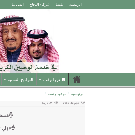
الرئيسية
تابعنا
شركاء النجاح
اتصل بنا
عن الوقف
البرامج العلمية
الرئيسية
/
توحيد وسنة
/
مايو 12, 2020
569 زيارة
✋السلام 
☝﴿وَفِي السّ