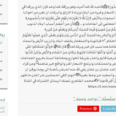
عن
ا تُوعَدُونَ﴾📩فاعبد الله كما أمرت وهو يرزقك كما وعد فإن الذي يرزقنا في
سعار وغيره من البلايا وزيادة الارزاق والبركات ان نغير من احوالنا
حصاد 45
ض ﴿إِنَّ اللَّهَ لا يُغَيِّرُ مَا بِقَوْمٍ حَتَّى يُغَيِّرُوا مَا بِأَنفُسِهِم﴾
والمعاصي إلى الطاعات و… 📩فأن من أعظم أسباب البلاء الذنوب
ِنْ مُصِيبَةٍ فَبِمَا كَسَبَتْ أَيْدِيكُمْ وَيَعْفُو عَنْ كَثِير﴾
روا
بَحْرِ بِمَا كَسَبَتْ أَيْدِي النَّاسِ لِيُذِيقَهُم بَعْضَ الَّذِي عَمِلُوا لَعَلَّهُمْ
 وليس الحكام.✅ فبالتوبة والاستغفار يكشف البلاء بإذن رب الأرض والسماء
ال
قامة هما سبب كل خير وبركة كما☝قال اللهﷻ ﴿وَأَلَّوِ اسْتَقَامُوا عَلَى
مو
 آَمَنُوا وَاتَّقَوْا لَفَتَحْنَا عَلَيْهِمْ بَرَكَاتٍ مِنَ السَّمَاءِ وَالأَرْضِ وَلَكِنْ كَذَّبُوا
طريقة الشرعية فالزم واحذر طريقة الخوارج ومخالفة السنة بخروج الجماعات
مت
ض والممتلكات وترتفع الاسعار اكثر والواقع خير شاهد🔍ومن قراء
اشد عثمان بن عفان رضي الله عنه المبشر بالجنة الى يومنا يوقن ان
جم
ضل والسعيد من وعظ بغيره🤲اللهم اكفي المسلمين شر الفتن ما ظهر
جم
 مِثْلُ أَجْرِ فَاعِلِه”✍محمد الظاهري لتصلك الرسائل الاشتراك في القناة
https://t.me/sun
سلسلة ” توحيد وسنة “
ليص
ليصل
Pinterest
LinkedIn
الحق