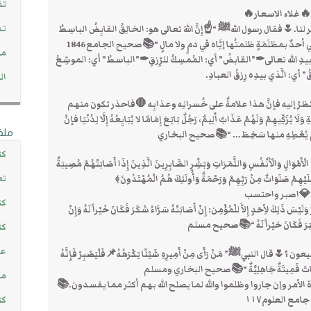
تف
🔥غلاء الاسعار🔥
تد
ا.🌷فقال رسول اللهﷺ “☝إِنَّ اللهَ تعالى هو: الخالِقُ القابِضُ الباسِطُ
يَطْلُبُني أحدٌ بمظلَمَةٍ ظلمتُها إيَّاه في دمٍ ولا مالٍ “📚صحيح الجامع1846
مج
أمرٌ بيدِ الله تعالى✒”القابضُ” أي: المُمسِكُ للرِّزقِ✒”الباسطُ” أي: الموسِّعُ
قُ” أي: الَّذي بيدِه رِزقُ العبادِ.
ال
م ينظرْ إليه فإنَّ هذا علامةٌ على خُسرانِه وعذابِه 🛑فاحذر تكون منهم
َلَا يُزَكِّيهِمْ وَلَهُمْ عَذَابٌ أَلِيمٌ، رَجُلٌ بَايَعَ إِمَامًا لا يُبَايِعُهُ إِلَّا لِدُنْيَا فإنْ
ملف
ْ لَمْ يُعْطِهِ منها سَخِطَ… “📚صحيح البخاري
كت
َمْوَالِ وَالْأَنْفُسِ وَالثَّمَرَاتِ وَبَشِّرِ الصَّابِرِينَ الَّذِينَ إِذَا أَصَابَتْهُمْ مُصِيبَةٌ
تع
َئِكَ عَلَيْهِمْ صَلَوَاتٌ مِنْ رَبِّهِمْ وَرَحْمَةٌ وَأُولَئِكَ هُمُ الْمُهْتَدُونَ﴾
💎اصبر واحتسب
كت
لَيْسَ ذَلِكَ لأِحَدٍ إِلاَّ للْمُؤْمِن: إِنْ أَصَابَتْهُ سَرَّاءُ شَكَرَ فَكَانَ خَيْراً لَهُ وَإِنْ
ُ صَبَرَ فَكَانَ خيْراً لَهُ “📚صحيح مسلم
كت
عن
النبيﷺ” مَنْ رَأَى مِنْ أَمِيرِهِ شَيْئًا يَكْرَهُهُ📌فَلْيَصْبِرْ فَإِنَّهُ
 فَمَاتَ فَمِيتَةٌ جَاهِلِيَّةٌ “📚صحيح البخاري ومسلم
مش
 الأمر وإن جاروا وظلموا والله لما يصلح الله بهم أكثر مما يفسدون.📚
جامع العلوم١١٧
كت