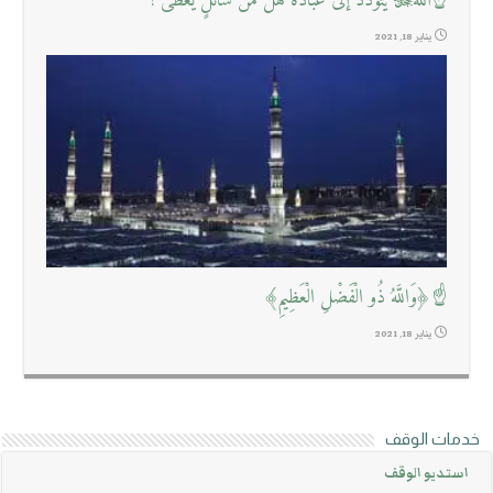
☝اللهﷻ يتودد إلى عباده هل من سائلٍ يُعْطَى !
يناير 18, 2021
☝﴿وَاللَّهُ ذُو الْفَضْلِ الْعَظِيمِ﴾
يناير 18, 2021
خدمات الوقف
استديو الوقف