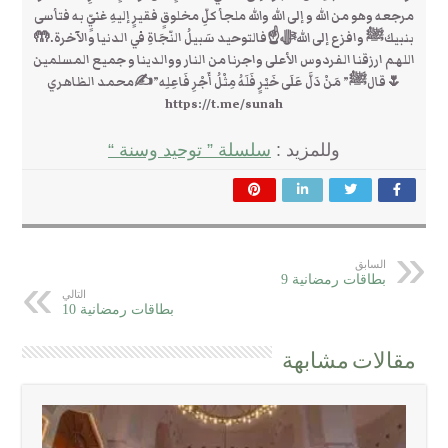
مرجعه وهو من الله و إلى الله والله ملجأ كلِّ مخلوقٍ فقيرٍ إليهِ غنيٍّ به فتأسى
بنبيكﷺ وافزع إلى اللهﷻ☝فالتوحيد سَبيلُ النّجَاةِ في الدنيا والآخرة.🤲
اللهم ارزقنا الفردوس الأعلى واجرنا من النار ووالدينا و جميع المسلمين
🌷قالﷺ” مَنْ دَلَّ عَلَى خَيْرٍ فَلَهُ مِثْلُ أَجْرِ فَاعِلِه”✍محمد الظاهري
https://t.me/sunah
وللمزيد :
سلسلة ” توحيد وسنة “
السابق
بطاقات رمضانية 9
التالي
بطاقات رمضانية 10
مقالات مشابهة