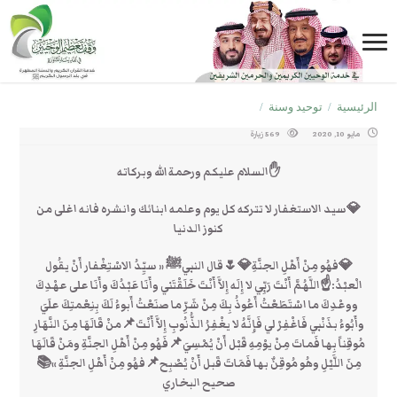
الرئيسية
/
توحيد وسنة
/
مايو 10, 2020
569 زيارة
✋السلام عليكم ورحمة الله وبركاته
💎سيد الاستغفار لا تتركه كل يوم وعلمه ابنائك وانشره فانه اغلى من
كنوز الدنيا
💎فهُو مِنْ أَهْلِ الجنَّةِ💎🌷قال النبيﷺ « سيِّدُ الاسْتِغْفار أَنْ يقُول
الْعبْدُ:☝اللَّهُمَّ أَنْتَ رَبِّي لا إِلَه إِلاَّ أَنْتَ خَلَقْتَني وأَنَا عَبْدُكَ وأَنَا على عهْدِكَ
ووعْدِكَ ما اسْتَطَعْتُ أَعُوذُ بِكَ مِنْ شَرِّ ما صنَعْتُ أَبوءُ لَكَ بِنِعْمتِكَ علَيَ
وأَبُوءُ بذَنْبي فَاغْفِرْ لي فَإِنَّهُ لا يغْفِرُ الذُّنُوبِ إِلاَّ أَنْتَ📌منْ قَالَهَا مِنَ النَّهَارِ
مُوقِناً بِها فَماتَ مِنْ يوْمِهِ قَبْل أَنْ يُمْسِيَ📌فَهُو مِنْ أَهْلِ الجنَّةِ ومَنْ قَالَهَا
مِنَ اللَّيْلِ وهُو مُوقِنٌ بها فَمَاتَ قَبل أَنْ يُصْبِح📌فهُو مِنْ أَهْلِ الجنَّةِ »📚
صحيح البخاري