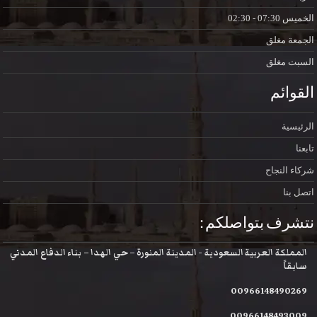
الخميس
07:30 - 02:30
الجمعة
مغلق
السبت
مغلق
القوائم
الرئيسية
تابعنا
شركاء النجاح
اتصل بنا
نتشرف بتواصلكم :
المملكة العربية السعودية - المدينة المنورة – حي الهدا – بناء الدفاع المدني
سابقاً
00966148490269
00966148493009