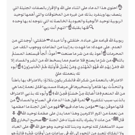
👌احتوى هذا الدعاء على الثناء على الله والإقرار بالصفات الجليلة التي
يتصف بها وينفرد بذلك عن غيره من المخلوقات والتي أهمها توحيد
الربوبية توحيد الألوهية والعبودية الخالصة له التي نتوجه له بها وحده
🔍قلها بقلبك☝”اللهم أنت ربي”
ربوبية الله قيامه على عباده. خلقتني وأنا عبدك✒خلقتني: أوجدتني من
العدم. على عهدك: ما عَهِدت به إلينا من الطاعات ووجوب الكف عن
المحرمات☝أعوذ بك من شر ما صنعت✒أعوذُ: أَلجأُ فيستعذ المسلمُ
باللهﷻ من شرِّ ما يصنع فلا عاصم مما يسخط الله من الشر والفساد إلا
الله ﴿مَنْ يَهْدِ الله فَهُوَ الْمُهْتَدِي وَمَنْ يُضْلِلْ فَأُولَئِكَ هُمُ الْخَاسِرُونَ﴾☝أبوء
لك بنعمتك عليَّ
الاعتراف بالنعمة من شكر الله فالشكر يكون بثلاثةٍ: بالاعتراف بها باطناً
والتحدُّث بها ظاهراً وتسخيرها في مرضاة مسديها فكل نعمة إنما هي
من الله المنعم﴿مَا أَصَابَكَ مِنْ حَسَنَةٍ فَمِنَ الله﴾☝وأبوء لك بذنبي الاعتراف
بالذنب سبب لتكفيره 💎ثمرة قول هذا الدعاء في الصباح والمساء👌من
قالها موقن بها:✒مؤمن بما جاء فيها💎فهو من أهل الجنة ما اعظمها
من نعمة من اكرم الاكرمين وهذا مما يدل على عظمة توحيد اللهﷻ 🌷‏
قالﷺ” من مات ‏لا يشرك بالله شيئا دخل الجنة “📚صحيح ‏البخاري 📩
سيد الاستغفار كله توحيد وديننا كله توحيد وهو حق الله ﷻ على العباد
ولا انفكاك للعبدِ من اللجوء إلى الله في ساعاتٍ من أوقاتٍ عُمُرِه فاللهُ هو