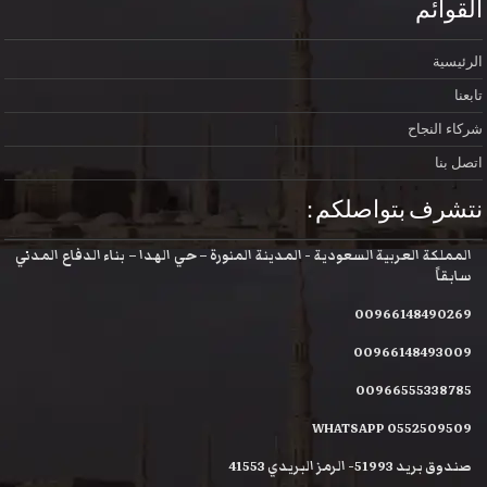
القوائم
الرئيسية
تابعنا
شركاء النجاح
اتصل بنا
نتشرف بتواصلكم :
المملكة العربية السعودية - المدينة المنورة – حي الهدا – بناء الدفاع المدني
سابقاً
00966148490269
00966148493009
00966555338785
WHATSAPP 0552509509
صندوق بريد 51993- الرمز البريدي 41553