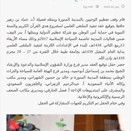
يناير 25, 2018
940 زيارة
قام وقف تعظيم الوحيين بالمدينة المنورة ويمثله فضيلة أ.د. عماد بن زهير
حافظ بتوقيع عقد تنفيذ الملتقى العلمي لمشروع هدي القرآن الكريم والسنة
النبوية في حماية أمن الوطن مع شركة تنظيم الدولية ويمثلها أ. بدر النيف،
ضمن فعاليات المدينة عاصمة السياحة الإسلامية 2017م وذلك مساء الأربعاء
13ربيع الثاني 1438هـ، للبدء في الإعدادات اللازمة لتنفيذ الملتقى العلمي
بداية العام المقبل 1439هـ بجامعة طيبة خلال الفترة من 27 – 29 محرم
1439هـ بإذن الله.
حضر حفل توقيع العقد مدير فرع وزارة الشؤون الإسلامية والدعوة والإرشاد
الشيخ محمد بن إسماعيل أبوحميد، ومدير فرع الهيئة العامة للسياحة والتراث
الوطني بمنطقة المدينة المنورة م. خالد بن حسين الشهراني، ومدير مكتب
وكالة الأنباء السعودية أ. عبدالرحيم الزهراني، والتلفزيون السعودي،
والمشرف على استديوهات الإذاعة أ. فضل الحارقي، ومديري مكاتب الصحف
الرسمية والإلكترونية والإعلانية.
وفي ختام الحفل تم التكريم للجهات المشاركة في الحفل.