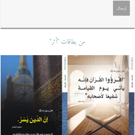
من بطاقات "أثر"