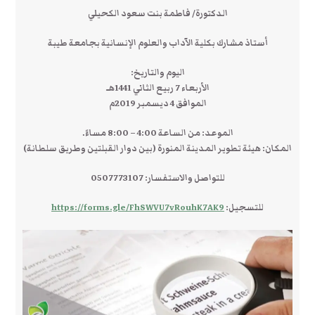
الدكتورة/ فاطمة بنت سعود الكحيلي
أستاذ مشارك بكلية الآداب والعلوم الإنسانية بجامعة طيبة
اليوم والتاريخ:
الأربعاء 7 ربيع الثاني 1441هـ
الموافق 4 ديسمبر 2019م
الموعد: من الساعة 4:00 – 8:00 مساءً.
المكان: هيئة تطوير المدينة المنورة (بين دوار القبلتين وطريق سلطانة)
للتواصل والاستفسار: 0507773107
للتسجيل:
https://forms.gle/FhSWVU7vRouhK7AK9