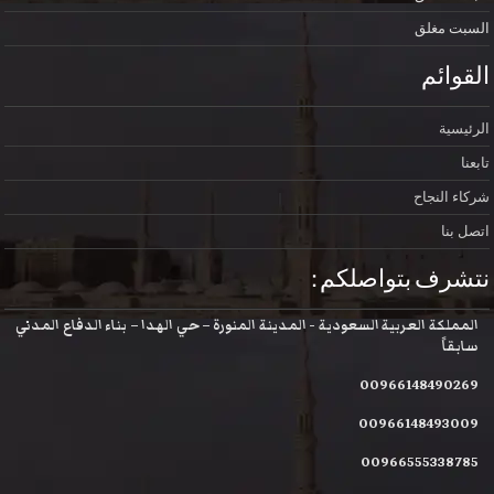
السبت
مغلق
القوائم
الرئيسية
تابعنا
شركاء النجاح
اتصل بنا
نتشرف بتواصلكم :
المملكة العربية السعودية - المدينة المنورة – حي الهدا – بناء الدفاع المدني
سابقاً
00966148490269
00966148493009
00966555338785