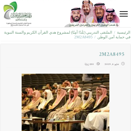
الرئيسية
/
الملتقى التدريبي (بَلَدًا آمِنًا) لمشروع هدي القرآن الكريم والسنة النبوية
في حماية أمن الوطن
/
2M2A8495
2M2A8495
مايو 6, 2019
130 زيارة