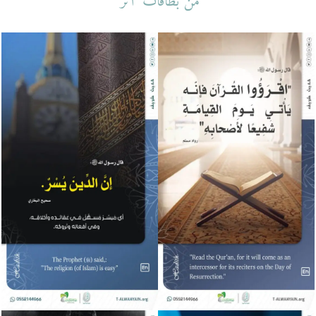
من بطاقات "أثر"