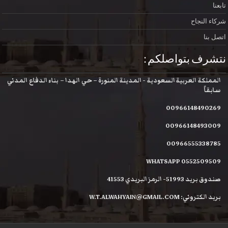
تابعنا
شركاء النجاح
اتصل بنا
نتشرف بتواصلكم :
المملكة العربية السعودية - المدينة المنورة – حي الهدا – بناء الدفاع المدني
سابقاً
00966148490269
00966148493009
00966555338785
WHATSAPP 0552509509
صندوق بريد 51993- الرمز البريدي 41553
بريد الكتروني: W.T.ALWAHYAIN@GMAIL.COM