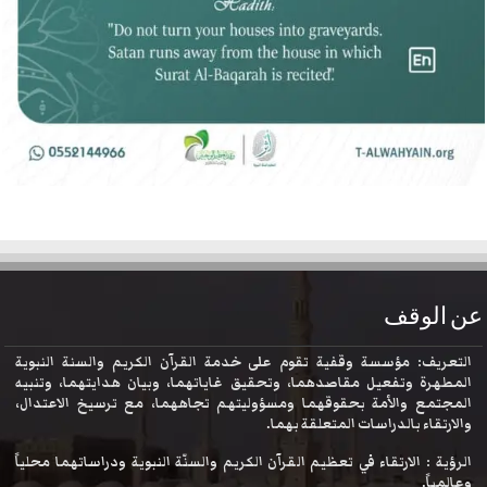
عن الوقف
التعريف: مؤسسة وقفية تقوم على خدمة القرآن الكريم والسنة النبوية
المطهرة وتفعيل مقاصدهما، وتحقيق غاياتهما، وبيان هدايتهما، وتنبيه
المجتمع والأمة بحقوقهما ومسؤوليتهم تجاههما، مع ترسيخ الاعتدال،
والارتقاء بالدراسات المتعلقة بهما.
الرؤية : الارتقاء في تعظيم القرآن الكريم والسنّة النبوية ودراساتهما محلياً
وعالمياً.