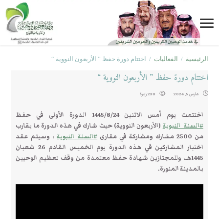
الرئيسية
/
الفعاليات
/
اختتام دورة حفظ ” الأربعون النووية “
اختتام دورة حفظ ” الأربعون النووية “
مارس 5, 2024
238 زيارة
اختتمت يوم أمس الاثنين 1445/8/24 الدورة الأولى في حفظ
#السنة_النبوية
(الأربعون النووية) حيث شارك في هذه الدورة ما يقارب
من 2500 مشارك ومشاركة في مقارى
#السنة_النبوية
، وسيتم عقد
اختبار المشاركين في هذه الدورة يوم الخميس القادم 26 شعبان
1445هـ، وللمجتازين شهادة حفظ معتمدة من وقف تعظيم الوحيين
بالمدينة المنورة.