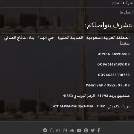
شركاء النجاح
اتصل بنا
نتشرف بتواصلكم :
المملكة العربية السعودية - المدينة المنورة – حي الهدا – بناء الدفاع المدني
سابقاً
00966148490269
00966148493009
00966555338785
WHATSAPP 0552509509
صندوق بريد 51993- الرمز البريدي 41553
بريد الكتروني: W.T.ALWAHYAIN@GMAIL.COM