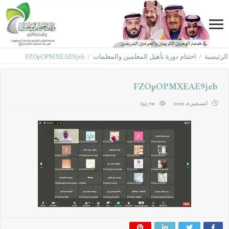
الرئيسية
/
اختتام دورة تأهيل المعلمين والمعلمات
/
FZOpOPMXEAE9jeb
FZOpOPMXEAE9jeb
أغسطس 4, 2022
98 زيارة