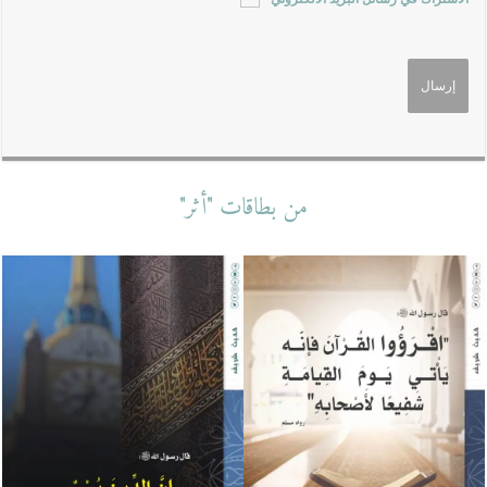
من بطاقات "أثر"