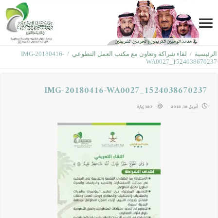
الرئيسية
/
لقاء شراكة وتعاون مع مكتب العمل التطوعي
/
IMG-20180416-
WA0027_1524038670237
IMG-20180416-WA0027_1524038670237
أبريل 18, 2018
187 زيارة