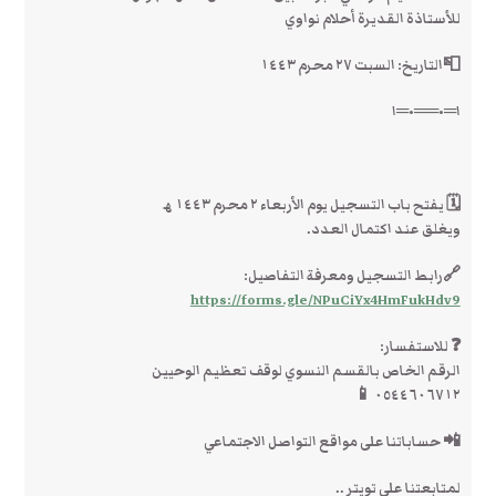
للأستاذة القديرة أحلام نواوي
📮التاريخ: السبت ٢٧ محرم ١٤٤٣
ا═•══•═ا
🗓 يفتح باب التسجيل يوم الأربعاء ٢ محرم ١٤٤٣ ھ
ويغلق عند اكتمال العدد.
🔗رابط التسجيل ومعرفة التفاصيل:
https://forms.gle/NPuCiYx4HmFukHdv9
❓ للاستفسار:
الرقم الخاص بالقسم النسوي لوقف تعظيم الوحيين
٠٥٤٤٦٠٦٧١٢ 📱
📲 حساباتنا على مواقع التواصل الاجتماعي
لمتابعتنا على تويتر ..