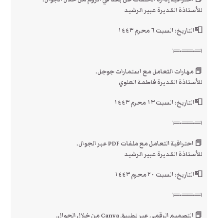
للأستاذة القديرة عبير الرشيد
📮التاريخ: السبت ٦ محرم ١٤٤٣
ا═•══•═ا
📕 مهارات التعامل مع استمارات جوجل.
للأستاذة القديرة فاطمة العلوي
📮التاريخ: السبت ١٣ محرم ١٤٤٣
ا═•══•═ا
📕 احترافية التعامل مع ملفات PDF عبر الجوال.
للأستاذة القديرة عبير الرشيد
📮التاريخ: السبت ٢٠ محرم ١٤٤٣
ا═•══•═ا
📕 التصميم الرقمي عبر تطبيق Canva من خلال الجوال.