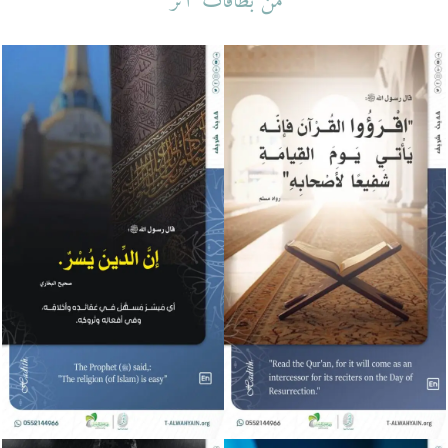
من بطاقات "أثر"