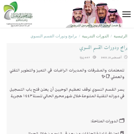
الرئيسية
/
الدورات التدريبية
/
برامج ودورات القسم النسوي
برامج ودورات القسم النسوي
أغسطس 11, 2021
607 زيارة
للمعلمات والمشرفات والمديرات الراغبات في التميز والتطوير التقني
والعملي 📑✨
يسر القسم النسوي لوقف تعظيم الوحيين أن يعلن فتح باب التسجيل
في دوراته التقنية المتنوعة خلال شهر محرم الحالي للسنة ١٤٤٣ هجرية
🗂 الدورات المتاحة:
📕 احترافية إدارة الحلقات عن بعد في الزوم من خلال الجوال.