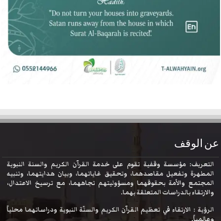
عن الوقف
التعريف: مؤسسة وقفية تقوم على خدمة القرآن الكريم والسنة النبوية
المطهرة وتفعيل مقاصدهما، وتحقيق غاياتهما، وبيان هدايتهما، وتنبيه
المجتمع والأمة بحقوقهما ومسؤوليتهم تجاههما، مع ترسيخ الاعتدال،
والارتقاء بالدراسات المتعلقة بهما.
الرؤية : الارتقاء في تعظيم القرآن الكريم والسنّة النبوية ودراساتهما محلياً
وعالمياً.