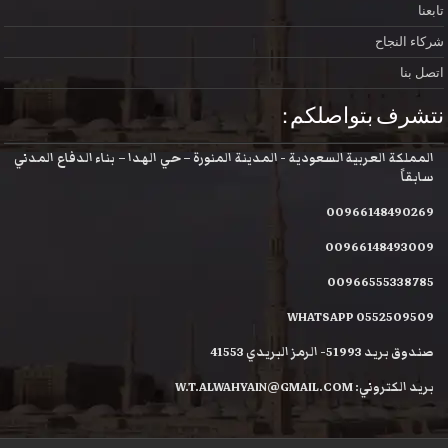
تابعنا
شركاء النجاح
اتصل بنا
نتشرف بتواصلكم :
المملكة العربية السعودية - المدينة المنورة – حي الهدا – بناء الدفاع المدني
سابقاً
00966148490269
00966148493009
00966555338785
WHATSAPP 0552509509
صندوق بريد 51993- الرمز البريدي 41553
بريد الكتروني: W.T.ALWAHYAIN@GMAIL.COM