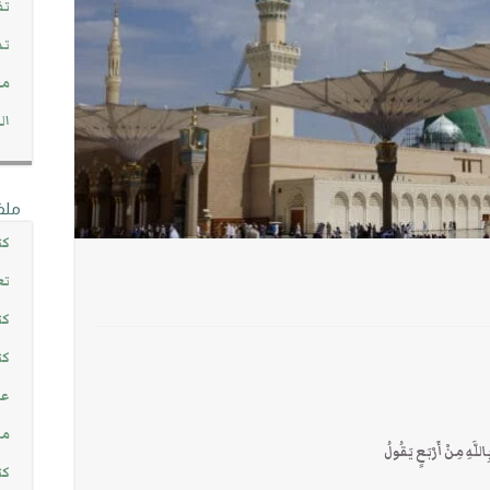
تف
تد
مج
ال
ملف
كت
تع
كت
كت
عن
مش
هِ مِنْ أَرْبَعٍ يَقُولُ
كت