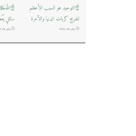
☝التوحيد هو السبب الأعظم
☝اللهﷻ ي
لتفريج كربات الدنيا والآخرة
سائلٍ يُعْ
يناير 18, 2021
يناير 18, 2021