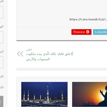
الا
https://
اله
Pinterest
LinkedIn
التالي
الب
☝علق قلبك بالله الّذي بيده ملكوت
السموات والأرض
الا
الا