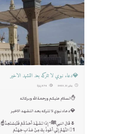
💎دعاء نبوي لا تتركه بعد التشهد الاخير
يناير 11, 2021
574 زيارة
✋السلام عليكم ورحمة الله وبركاته
💎دعاء نبوي لا تتركه بعد التشهد الاخير
🌷قَالَ النبيﷺ” إِذَا تَشَهَّدَ أَحَدُكُمْ فَلْيَسْتَعِذْ☝بِاللَّ
1⃣ اللَّهُمَّ إِنِّي أَعُوذُ بِكَ مِنْ عَذَابِ جَهَنَّمَ