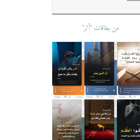
من بطاقات "أثر"