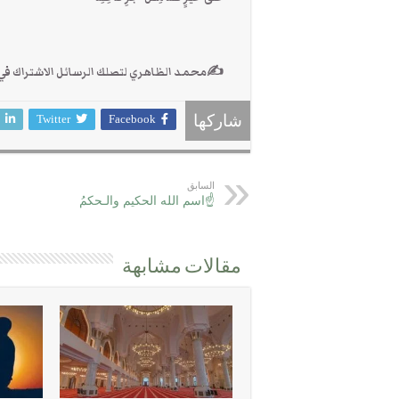
✍محمد الظاهري لتصلك الرسائل الاشتراك في القناة t.me/sunah
Twitter
Facebook
شاركها
السابق
☝اسم الله الحكيم والـحكمُ
مقالات مشابهة