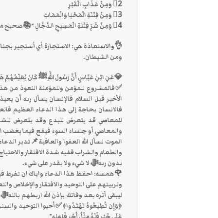
2⃣ وَمِنْ عَذَابِ الْقَبْرِ
3⃣ وَمِنْ فِتْنَةِ الْمَحْيَا وَالْمَمَاتِ
4⃣ وَمِنْ شَرِّ فِتْنَةِ الْمَسِيحِ الدَّجَّالِ “📚صحيح مسلم
👌والاستعاذة هي: الاستجارة أي أستجير بجناب 
ومن الشيطان.
💎عَنِ ابْنِ عَبَّاسٍ أَنَّ رَسُولَ اللَّهِﷺ كَانَ يُعَلِّمُهُمْ
✅فالمشروع للمؤمن وللمؤمنة التعوذ من هذه ا
الأخير قبل السلام فالإنسان يسأل ربه أن يعيذ
فالانسان بحاجة إلى هذا الدعاء العظيم فال
للمعاصي قد يتعرض للبدع وقد يتعرض للشرك ب
والمعاصي أو جلساء السوء فيقع فيما يغضب الل
الموت نسأل الله العفوا والعافية📌تدبر الد
والطعام والشراب ففيه شدة الافتقار والاحتياج 
بدون ربهﷻ لا شيء ولا يقدر على شيء.
🌹همسه: احفظ هذا الدعاء واياك ان تفرط فيه ا
وتربيتهم على التوحيد والافتقار والإخلاص والت
ليبقى أثره بعد وفاتك بإذن الله اربطهم باللهﷻ 
﴿وَإِن تُطِيعُوهُ تَهْتَدُوا﴾✅أحيوا التوحيد وال
عَلَى خَيْرٍ فَلَهُ مِثْلُ أَجْرِ فَاعِلِه”