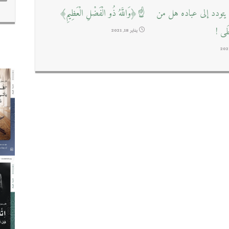
تودد إلى عباده هل من
☝﴿وَاللَّهُ ذُو الْفَضْلِ الْعَظِيمِ﴾
طَى !
يناير 18, 2021