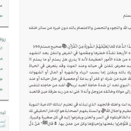
عن
حصاد 45
الله واللجوء والتحصن والاعتصام بالله دون غيره من سائر خلقه
روا
 هَذَا الدُّعَاءَ كَمَا يُعَلِّمُهُمُ السُّورَةَ مِنَ الْقُرْآنِ.📚صحيح مسلم590
ال
لأربعة لشدَّة خطرها وعِظَمها في الفرض والنفل بعد التشهد
مو
ه من هذه الأمور العظيمة لأنه لا يدري هل يسلم أو ما يسلم ؟!
عبد معرض للفتن في حياته وعند الموت وقد يتعرض في الحياة
مت
الله ويفتن إما بسبب الرياء والشهره أو المال أو الشهوات
ه عليه من شرك او كفر أو بدعة أو معصية في حال حياته أو عند
جم
عاء النبوي تجد ان شدة حاجة العبد لربهﷻ اشد من حاجته للنفس
جم
إلى مولاه وخالقه عزوجل وأنه لا غنى له عن ربه طرفة عين فالعبد
نت واهلك فالجهد الذي تبذله في تعليم ابنائك الادعية النبوية
عظيم واجلال اللهﷻ والسنة بفهم الصحابة هو الإدخار الحقيقي لك
ليص
دائمًا فيتقوه في السر والعلن ويفزعوا إليه في كل صغيرة وكبيرة.
ليصل
سنن فتُؤجَرُوا بفعلها وإحياؤها وكل من عمل بها.🌷قالﷺ” مَنْ دَلَّ
الحق