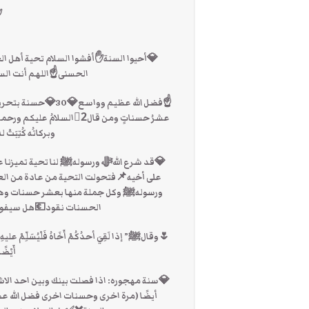
✋
💎أحيوا السنة✋أفشوا السلام تحية أهل الجنة ﴿تَح
الحسنى☝اللهم أنت السلام
وبركاتُه كُتِبَتْ
💎قد شرع اللهﷻ ورسولهﷺ لنا تحية تميزنا عن
على أخيه📌فتحولت التحية من عادة من العادا
ورسولهﷺ وكل جملة منها بعشر حسنات وهي ثل
الحسنات نقود💶هل سيفوتها
🌷وقالﷺ” إذا لَقِيَ أحدُكُمْ أَخَاهُ فَلْيُسَلِّمْ عليهِ فإن
أَيْض
💎سنة مهجوره: اذا فصلت بينك وبين احد الاشخا
أيضًا (مرة اخرى وحسنات اخرى فضل الله ع