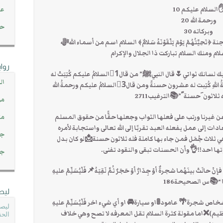
السلام عليكم 10
عن
ورحمة الله 20
حصاد 45
وبركاته 30
ِيَّتُهُمْ يَوْمَ يَلْقَوْنَهُ سَلامٌ﴾ السلام اسم من أسماء اللهﷻ
 ومنك السلام تباركت ذا الجلال والإكرام
روا
☝فضل الله عظيم وواسع💎30💎حسنة بتحريك لسانك ثواني🌷قال النبيﷺ” من قال1⃣السلامُ عليكم كُتِبَتْ له
ال
عشرُ حسناتٍ ومن قال2⃣السلامُ عليكم ورحمةُ اللهِ كُتِبت له عشرون حسنةً ومن قال3⃣السلامُ عليكم ورحمةُ الله
 له ثلاثون َحسنة ً”📚الترغيب2711
مو
 غيرنا ورتب على فعلها الثواب وجعلها حقًّا من حقوق المسلم
مت
ت إلى عمل يفعله العبد تقربًا إلى الله تعالى واستجابة لأمره
جم
اث جُمَل فمن جاء بها كاملة فله ثلاثون حسنة📩لو كان بدل
 احد!!👌وأن الحسنات تبقى والنقود تفنى.
جم
ْ حالَتْ بينَهُما شجرةٌ أوْ جِدَارٌ أوْ حَجَرٌ ثُمَّ لَقِيَهُ📌فَلْيُسَلِّمْ عليهِ
ًا “📚س الصحيحة186
ليص
ص شجرة🌴 عامود🚦او سيارة🚘 او أي شيء اخر فَلْيُسَلِّمْ عليهِ
ليصل
ظيم)❌اما مقولة كثرة السلام تقل المعرفه لا تصح وهي خلاف
الحق