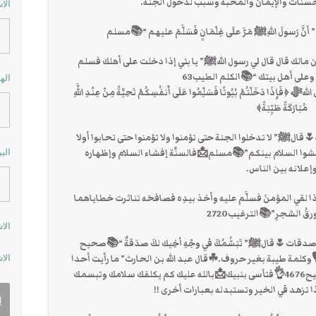
السنة❌✅بل السلام يزيد الحسنات والإيمان 
اثي
💎ومن سنتهﷺ يُسلم على الصبيان☘عن أنس” أنَّ رَسولَ الله
💎السلام بركة لك ولأهل بيتك🏡☘عن أنس بن مالك قال قال لي 
يكن📌بركة عليك وعلى أهل بيتك 
مول
🏡وحتى ان لم يوجد احد في البيت فسلم☝قال اللهﷻ ﴿فَإِذَا دَخَلْتُمْ بُيُوتًا فَس
مُبَارَكَةً طَيِّبَةً﴾
💎السلام سبب لدخول الجنة بعد رحمة اللهﷻ🌷قالﷺ” لا تدخلوا ا
أدلكم على شيء إذا فعلتموه📌تحاببتم؟ أفشوا السلام بينكم
وني
وإعلانه بين الناس
💎فضل المصافحة🤝🌷قالﷺ” إنَّ المؤمنَ إذا لقي المؤمنَ فسلّ
كما يتناثرُ ورقُ الشجرِ”
 أب
💎السلام وانت تبتسم فتزداد مع الحسنات صدقات🌷قالﷺ” تَبَس
الجامع2908🔍‏فالإبتسامة صدقة بغير💵مال🎙وكلمة طيبة بغير حروف.☘قا
وني
أكثر تبسّما من رسول اللهﷺ “📚مشكاةالمصابيح4676👌فتأسى بنبيك📩بالله عليك كم يكلفك سلامك وتبسمك
لأهلك واخيك و…💬فلماذا تزهد في الخير و