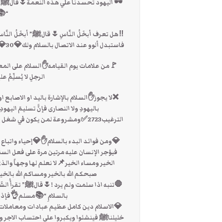
🕶 اليهود تحسدنا علي هذه النعمة🌷قالﷺ” ما ح
“📚
فاستبدل ألوو عند الاتصال بالسلام ولك💎30💎حسنة تنفعك وتبقى لك.
🚩من علامات يوم القيامه✋السلام على المعارف
الرجلِ لا يُسلِّمُ 
❌لا يجوز✋السلام بالإشارة باليد او الاصابع 
باليهودِ ولا النصارى فإنَّ تسليمَ اليهودِ 
الترغيب2723✅ومشروعة لمن يكون في 
ا
💎ومن فوائد البدء بالسلام✋💎إحياء واتباع
فيؤجر الإنسان عليه مرتين مرة على فعل السنة
الخير ومساء الخير📌ﻻ نعلم لها وجهاً والذي
صبحكم الله بالخير ومساكم الله بالخ
🛑تنبه اذا سلمت ولم يرد !🌷قالﷺ” تقرأُ السّ
بالسلامِ “📚مسلم👌فإذا ل
💎الاسلام دين كامل عظيم عبادات ومعاملات فتع
خليلناﷺ فينشئوا ويكبروا على احتساب الاجر و