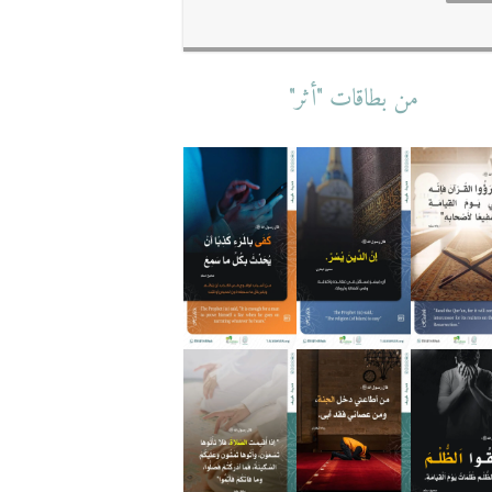
من بطاقات "أثر"