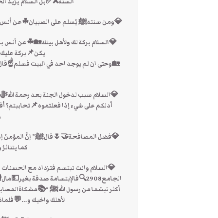
والمحبه وسبب لدخول الجنة.
ِﷺ مَرَّ علَى غِلْمَانٍ فَسَلَّمَ عليهم “📚مسلم
رسول اللهﷺ” يا بني إذا دخلت على أهلك فسلم
“📚الكلم الطيب63
َلِّمُوا عَلَى أَنفُسِكُمْ تَحِيَّةً مِنْ عِنْدِ اللَّهِ
لجنة حتى تؤمنوا ولا تؤمنوا حتى تحابوا أولا
”📚مسلم📩فالسنَّة إفشاء السلام وإظهاره
.
َم عليه وأخذ بيدِه فصافحَه تناثرت خطاياهما
الترغيب2720
ُّمُكَ في وجْهِ أخِيك لكَ صدَقةٌ “📚صحيح
ل عبد الله بن الحارث” ما رأيت أحدا
تستبدله بعبارات أخرى !!