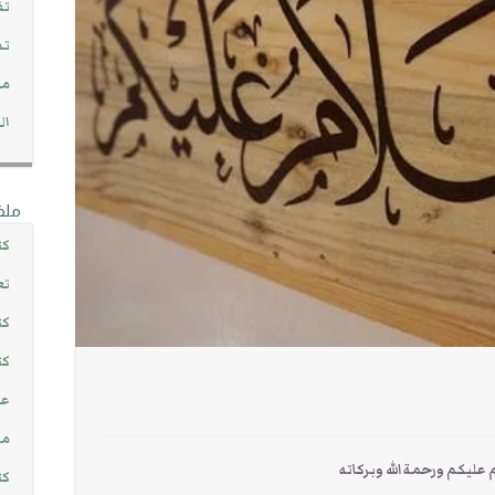
تف
تد
مج
ال
ملف
كت
تع
كت
كت
عن
مش
عليكم ورحمة الله وبركاته
كت