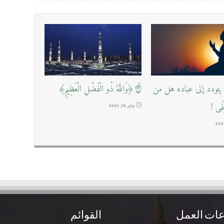
تودد إلى عباده هل من
☝﴿وَاللَّهُ ذُو الْفَضْلِ الْعَظِيمِ﴾
طَى !
يناير 18, 2021
ات العمل
القوائم