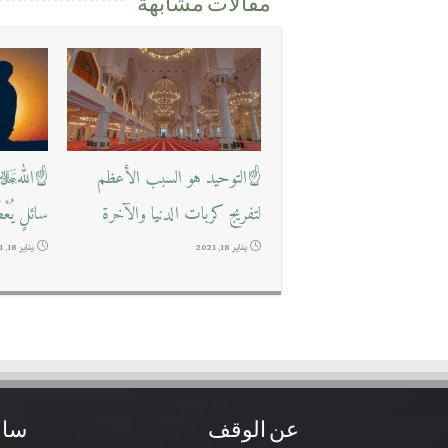
مقالات مشابهة
☝التوحيد هو السبب الأعظم
☝اللهﷻ ي
لتفريج كربات الدنيا والآخرة
سائلٍ يُعْ
يناير 18, 2021
يناير 18, 2021
عن الوقف
ساع