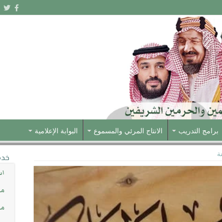
برامج التدريب
الانتاج المرئي والمسموع
البوابة الإعلامية
ة
خدم
اس
مش
مس