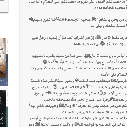
سدتْكُم اليهودُ على شيءٍ ما حسدَتْكُم على السلامِ والتأمينِ
صحيح الجامع5613
‼هل تعرف أبخَلُ النَّاسِ🌷قالﷺ” أبخَلُ النَّاسِ من بخِلَ بالسَّلامِ “📚صحيح الجامع1044🔍فلا تكون منهم📲
 فقط🌷قالﷺ« إنَّ من أشراطِ الساعةِ أن يُسلِّمَ الرجلُ على
عليهِ إلا للمعرفةِ»📚س الصحيحة648
او الرأس دون تلفظ🌷قالﷺ« ليس منا من تشبَّه بغيرنا لاتشبّهوا
الإشارةُ بالأصابعِ وإنَّ تسليمَ النَّصارى الإشارةُ بالأَكُف”📚
شغل يمنعه من التلفّظ بجواب السلام كالمصلي والبعيد والأخرس وكذا
لسلام على الأصم.
 الرسولﷺ فيتعلمها منك ابنائك💎وتكون سببًا لنشر هذه السنة
 ومرة على إحياء السنة.🌴قال العلامه ابن باز👌التحية بصباح
 ينبغي أن يُقال✋السلام عليكم ورحمة الله وبركاته📢ثم يقول
ير بعدها📩وفرق بين صباح الخير والله يصبحكم بالخير.
َلامَ على من عرفتَ ومن لم تعرفْ”🌷وقالﷺ وخيرُهما الذي يبدأُ
م يرد باء بالإثم وأنت بالخيريه والحسنات.
بد الله بالاثنين. فاربطوا تصرفات ابنائكم بالسنة واتباع أوامر
الثواب في افعالهم واقوالهم للهﷻ والاقتداء بسيد الخلقﷺ وهو