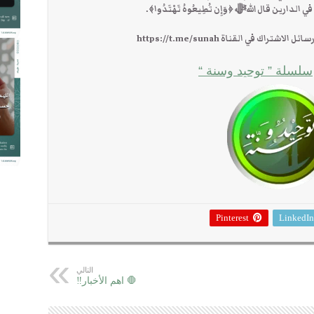
لدارين قال اللهﷻ ﴿وَإِن تُطِيعُوهُ تَهْتَدُوا﴾.
ك في القناة https://t.me/sunah
سلسلة ” توحيد وسنة “
Pinterest
LinkedIn
التالي
🛑 اهم الأخبار‼