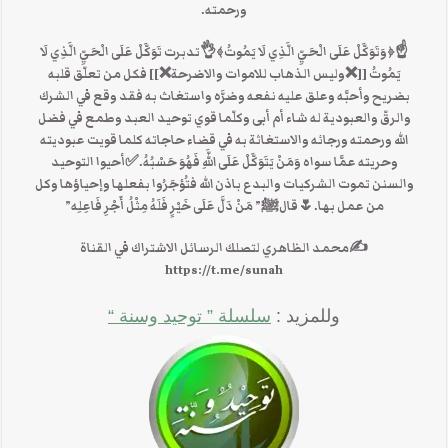
ورحمته.
☝﴿وَتَوَكَّلْ عَلَى الْحَيِّ الَّذِي لَا يَمُوتُ﴾👌تدبرت تَوَكَّلْ عَلَى الْحَيِّ الَّذِي لَا
يَمُوتُ [[❌وليس الذهاب للاموات والاضرحة❌]] فكل من تعلّق قلبه
بضريح وأحبَّه وعلق عليه نفعه وضرَّه واستغاث به فقد وقع في الشرك
والرقّ والعبودية له شاء أم أبى وكلّما قوي توحيد العبد وطمع في فضل
الله ورحمته ورجائه والاستغاثة به في قضاء حاجاته كلما قويت عبوديته
وحريته عمَّا سواه وَمَنْ يَتَوَكَّلْ عَلَى اللَّهِ فَهُوَ حَسْبُهُ.✅أحيوا التوحيد
والسنن تموت الشركيات والبدع باذن الله فتُؤجَرُوا بفعلها وإحياؤها وكل
من عمل بها.🌷قالﷺ” مَنْ دَلَّ عَلَى خَيْرٍ فَلَهُ مِثْلُ أَجْرِ فَاعِلِه”
✍محمد الظاهري لتصلك الرسائل الاشتراك في القناة
https://t.me/sunah
وللمزيد :
سلسلة ” توحيد وسنة “