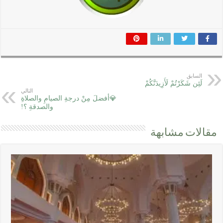
السابق
لَئِن شَكَرْتُمْ لَأَزِيدَنَّكُمْ
التالي
💎أفضلَ مِنْ درجةِ الصيامِ والصلاةِ
والصدقةِ ؟!
مقالات مشابهة