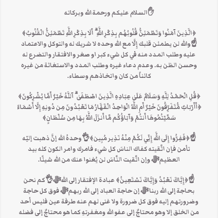
✋السلام عليكم ورحمة الله وبركاته
﴿الَّذِينَ آمَنُوا وَتَطْمَئِنُّ قُلُوبُهُم بِذِكْرِ اللَّهِ ۗ أَلَا بِذِكْرِ اللَّهِ تَطْمَئِنُّ الْقُلُوبُ﴾
☝والله لن يطمئن قلبك إِلَّا مع الله وحده لا شريك له والتوكل والاعتماد
عليه وطلب المدد منه في كل شيء كبر او صغر والافتقار والتضرع له
وحسن الظن به. وعدم دعاء غيره وطلب المدد والاستغاثة من غيره
كائناً من كان واتخاذهم وسطاء.
﴿قُلِ الْحَمْدُ لِلَّهِ وَسَلَامٌ عَلَىٰ عِبَادِهِ الَّذِينَ اصْطَفَىٰ ۗ آللَّهُ خَيْرٌ أَمَّا يُشْرِكُونَ﴾
﴿أَأَرْبَابٌ مُّتَفَرِّقُونَ خَيْرٌ أَمِ اللَّهُ الْوَاحِدُ الْقَهَّارُ مَا تَعْبُدُونَ مِن دُونِهِ إِلَّا أَسْمَاءً
سَمَّيْتُمُوهَا أَنتُمْ وَآبَاؤُكُم مَّا أَنزَلَ اللَّهُ بِهَا مِن سُلْطَانٍ﴾
☝﴿فَفِرُّوا إِلَى اللَّه إِنِّي لَكُمْ مِنْهُ نَذِير مُبِين﴾👌وحدهُ الله إنَّ ذهبت إليّه
تأمن فإن اتَّقيته كفاك الناسَ كل شيء فامرك وامر الكون كله بيد
العظيمﷻ وإن اتَّقيت النَّاسَ لن يُغنوا عنك من الله شيئًا.
☝﴿إِيَّاكَ نَعْبُدُ وَإِيَّاكَ نَسْتَعِينُ﴾ عبادة الإفتقار إلى اللهﷻ👌كم نحن
بحاجة إلى الله ربنا ﷻ إن حاجة العباد إلى الله ربهمﷻ فوق كل حاجة
وضرورتهم إليه فوق كل ضرورة ولا غنى لهم عنه طرفة عين فليس أحد
من الخلق إلا وهو محتاجٌ إلى عفو الله ومغفرتهِ كما هو محتاجٌ إلى فضله