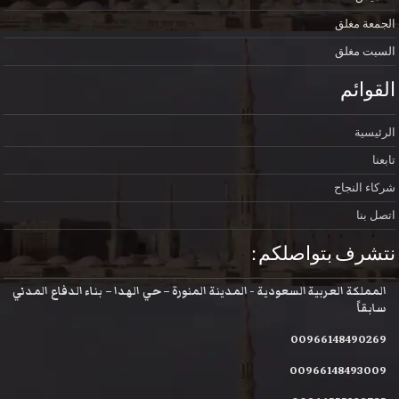
الجمعة
مغلق
السبت
مغلق
القوائم
الرئيسية
تابعنا
شركاء النجاح
اتصل بنا
نتشرف بتواصلكم :
المملكة العربية السعودية - المدينة المنورة – حي الهدا – بناء الدفاع المدني
سابقاً
00966148490269
00966148493009