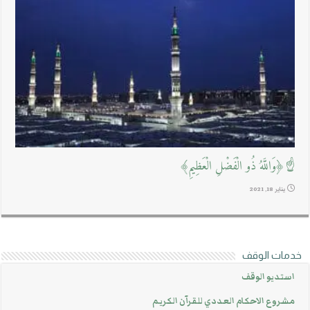
☝﴿وَاللَّهُ ذُو الْفَضْلِ الْعَظِيمِ﴾
يناير 18, 2021
خدمات الوقف
استديو الوقف
مشروع الاحكام العددي للقرآن الكريم