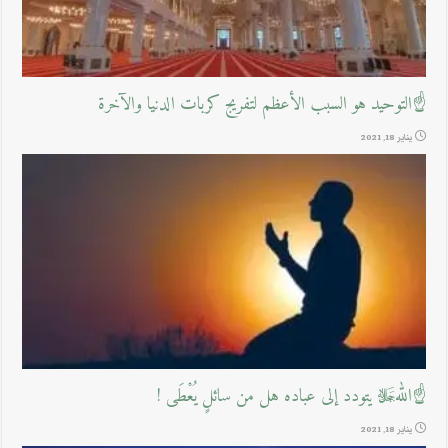
☝التوحيد هو السبب الأعظم لتفريج كربات الدنيا والآخرة
يناير 18, 2021
☝اللهﷻ يتودد إلى عباده هل من سائلٍ يُعْطَى !
يناير 18, 2021