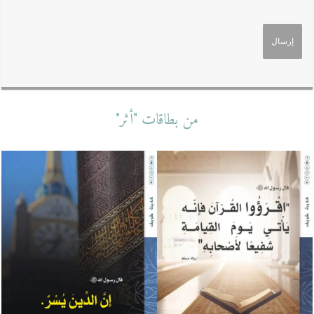
من بطاقات "أثر"