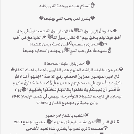
✋السلام عليكم ورحمة الله وبركاته
💎بشرى لمن يحب النبي ويتبعه💎
🍀جاء رجلٌ إلى رسولِ اللهِﷺ فقال: يا رسولَ اللهِ كيف تقولُ في رجل
أحَبَّ قومًا ولم يَلحَقْ بهم؟🌷فقال رسولُ اللهﷺ:📌المَرءُ معَ مَن أحَب
َّ”📚البخاري ومسلم🔍فمن تحبُّ وبمن تتشبه !!
☝نشهد الله علي حب النبيِّﷺ وزوجاته واصحابه جميعاً
🛑احذر ينزل عليك السخط !!
💎امر من الخليفه الراشد الملهم عمر الفاروق باجتناب اعياد الكفار☘
قال امير المؤمنين عمرُ بنُ الخطابِ رضيَ اللهُ عنهُ ” اجْتَنِبُوا أَعْدَاءَ اللهِ
الْيَهُودَ وَالنَّصَارَى فِي عِيدِهِمْ يَوْمَ جَمْعِهِمْ فَإِنَّ📌السَّخَطُ يَنْزِلُ عَلَيْهِمْ
فَأَخْشَى أَنْ يُصِيبَكُمْ وَلَا تَعْلَمُوا بِطَانَتَهُمْ فَتَخَلَّقُوا بِخُلُقِهِمْ “📚رواه
البخاري في تاريخه الكبير1804وأخرجه البيهقي في شعب الإيمان8940
وابن تيمية في مجموع الفتاوى25/325
❌التشبه بالكفار امر خطير
🌷قال النبيﷺ” من تشبه بقوم فهو منهم”📚صحيح الجامع2831
🌹همسه: لا نرى نصرانيآ يشتري شاة لعيد الأضحى