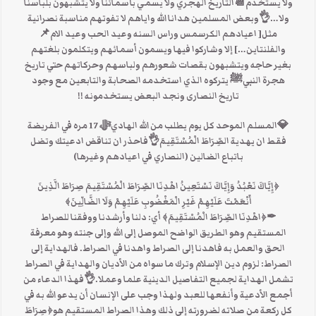
ولا يستخدم📆التاريخ الهجري ولا يسمي بأسمائنا ولا يتشبهون بلباسنا
ولا…👌وبعض المسلمين هدانا الله واياهم لا تفوتهم مناسبة نصرانية
مثل[ اعيادهم الكرسمس وراس السنه وعيد الحب وعيد الام📌
والفلنتاين…] إلا وشاركوا فيها ويسمون أسمائهم ويتكلمون بلغتهم
بغير حاجه ويتشبهون بقصات شعورهم ولباسهم وحركاتهم حتي تاريخ
هجرة النبيﷺ يتركوه الذي استخدمه الصحابة والتابعين مع وجود
تاريخ النصارى ونجد البعض يستخدمونه !!
💎المسلم الموحد كل يوم يطلب من الله الهاديﷻ 17 مره في الفريضة
فقط ان يهدية الصِّرَاطَ الْمُسْتَقِيمَ👌فاحذر ان تناقض ادعيتك وتضل
باتباع الضالين (النصاري في اعيادهم وغيرها)
﴿إِيَّاكَ نَعْبُدُ وَإِيَّاكَ نَسْتَعِينُ اهْدِنَا الصِّرَاطَ الْمُسْتَقِيمَ صِرَاطَ الَّذِينَ
أَنْعَمْتَ عَلَيْهِمْ غَيْرِ الْمَغْضُوبِ عَلَيْهِمْ وَلَا الضَّالِّينَ﴾
✒﴿اهْدِنَا الصِّرَاطَ الْمُسْتَقِيمَ﴾ أي: دلنا وأرشدنا ووفقنا للصراط
المستقيم وهو الطريق الواضح الموصل إلى الله وإلى جنته وهو معرفة
الحق والعمل به فاهدنا إلى الصراط واهدنا في الصراط. فالهداية إلى
الصراط: لزوم دين الإسلام وترك ما سواه من الأديان والهداية في الصراط
تشمل الهداية لجميع التفاصيل الدينية علما وعملا.👌فهذا الدعاء من
أجمع الأدعية وأنفعها للعبد ولهذا وجب على الإنسان أن يدعو الله به في
كل ركعة من صلاته لضرورته إلى ذلك وهذا الصراط المستقيم هو﴿صِرَاطَ