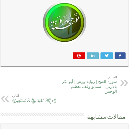
السابق
سورة الفتح | رواية ورش | أبو بكر
بالاربي | استديو وقف تعظيم
الوحيين
التالي
☝﴿إِيَّاكَ نَعْبُدُ وَإِيَّاكَ نَسْتَعِينُ﴾
مقالات مشابهة