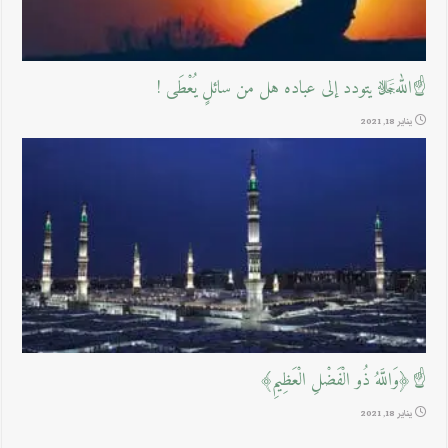
☝اللهﷻ يتودد إلى عباده هل من سائلٍ يُعْطَى !
يناير 18, 2021
☝﴿وَاللَّهُ ذُو الْفَضْلِ الْعَظِيمِ﴾
يناير 18, 2021