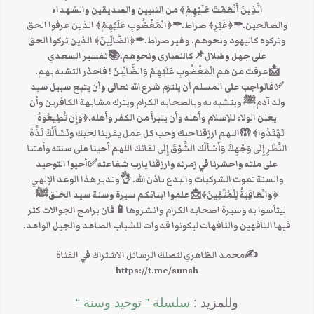
الَّذِينَ أَنْعَمْتَ عَلَيْهِمْ﴾ من النبيين والصديقين والشهداء
والصالحين.✒﴿غَيْرِ﴾ صراط.✒﴿الْمَغْضُوبِ عَلَيْهِمْ﴾ الذين عرفوا الحق
وتركوه كاليهود ونحوهم. وغير صراط.✒﴿الضَّالِّينَ﴾ الذين تركوا الحق
على جهل وضلال📌كالنصارى ونحوهم.📚تفسير السعدي
📩عرفت من هم الْمَغْضُوبِ عَلَيْهِمْ وَالضَّالِّينَ ! فاحذر التشبه بهم.
✅فالواجب على المسلم أن يلتزم شرع الله تعالى وأن يتبع سبيل سيد
ولد آدمﷺ ويتشبه به وبالصحابه الكرام ويترك مشابهة الكافرين وأن
يعلن الولاء للإسلام وأهله وأن يتبرأ من الكفر وأهله.﴿وَإِن تُطِيعُوهُ
تَهْتَدُوا﴾ 🤲اللهم ارزقنا حبك وحب كل عمل يقربنا لحبك ونَسْأَلُكَ لَذَّةَ
النَّظَرِ إِلَى وَجْهِكَ وَأَسْأَلُك الشَّوْقَ إِلَى لقائك اللهم أحينا على سنته وأمتنا
على ملته واحشرنا في زمرته وارزقنا يارب شفاعته✅أحيوا التوحيد
والسنة تموت الشركيات والبدع باذن الله. 👌وتدبر هذا الوعد الإلهي
﴿وَالْعَاقِبَةُ لِلْمُتَّقِينَ﴾📩علموا ابنائكم سيرة وسنة سيد الخلقﷺ
ليتأسوا به وسيرة اصحابه الكرام وانشروها📱فان برامج الجوالات كثر
فيها التافهين والتافهات ليكونوا قدوات للشباب الصاعد والجيل الواعد.
✍محمد الظاهري لتصلك الرسائل الاشتراك في القناة
https://t.me/sunah
وللمزيد :
سلسلة ” توحيد وسنة “