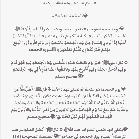
السلام عليكم ورحمة الله وبركاته
💎الْجُمُعَة سَيِّدُ الأَيَّام
💎يوم الجمعة هو خير الأيام وسيدها ويكفيه شرفاً وفخراً أن اللهﷻ
اختصه بالذكر والثناء في كتابه الكريم فقال عز من قائل ﴿يَا أَيُّهَا الَّذِينَ
آمَنُوا إِذَا نُودِيَ لِلصَّلَاةِ مِنْ يَوْمِ الْجُمُعَةِ فَاسْعَوْا إِلَى ذِكْرِ اللَّهِ وَذَرُوا الْبَيْعَ
ذَلِكُمْ خَيْرٌ لَكُمْ إِنْ كُنْتُمْ تَعْلَمُونَ﴾📗سورة الجمعة
🌷قال النبيﷺ” خَيْرُ يَوْمٍ طَلَعَتْ عَلَيْهِ الشَّمْسُ يَوْمُ الْجُمُعَةِ فِيهِ خُلِقَ آدَمُ
وَفِيهِ أُدْخِلَ الْجَنَّةَ وَفِيهِ أُخْرِجَ مِنْهَا وَلاَ تَقُومُ السَّاعَةُ إِلاَّ فِي يَوْمِ الْجُمُعَةِ
“📚صحيح مسلم
💎يوم الجمعة هو منحة الله تعالى لهذه الأمة🌷قالﷺ” أَضَلَّ اللَّهُ عَنِ
الْجُمُعَةِ مَنْ كَانَ قَبْلَنَا فَكَانَ لِلْيَهُودِ يَوْمُ السَّبْتِ وَكَانَ لِلنَّصَارَى يَوْمُ الأَحَدِ
فَجَاءَ اللَّهُ بِنَا فَهَدَانَا اللَّهُ لِيَوْمِ الْجُمُعَةِ فَجَعَلَ الْجُمُعَةَ وَالسَّبْتَ والأَحَدَ
وَكَذَلِكَ هُمْ تَبَعٌ لَنَا يَوْمَ الْقِيَامَةِ نَحْنُ الآخِرُونَ مِنْ أَهْلِ الدُّنْيَا وَالأَوَّلُونَ يَوْمَ
الْقِيَامَةِ الْمَقْضِيُّ لَهُمْ قَبْلَ الْخَلاَئِقِ”📚صحيح مسلم
💎يكفي انها افضل الصلوات عند اللهﷻ🌷قالﷺ” أفضل الصلوات ِعند
اللهِ صلاة ُالصبح ِيومَ الجمعةِ في جماعةٍ “📚السلسلة الصحيحة1566