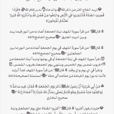
💎تريد الفلاح اكثر من ذكر اللهﷻ والدعاء👌تدبر كلام اللهﷻ ﴿فَإِذَا
قُضِيَتِ الصَّلَاةُ فَانْتَشِرُوا فِي الْأَرْضِ وَابْتَغُوا مِنْ فَضْلِ اللَّهِ وَاذْكُرُوا اللَّهَ كَثِيرًا
لَعَلَّكُمْ تُفْلِحُونَ﴾
🌷قالﷺ” من قرأ سورة الكهف ليلة الجمعة أضاء له من النور فيما بينه
وبين البيت العتيق “📚صحيح الجامع6471
🌷قالﷺ” من قرأ سورةَ الكهفِ في يومِ الجمعةِ أضاءله من النورِ ما بين
الجمُعتَينِ “📚صحيح الجامع6470
⏰تقرأ سورة الكهف في ليلة الجمعة أو في يومها وتبدأ ليلة الجمعة من
⛅غروب شمس يوم الخميس وينتهي يوم الجمعة بغروب الشمس.⏰
وتقرأ في اي يوم واي وقت🌷قالﷺ” من قرأ سورة الكهف كمآ أنزلت
كآنت له نورا يوم القيامة من مقامه آلى مكة “📚السلسلة الصحيحة2651
☘عَنْ أَبِي هُرَيْرَةَ أَنَّ رَسُولَ اللهِﷺَ ذَكَرَ يَوْمَ الْجُمُعَةِ🌷فَقَالَ: فِيهِ سَاعَةٌ لاَ
يُوَافِقُهَا عَبْدٌ مُسْلِمٌ وَهُوَ قَائِمٌ يُصَلِّي يَسْأَلُ اللهَ شَيْئًا إِلاَّ أَعْطَاهُ إِيَّاهُ “📚
صحيح البخاري
💎خليلنا يقول أكثِروا🌷قالﷺ” أكثِروا الصَّلاة عليَّ يومَ الجمُعةِ ِوليلة