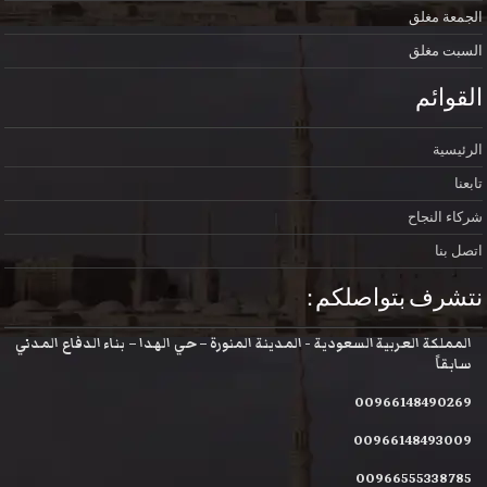
الجمعة
مغلق
السبت
مغلق
القوائم
الرئيسية
تابعنا
شركاء النجاح
اتصل بنا
نتشرف بتواصلكم :
المملكة العربية السعودية - المدينة المنورة – حي الهدا – بناء الدفاع المدني
سابقاً
00966148490269
00966148493009
00966555338785