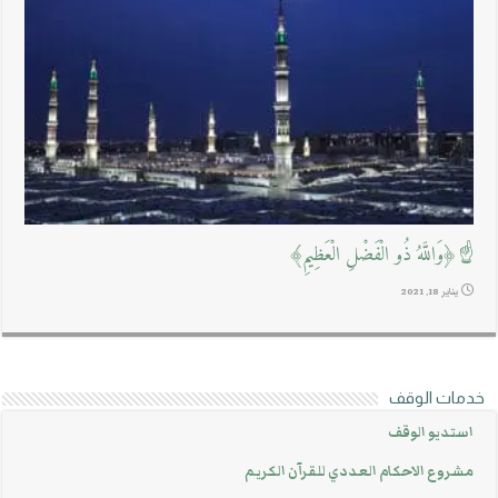
☝﴿وَاللَّهُ ذُو الْفَضْلِ الْعَظِيمِ﴾
يناير 18, 2021
خدمات الوقف
استديو الوقف
مشروع الاحكام العددي للقرآن الكريم