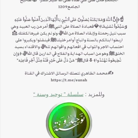
الجمُعةِ فمَن صلَّى علي صلاةً صلَّى اللهُ عليه ِعَشرًا “📚صحيح
الجامع1209
☝﴿ﺇِﻥَّ ﺍﻟﻠَّﻪَ ﻭَﻣَﻼ‌ﺋِﻜَﺘَﻪُ ﻳُﺼَﻠُّﻮﻥَ ﻋَﻠَﻰ ﺍﻟﻨَّﺒِﻲِّ ﻳَﺎ ﺃَﻳُّﻬَﺎ ﺍﻟَّﺬِﻳﻦَ ﺁﻣَﻨُﻮﺍ ﺻَﻠُّﻮﺍ ﻋَﻠَﻴْﻪِ
ﻭَﺳَﻠِّﻤُﻮﺍ ﺗَﺴْﻠِﻴﻤًﺎ﴾💎فعبادة الصلاة على النبيﷺ أمر من رب العبيد وهي
سبب لنيل رحمتة ولإبقاء الصلاة من اللهﷻ ولو لم يكن غيرها لكفتك.📩
اربطوا ابنائكم بالسنة واتباع أوامر خليلناﷺ فينشئوا ويكبروا على
احتساب الاجر والثواب في افعالهم واقوالهم للهﷻ والاقتداء بسيد
الخلقﷺ وهو من اسباب الهداية والفلاح في الدارين قال اللهﷻ ﴿وَإِن
تُطِيعُوهُ تَهْتَدُوا﴾🌷قالﷺ” مَنْ دَلَّ عَلَى خَيْرٍ فَلَهُ مِثْلُ أَجْرِ فَاعِلِه”
✍محمد الظاهري لتصلك الرسائل الاشتراك في القناة
https://t.me/sunah
وللمزيد :
سلسلة ” توحيد وسنة “