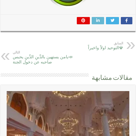
السابق
💎التوحيد اولاً واخيراً
التالي
📣يامن يستهين بالدِّينِ الدِّينِ يحبس
صاحبه عن دخول الجنة
مقالات مشابهة