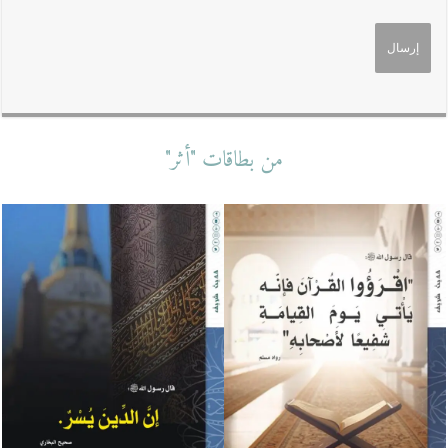
من بطاقات "أثر"