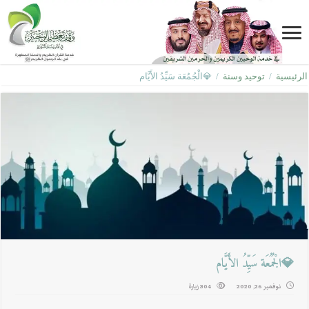
الرئيسية
/
توحيد وسنة
/
💎الْجُمُعَة سَيِّدُ الأَيَّام
💎الْجُمُعَة سَيِّدُ الأَيَّام
نوفمبر 26, 2020
304 زيارة