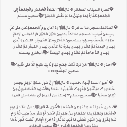
💎كفارة السيئات الصغائر🌷قالﷺ” الصَّلاةُ الْخَمْسُ وَالْجُمْعَةُ إِلَى
الْجُمْعَةِ كَفَّارَةٌ لِمَا بَيْنَهُنَّ مَا لَمْ تُغْشَ الْكَبَائِرُ”📚صحيح مسلم
💎الملائكة تسجل فلا تتاخر🌷قالﷺ” إذا كان يوم ُالجمعةِ كان على كلِّ
بابٍ من أبوابِ المسجدِ ملائكةٌ يكتبون الأوَّلَ فالأوَّلَ فإذا جلس الإمامُ
طوَوْا الصُّحفَ وجاؤوا يستمعون الذِّكرَ ومثلُ المُهجِّرِ [التبكير] الَّذي
يُهدي البدنةَ ثمَّ كالَّذي يُهدي بقرةً ثمَّ كالَّذي يُهدي الكبشَ ثمَّ كالَّذي
يُهدي الدَّجاجةَ ثمَّ كالَّذي يُهدي البيْضةََ “📚البخاري ومسلم
💎احذر🌷قالﷺ” مَنْ تَرَكَ ثَلَاثَ جُمَعٍ تَهَاوُنًا بِهَا طَبَعَ اللَّهُ عَلَى قَلْبِهِ”📚
صحيح الجامع6143
💎أحيوا السنة أيُّـها الخطباء🌷قالﷺ” إِنَّ طُولَ صَلاةِ الرَّجُلِ وَقِصَرَ
خُطْبَتِهِ📌مَئِنَّةٌ مِنْ فِقْهِهِ📌فَأَطِيلُوا الصَّلاةَ وَاقْصُرُوا الْخُطْبَةَ وَإِنَّ مِنْ
الْبَيَانِ سِحْراً “📚صحيح مسلم✒(مئنة من فقهه) أي علامة على فقهه.
💎بشرى غُفِرَ لَهُ مَا بَيْنَهُ وَبَيْنَ الْجُمُعَةِ الْأُخْرَى🌷قالﷺ” مَنْ اغْتَسَلَ يَوْمَ
الْجُمُعَةِ وَتَطَهَّرَ بِمَا اسْتَطَاعَ مِنْ طُهْرٍ ثُمَّ ادَّهَنَ أَوْ مَسَّ مِنْ طِيبٍ ثُمَّ رَاحَ
فَلَمْ يُفَرِّقْ بَيْنَ اثْنَيْنِ فَصَلَّى مَا كُتِبَ لَهُ ثُمَّ إِذَا خَرَجَ الْإِمَامُ أَنْصَتَ غُفِرَ لَهُ مَا
بَيْنَهُ وَبَيْنَ الْجُمُعَةِ الْأُخْرَى “📚صحيح البخاري