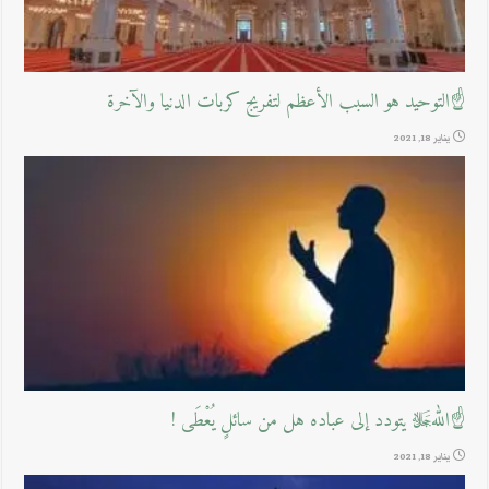
☝التوحيد هو السبب الأعظم لتفريج كربات الدنيا والآخرة
يناير 18, 2021
☝اللهﷻ يتودد إلى عباده هل من سائلٍ يُعْطَى !
يناير 18, 2021