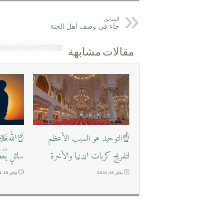
السابق
جاء في وصف أهل الجنة
مقالات مشابهة
☝التوحيد هو السبب الأعظم
☝اللهﷻ ي
لتفريج كربات الدنيا والآخرة
سائلٍ يُعْ
يناير 18, 2021
يناير 18, 2021