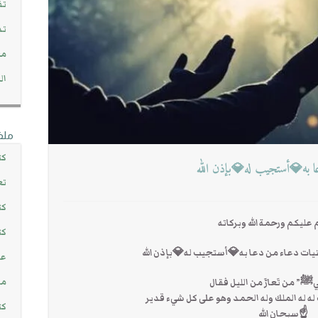
تف
تد
مج
ال
ملف
كت
 به💎أستجيب له💎بإذن الله
تع
كت
عليكم ورحمة الله وبركاته
كت
يات دعاء من دعا به💎أستجيب له💎بإذن الله
عن
مش
ﷺ” من تَعارَّ من الليل فقال
يك له له الملك وله الحمد وهو على كل شيء قدير
كت
☝سبحان الله