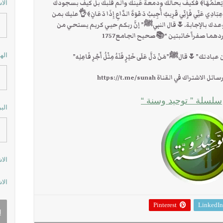
ٍ إلاّ يَعلمُهَا﴾ فكيف بحالك ودمعة عَينك وألم قلبك بل كيف بسجودك
الا
ي عَنِّي فَإِنِّي قَرِيبٌ أُجِيبُ دَعْوَةَ الدَّاعِ إِذَا دَعَانِ﴾👌عليك بمن
ووعدك بالإجابة.🌷قال النبيﷺ” إنَّ ربكم حيي كريم يستحي من
 يردهما صفراً خائبتين “📚صحيح الجامع1757
اله
قالﷺ”مَنْ دَلَّ عَلَى خَيْرٍ فَلَهُ مِثْلُ أَجْرِ فَاعِلِه”
ك في القناة https://t.me/sunah
سلسلة ” توحيد وسنة “
الب
الا
الا
Pinterest
LinkedIn