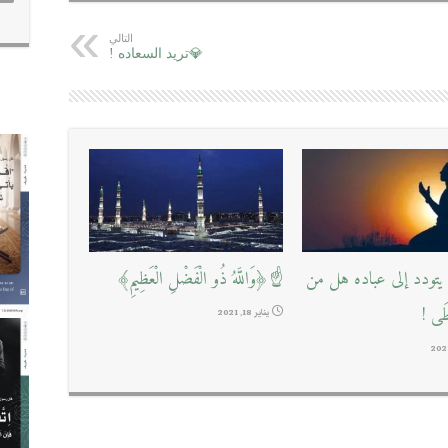
التالي
💎تريد السعاده !
تودد إلى عباده هل من
☝﴿وَاللَّهُ ذُو الْفَضْلِ الْعَظِيمِ﴾
طَى !
يناير 18, 2021