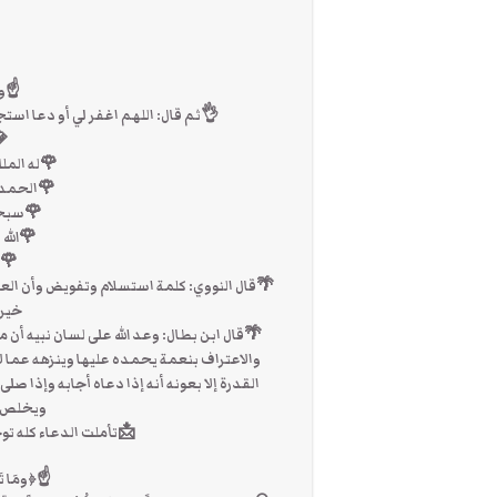
☝ولا
👌ثم قال: اللهم اغفر لي أو دعا اس
💎
🌹له الملك
🌹الحمد لل
🌹سبحان
🌹الله
🌹لا
🌴قال النووي: كلمة استسلام وتفويض وأن العبد
خير 
🌴قال ابن بطال: وعد الله على لسان نبيه أن 
والاعتراف بنعمة يحمده عليها وينزهه عما لا
القدرة إلا بعونه أنه إذا دعاه أجابه وإذا ص
ويخلص ن
📩تأملت الدعاء كله تو
☝﴿ومَا تَسق