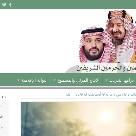
برامج التدريب
الانتاج المرئي والمسموع
البوابة الإعلامية
يات دعاء من دعا به💎أستجيب له💎بإذن الله
خدم
اس
مش
مس