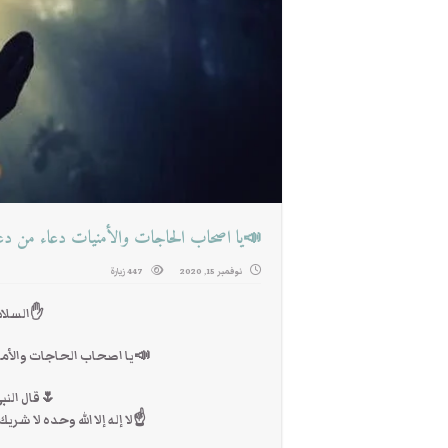
📣يا اصحاب الحاجات والأمنيات دعاء من دعا
نوفمبر 15, 2020
447 زيارة
✋السلام 
📣يا اصحاب الحاجات والأمن
🌷قال النبي
☝لا إله إلا الله وحده لا شر