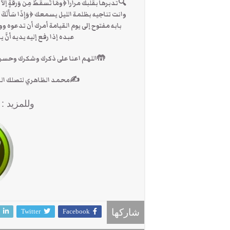
🔍تدبرها بقلبك مراراً ﴿ومَا تَسقُطُ مِن وَرقَة
وانت تناجيه بظلمة الليل يسمعك ﴿وَإِذَا سَأَلَكَ عِبَادِ
بابه مفتوح إلى يوم القيامة أمرك أن تدعوه 
عبده إذا رفع إليه يديه أنَّ
🤲اللهم اعنا على ذكرك وشكرك وحسن عبادتك”
✍محمد الظاهري لتصلك الرسائل الاشترا
وللمزيد :
Twitter
Facebook
شاركها