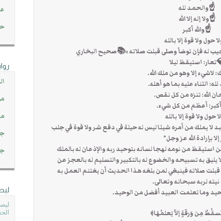
☝والحمد لله
عن
☝ولا إله إلا الله
حصاد 45
☝والله أكبر
 حول ولا قوة إلا بالله
تجيب له فإن توضأ وصلى قبلت صلاته »📚صحيح البخاري
تعار: استيقظ ليلا
روا
: لاشيء إلا وهو من ملك الله.
ال
ه: الثناء عليه بما هو أهله.
 الله: تنزه من كل نقص.
مو
 أكبر: أعظم من كل شيء.
مت
 حول ولا قوة إلا بالله
 لا يملك من أمره شيئا ليس له حيلة في دفع شر ولا قوة في جلب
جم
إلا بإرادة الله عز وجل”
من استيقظ من نومه لهجا لسانه بتوحيد ربه والإذعان له بالملك
جم
 يليق به تسبيحه والخضوع له بالتكبير والتسليم له بالعجز عن
لى قبلت صلاته فينبغي لمن بلغه هذا الحديث أن يغتنم العمل به
يته لربه سبحانه وتعالى.
ليص
حيد وما تعلمت العبيد أفضل من الوحيد.
ليصل
ُطُ مِن وَرقَةٍ إلاّ يَعلمُهَا﴾
الحق