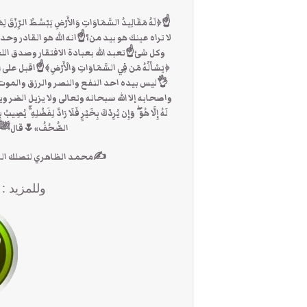
☝﴿لَهُ مَقَالِيدُ السَّمَاوَاتِ وَالأَرْضِ يَبْسُطُ الرِّزْقَ ل
لا تراه عينك هو بيد من؟☝انه الله هو القادر
وكل شئ☝تعبد الله بعبادة الافتقار وصدق الل
﴿يَسْأَلُهُ مَن فِي السَّمَاوَاتِ وَالْأَرْضِ﴾☝اقبل
👌ليس بيده احد النفع والنصر والرزق والموت و
واصحابه إﻻ الله سبحانه وتعالى ولا يزيل الضر ويكشف الس
لَهُ إِلَّا هُوَ ۖ وَإِن يُرِدْكَ بِخَيْرٍ فَلَا رَادَّ لِفَضْلِهِ ۚ يُصِ
الصُّحُفُ»🌷قالﷺ”مَنْ دَ
✍محمد الظاهري لتصلك الرسائل الاشترا
وللمزيد :