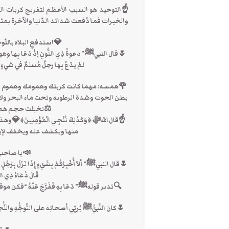
☝التوحيد هو السبب الأعظم لتفريج كربات الدن
والخيرات فما دُفعت شدائد الدّنيا والآخرة بمثل
💎استدفعِ البلاءَ بالتّوحي
🌷قال النبيﷺ” دعوةُ ذِي النُّونِ إذْ دَعَا بِها وهو ف
لمْ يدْعُ بِها رجلٌ مُسلمٌ في شيءٍ
🌹همسه: مهما كانت كربتك وهمومك وهموم اه
بطن الحوت وشدة الرطوبه وتحت ماء البحر ولا ا
⚖️تخيلت حجم هموم
☝قال اللهﷻ ﴿وَكَذَلِكَ نُنْجِي الْمُؤْمِنِينَ
منها ويكشف عنه ويخفف لإيم
📣يا صاحب ا
🌷قال النبيﷺ” أَلاَ أُخْبِرُكُمْ بِشَيْءٍ إِذَا نَزَلَ بِرَجُلٍ مِنْك
قَالَ دُعَاءُ ذِي
🔍تدبر قولهﷺ” دَعَا بِهِ فَفَرَّجَ عَنْهُ “فك
🌷كان النَّبيُّﷺ يُربِّي أصحابَه على التَّوجُّهِ واللّ