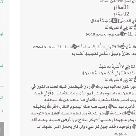
 النبيِّﷺ” مَنْ أصابَهُ
الا
1⃣هَمٌّ أوْ
2⃣غَمٌّ أوْ
للهُ رَبِّي لَا شريكَ لَهُ
َ عَنْهُ “📚صحيح الجامع6040
اله
ُل:☝اللهُ اللهُ ربِّي لا أُشرِكُ به شيئًا “📚السلسلةالصحيحة2755
ه الحُزْنُ وضِيقُ النَّفْسِ لمُصِيبةٍ ألمَّت به.
الب
اللهُ ربِّي لا أُشرِكُ به شيئًا
تَ سُبْحَانَكَ إِنِّي كُنْتُ مِنَ الظَّالِمِينَ﴾
للهُ رَبِّي لَا شريكَ لَهُ
ور الكون بمافيه بيدي اللهﷻ ‏إذن فليطمئنَّ قلبك فعندما تكون في
ن به وادعوه وابشر فهو الذي وعد بالأجابة.. ﴿فَإِنِّي قَرِيبٌ
الا
فإني قريب أقصر جملة تشعرك بالأمان فلا تبتعد عن الله سبحانه
ا تحزن فامرك بيد للهﷻ وسيذهب عنك الهمـوم الثقال ﴿قل اللَّهُ يُنَجِّيكُم
الا
اللَّهِ كَاشِفَةٌ﴾☝فتوحيد اللهﷻ هو النجاة وما تعلم العبيد أفضل من التوحيد
ئق كلها وهو ملجؤها وحصنها✅وﻛﻞ ﺻﻼﺡ ﻓﻲ ﺍﻷﺭﺽ ﻓﺴﺒﺒﻪ ﺗﻮﺣﻴﺪ ﺍﻟﻠﻪ
وتوحيده فقد جهل كل شيء وان كان يحمل اكبر الشهادات
الدنيوية.