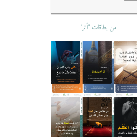
من بطاقات "أثر"