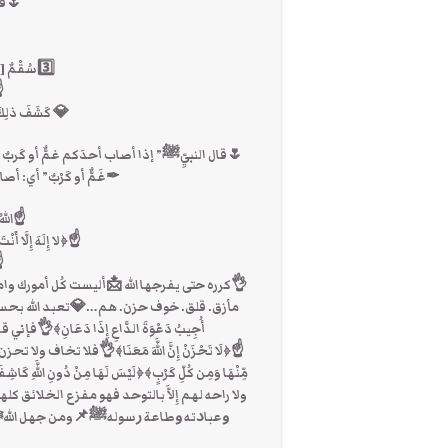
🌷قال
3️⃣سُقْمٌ [أي الْمَرَضُ] 4️⃣أَوْ شِدَّةٌ فقالَ:
☝ا
💎 كَشَفَ ذلِك
🌷قال النبيِّﷺ” إذا أصاب أحدَكم غمٌّ أو كَربٌ فليق
✒غَمٌّ أو كَرْبٌ” أي: أصابَ
☝اللهُ 
☝﴿لا إِلَهَ إِلَّا أَنْ
☝ا
👌كرره حتى يفرجها الله 📩أليست كُل أمورك وام
مأزق. قلق. خوف حزن. هم…💎تعبد الله بحسن الظ
أُجِيبُ دَعْوَةَ الدَّاعِ إِذَا دَعَانِ﴾
☝﴿لَا تَحْزَنْ إِنَّ اللَّهَ مَعَنَا﴾👌‏فلا تخاف ول
مِّنْهَا وَمِن كُلِّ كَرْبٍ﴾﴿لَيْسَ لَهَا مِنْ دُونِ 
ولا راحه لهم إِلاَّ بالتوحد فهو مفزع الخلا
ﻭﻋﺒﺎﺩﺗﻪ ﻭﻃﺎﻋﺔ ﺭﺳﻮﻟﻪﷺ📌ومن جهل اللهﷻ 