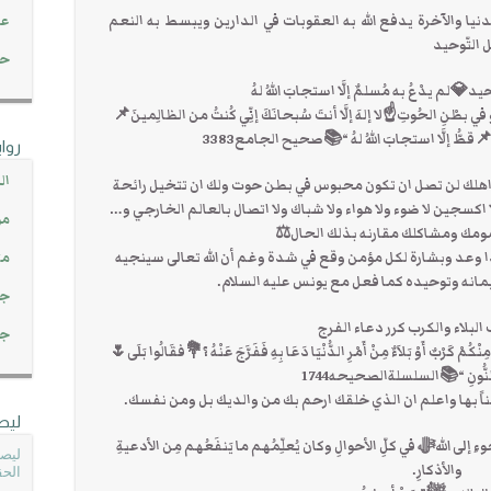
يا والآخرة يدفع الله به العقوبات في الدارين ويبسط به النعم
عن
 التّوحيد
حصاد 45
د💎لم يدْعُ به مُسلمٌ إلَّا استجابَ اللهُ لهُ
ي بطْنِ الحُوتِ☝لا إلهَ إلَّا أنتَ سُبحانَكَ إنِّي كُنتُ من الظالِمينَ📌
قطُّ إلَّا استجابَ اللهُ لهُ “📚صحيح الجامع3383
روا
ال
لك لن تصل ان تكون محبوس في بطن حوت ولك ان تتخيل رائحة
كسجين لا ضوء ولا هواء ولا شباك ولا اتصال بالعالم الخارجي و…
مو
ك ومشاكلك مقارنه بذلك الحال⚖️
﴾💎وهذا وعد وبشارة لكل مؤمن وقع في شدة وغم أن الله تعالى سينجيه
مت
انه وتوحيده كما فعل مع يونس عليه السلام.
جم
لبلاء والكرب كرر دعاء الفرج
جم
ُمْ كَرْبٌ أَوْ بَلاَءٌ مِنْ أَمْرِ الدُّنْيَا دَعَا بِهِ فَفَرَّجَ عَنْهُ ؟💐فقَالُوا بَلَى🌷
 النُّونِ “📚السلسلةالصحيحه1744
ن موقناً بها واعلم ان الذي خلقك ارحم بك من والديك بل ومن نفسك.
ليص
ُجوءِ إلى اللهﷻ في كلِّ الأحوالِ وكان يُعلِّمُهم ما يَنفَعُهم مِن الأدعيةِ
ليصل
والأذكارِ.
الحق