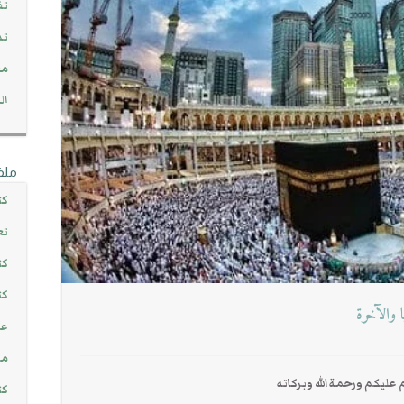
تف
تد
مج
ال
ملف
كت
تع
كت
كت
 والآخرة
عن
مش
عليكم ورحمة الله وبركاته
كت