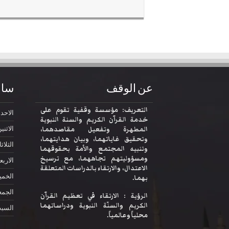
عن الوقف
ساع
التعريف: مؤسسة وقفية تقوم على
الاحد
2:30
خدمة القرآن الكريم والسنة النبوية
المطهرة وتفعيل مقاصدهما،
الاثني
وتحقيق غاياتهما، وبيان هدايتهما،
الثلاثا
وتنبيه المجتمع والأمة بحقوقهما
ومسؤوليتهم تجاههما، مع ترسيخ
الاربع
الاعتدال، والارتقاء بالدراسات المتعلقة
الخم
بهما.
الجمع
الرؤية : الارتقاء في تعظيم القرآن
الكريم والسنّة النبوية ودراساتهما
السب
محلياً وعالمياً.