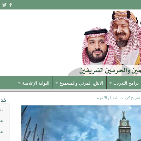
برامج التدريب
الانتاج المرئي والمسموع
البوابة الإعلامية
فريج كربات الدنيا والآخرة
خدم
اس
مش
مس