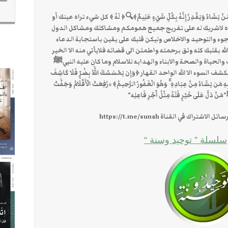
ِمَنْ يَشَاءُ وَيَقْدِرُ إِنَّهُ بِكُلِّ شَيْءٍ عَلِيمٌ﴾🔍﴿ لَهُ ﴾ كل شيء تراه عينك أو
 وحده لاشريك له على تفريج جميع همومكم ومشاكلك ومشاكل الدول
جوء والتوحيد والاخلاص وليكن قلبك على يقين باستجابة الدعاء
 على الله بقلبك كله وثق برحمته واطمئن الى قضائه فلايأتي منه الا الخير
الحياة والصحة والابناء والهدايه للاسلام وما كان عليه النبيﷺ
وء الا الله الواحد القهار ﴿وَإِن يَمْسَسْكَ اللَّهُ بِضُرٍّ فَلَا كَاشِفَ
يبُ بِهِ مَن يَشَاءُ مِنْ عِبَادِهِ ۚ وَهُوَ الْغَفُورُ الرَّحِيمُ﴾ «رُفِعَتْ الْأَقْلَامُ وَجَفَّتْ
لَّ عَلَى خَيْرٍ فَلَهُ مِثْلُ أَجْرِ فَاعِلِه”
ك في القناة https://t.me/sunah
سلسلة ” توحيد وسنة “