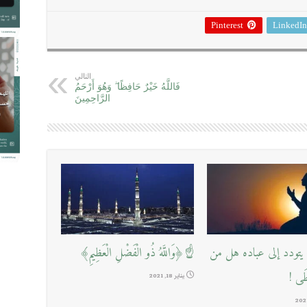
Pinterest
LinkedIn
التالي
فَاللَّهُ خَيْرٌ حَافِظًا ۖ وَهُوَ أَرْحَمُ
الرَّاحِمِينَ
تودد إلى عباده هل من
☝﴿وَاللَّهُ ذُو الْفَضْلِ الْعَظِيمِ﴾
طَى !
يناير 18, 2021