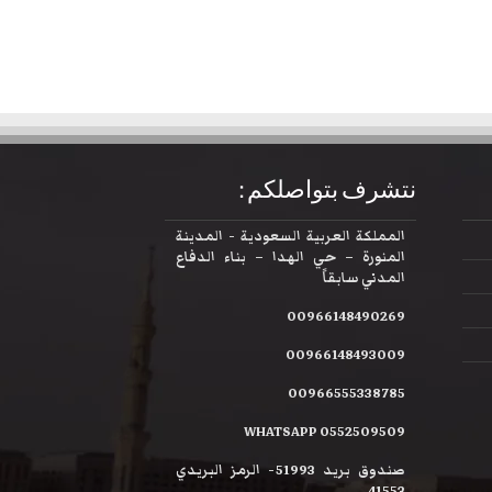
نتشرف بتواصلكم :
المملكة العربية السعودية - المدينة
المنورة – حي الهدا – بناء الدفاع
المدني سابقاً
00966148490269
00966148493009
00966555338785
WHATSAPP 0552509509
صندوق بريد 51993- الرمز البريدي
41553