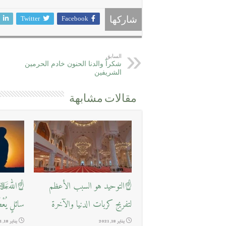
Twitter
Facebook
شاركها
السابق
شكراً والدنا الحنون خادم الحرمين
الشريفين
مقالات مشابهة
☝التوحيد هو السبب الأعظم
☝اللهﷻ ي
لتفريج كربات الدنيا والآخرة
سائلٍ يُعْ
يناير 18, 2021
يناير 18, 2021