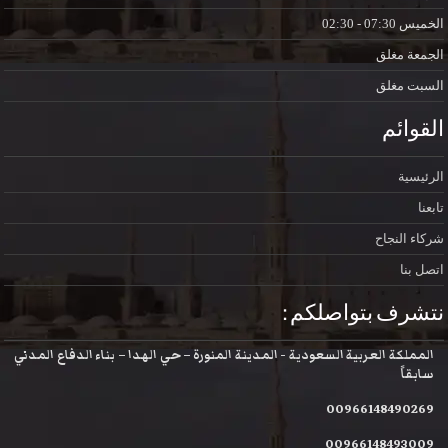
الخميس
07:30 - 02:30
الجمعة
مغلق
السبت
مغلق
القوائم
الرئيسية
تابعنا
شركاء النجاح
اتصل بنا
نتشرف بتواصلكم :
المملكة العربية السعودية - المدينة المنورة – حي الهدا – بناء الدفاع المدني
سابقاً
00966148490269
00966148493009