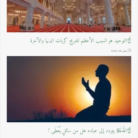
☝التوحيد هو السبب الأعظم لتفريج كربات الدنيا والآخرة
يناير 18, 2021
☝اللهﷻ يتودد إلى عباده هل من سائلٍ يُعْطَى !