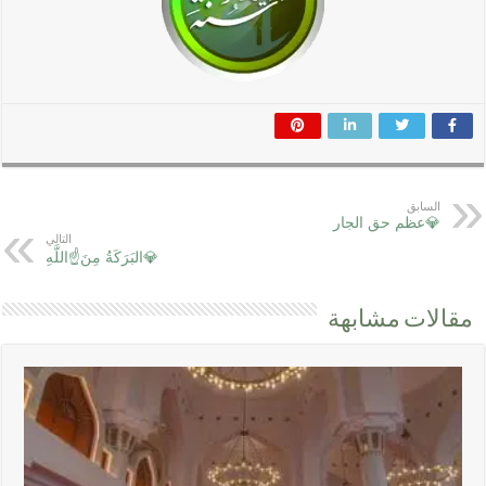
السابق
💎عظم حق الجار
التالي
💎البَرَكَةُ مِنَ☝اللَّهِ
مقالات مشابهة