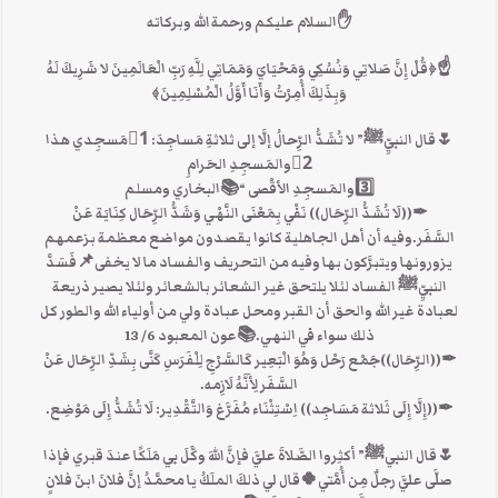
✋السلام عليكم ورحمة الله وبركاته
☝﴿قُلْ إِنَّ صَلاتِي وَنُسُكِي وَمَحْيَايَ وَمَمَاتِي لِلَّهِ رَبِّ الْعَالَمِينَ لا شَرِيكَ لَهُ
وَبِذَلِكَ أُمِرْتُ وَأَنَا أَوَّلُ الْمُسْلِمِينَ﴾
🌷قال النبيِّﷺ” لا تُشَدُّ الرِّحالُ إلَّا إلى ثلاثةِ مَساجِدَ: 1⃣مَسجِدي هذا
2⃣والمَسجِدِ الحَرامِ
3️⃣والمَسجِدِ الأقْصى “📚البخاري ومسلم
✒((لَا تُشَدُّ الرِّحَال)) نَفْي بِمَعْنَى النَّهْي وَشَدُّ الرِّحَال كِنَايَة عَنْ
السَّفَر.وفيه أن أهل الجاهلية كانوا يقصدون مواضع معظمة بزعمهم
يزورونها ويتبرَّكون بها وفيه من التحريف والفساد ما لا يخفى📌فَسَدَّ
النبيِّﷺ الفساد لئلا يلتحق غير الشعائر بالشعائر ولئلا يصير ذريعة
لعبادة غير الله والحق أن القبر ومحل عبادة ولي من أولياء الله والطور كل
ذلك سواء في النهي.📚عون المعبود 6/ 13
✒((الرِّحَال))جَمْع رَحْل وَهُوَ الْبَعِير كَالسَّرْجِ لِلْفَرَسِ كَنَّى بِشَدِّ الرِّحَال عَنْ
السَّفَر لِأَنَّهُ لَازِمه.
✒((إِلَّا إِلَى ثَلاثة مَسَاجِد)) اِسْتِثْنَاء مُفَرَّغ وَالتَّقْدِير: لَا تُشَدُّ إِلَى مَوْضِع.
🌷قال النبيﷺ” أكثِروا الصَّلاةَ عليَّ فإنَّ اللهَ وكَّلَ بي مَلَكًا عندَ قبري فإذا
صلَّى عليَّ رجلٌ مِن أُمَّتي🍀قال لي ذلكَ الملَكُ يا محمَّدُ إنَّ فلانَ ابنَ فلانٍ