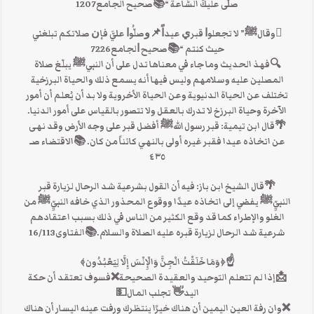
صلَّى عليكَ السَّاعةَ “📚صحيح الجامع1207
وقالﷺ” ﻻ‌ ﺗﺠﻌﻠﻮﺍ ﻗﺒﺮﻱ ﻋﻴﺪﺍً📌ﻭﺻﻠُّﻮﺍ ﻋﻠﻲَّ ﻓﺈﻥ ﺻﻼ‌ﺗﻜﻢ ﺗﺒﻠﻐﻨﻲ
ﺣﻴﺚ ﻛﻨﺘﻢ “📚ﺻﺤﻴﺢ ﺍﻟﺠﺎﻣﻊ7226
🔍فهذ الحديث وما جاء في معناها تدل على أن النبيﷺ يبلّغ صلاة
المصلين عليه وسلامهم وليس فيها أنه يسمع ذلك والحياة البرزخية
تختلف عن الحياة الدنيوية وعن الحياة الأخروية ولا بد أن يُعلم أن أمور
الآخرة وحياة البرزخ لا تدرك بالعقل ولا تتصور بالقياس على أمور الدنيا.
🌴قال ابن تيمية: قبر رسول اللهﷺ أفضل قبر على وجه الأرض وقد نهى
عن اتخاذه عيدا فقبر غيره أولى بالنهي كائناً من كان. 📚الاقتضاء صـ
٤٣٥
🌴قال الشيخ ابن باز: فيه أن القول بشرعية شد الرحال لزيارة قبر
النبيِّﷺ يفضي إلى اتخاذه عيدًا ووقوع المحذور الذي خافه النبيِّﷺ من
الغلو والإطراء كما قد وقع الكثير من الناس في ذلك بسبب اعتقادهم
شرعية شد الرحال لزيارة قبره عليه الصلاة والسلام.📚الفتاوى16/113
☝﴿وَمَا خَلَقْتُ الْجِنَّ وَالْإِنْسَ إِلَّا لِيَعْبُدُون﴾
📩إذا لم تتعلم التوحيد والعقيدة الصحيحة❌فسوف تعتقد أن حكة
اليد👋 تجلب المال💵
❌وان رفة العين اليمين أن هناك خيرًا ينتظرك ورفت عينه اليسار أن هناك