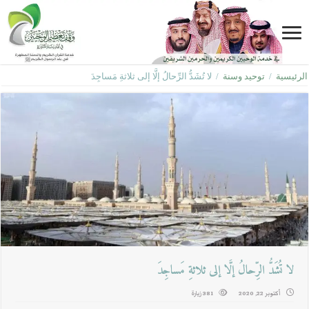
الرئيسية
/
توحيد وسنة
/
لا تُشَدُّ الرِّحالُ إلَّا إلى ثلاثةِ مَساجِدَ
لا تُشَدُّ الرِّحالُ إلَّا إلى ثلاثةِ مَساجِدَ
أكتوبر 22, 2020
381 زيارة