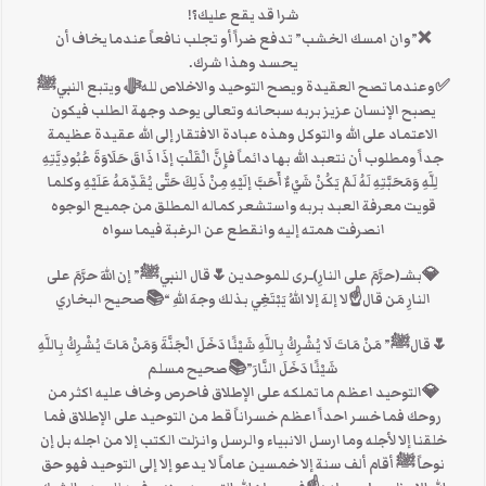
شرا قد يقع عليك؟!
❌”وان امسك الخشب” تدفع ضراً أو تجلب نافعاً عندما يخاف أن
يحسد وهذا شرك.
✅وعندما تصح العقيدة ويصح التوحيد والاخلاص للهﷻ ويتبع النبيﷺ
يصبح الإنسان عزيز بربه سبحانه وتعالى يوحد وجهة الطلب فيكون
الاعتماد على الله والتوكل وهذه عبادة الافتقار إلى الله عقيدة عظيمة
جداً ومطلوب أن نتعبد الله بها دائماً فإِنَّ الْقَلْبَ إذَا ذَاقَ حَلَاوَةَ عُبُودِيَّتِهِ
لِلَّهِ وَمَحَبَّتِهِ لَهُ لَمْ يَكُنْ شَيْءٌ أَحَبَّ إلَيْهِ مِنْ ذَلِكَ حَتَّى يُقَدِّمَهُ عَلَيْهِ وكلما
قويت معرفة العبد بربه واستشعر كماله المطلق من جميع الوجوه
انصرفت همته إليه وانقطع عن الرغبة فيما سواه
💎بشـ(حرَّمَ على النارِ)ـرى للموحدين🌷قال النبيﷺ” إن اللهَ حرَّمَ على
النارِ مَن قال☝لا إلهَ إلا اللهُ يَبْتَغِي بذلك وجهَ اللهِ “📚صحيح البخاري
🌷قالﷺ” مَنْ مَاتَ لَا يُشْرِكُ بِاللَّهِ شَيْئًا دَخَلَ الْجَنَّةَ وَمَنْ مَاتَ يُشْرِكُ بِاللَّهِ
شَيْئًا دَخَلَ النَّارَ”📚صحيح مسلم
💎التوحيد اعظم ما تملكه على الإطلاق فاحرص وخاف عليه اكثر من
روحك فما خسر احداً اعظم خسراناً قط من التوحيد على الإطلاق فما
خلقنا إلا لأجله وما ارسل الانبياء والرسل وانزلت الكتب إلا من اجله بل إن
نوحاً ﷺ أقام ألف سنة إلا خمسين عاماً لا يدعو إلا إلى التوحيد فهو حق