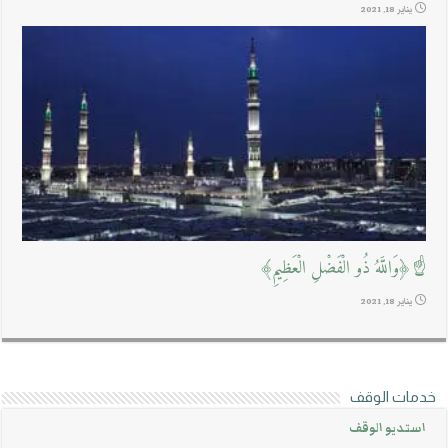
يناير 18, 2021
☝﴿وَاللَّهُ ذُو الْفَضْلِ الْعَظِيمِ﴾
يناير 18, 2021
خدمات الوقف
استديو الوقف