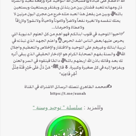
الله الاعظم على عباده☝فسبحان الله التوحيد عزه ورفعه للعبد والشرك
ذل ومهانه للعبد فشتان بين من يتذلل ويفتقر ويستغيث ويستعين
باللهﷻ وبين من يفعل هذا لعبد مثله خرج من مجرى البول مرتين لا
يملك لنفسه ولا لغيره نفعاً ولاضرّاً ولاموتاً ولاحياةً ولانشورًا ولارِزقاً
ولاعطاءً ولاحرمانا…
✅احيوا التوحيد في قلوب ابنائكم فهو اهم من كل العلوم الدنيوية التي
يحرص عليها بعض الناس اشد الحرص👌واعلم الجهد الذي تبذله في
تربية ابنائك وغيرهم على التوحيد والافتقار والإخلاص والتعظيم واجلال
اللهﷻ والسنة بفهم الصحابة الكرام هو الإدخار الحقيقي الذي يبقى أثره
لك بعد وفاتك باذن الله اربطهم باللهﷻ دائمًا فيتقوه في السر والعلن
ويفزعوا إليه في كل صغيرة وكبيرة.🌷قالﷺ” مَنْ دَلَّ عَلَى خَيْرٍ فَلَهُ مِثْلُ
أَجْرِ فَاعِلِه”
✍محمد الظاهري لتصلك الرسائل الاشتراك في القناة
https://t.me/sunah
وللمزيد :
سلسلة ” توحيد وسنة “