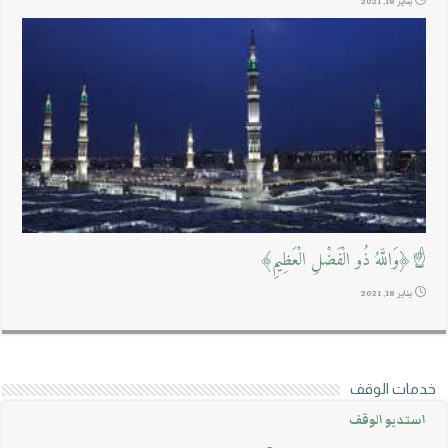
يناير 18, 2021
☝﴿وَاللَّهُ ذُو الْفَضْلِ الْعَظِيمِ﴾
يناير 18, 2021
خدمات الوقف
استديو الوقف