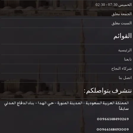
الخميس
07:30 - 02:30
الجمعة
مغلق
السبت
مغلق
القوائم
الرئيسية
تابعنا
شركاء النجاح
اتصل بنا
نتشرف بتواصلكم :
المملكة العربية السعودية - المدينة المنورة – حي الهدا – بناء الدفاع المدني
سابقاً
00966148490269
00966148493009