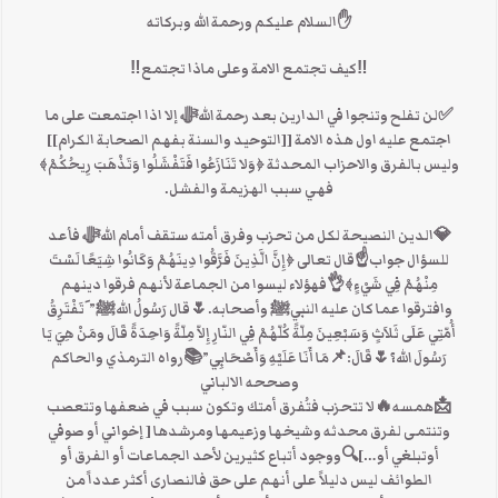
✋السلام عليكم ورحمة الله وبركاته
‼كيف تجتمع الامة وعلى ماذا تجتمع‼
✅لن تفلح وتنجوا في الدارين بعد رحمة اللهﷻ إلا اذا اجتمعت على ما
اجتمع عليه اول هذه الامة [[التوحيد والسنة بفهم الصحابة الكرام]]
وليس بالفرق والاحزاب المحدثة ﴿وَلا تَنَازَعُوا فَتَفْشَلُوا وَتَذْهَبَ رِيحُكُمْ﴾
فهي سبب الهزيمة والفشل.
💎الدين النصيحة لكل من تحزب وفرق أمته ستقف أمام اللهﷻ فأعد
للسؤال جواب☝قال تعالى ﴿إِنَّ الَّذِينَ فَرَّقُوا دِينَهُمْ وَكَانُوا شِيَعًا لَسْتَ
مِنْهُمْ فِي شَيْءٍ﴾👌فهؤلاء ليسوا من الجماعة لأنهم فرقوا دينهم
وافترقوا عما كان عليه النبيﷺ وأصحابه.🌷قال رَسُولُ اللهﷺ” َتَفْتَرِقُ
أُمّتِي عَلَى ثَلاَثٍ وَسَبْعِينَ مِلّةً كُلّهُمْ فِي النّارِ إِلاّ مِلّةً وَاحِدَةً قَالَ ومَنْ هِيَ يَا
رَسُولَ الله؟🌷قَالَ:📌مَا أَنَا عَلَيْهِ وَأَصْحَابِي”📚رواه الترمذي والحاكم
وصححه الالباني
📩همسه🔥ﻻ تتحزب فتُفرق أمتك وتكون سبب في ضعفها وتتعصب
وتنتمى لفرق محدثه وشيخها وزعيمها ومرشدها [ إخواني أو صوفي
أوتبلغي أو…]🔍ووجود أتباع كثيرين لأحد الجماعات أو الفرق أو
الطوائف ليس دليلاً على أنهم على حق فالنصارى أكثر عدداً من