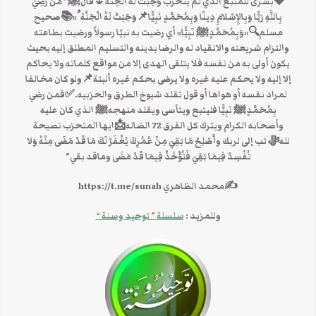
💎بشرى للمتبع الذي لم يتحزب وَجَبَتْ لَهُ الْجَنَّة🌷قالﷺ” مَنْ رَضِيَ
بِاللَّهِ رَبًّا وَبِالإِسْلامِ دِينًا وَبِمُحَمَّدٍ نَبِيًّا📌وَجَبَتْ لَهُ الْجَنَّة ُ»📚صحيح
مسلم🔍«وَبِمُحَمَّدٍﷺ نَبِيًّا» أي رضيت به نبيًا رسولاً ورضيت بطاعته
والتزام شريعته والانقياد له والرضا بدينه والتسليم المطلق إليه بحيث
يكون أولى به من نفسه فلا يتلقى الهدى إلا من مواقع كلماته ولا يحاكم
إلا إليه ولا يحكم عليه غيره ولا يرضى بحكم غيره ألبتة📌ولو كان مخالفا
لمراد نفسه أو هواها أو قول تقلد شيوخ الطرق والحزبيه.✅فمن رضي
بِمُحَمَّدٍﷺ نَبِيًّا فليتبع ويتأسى ويقلد منهجهﷺ الذي كان عليه
وأصحابه الكرام ويترك كل الفرق 72 الضاله📩ايها المتحزب نصيحة
للهﷻ تب إلى لربك وأَصْلِحْ مَا بَقِيَ مِنْ عُمُرِكَ يُغْفَرْ لَكَ مَا قَدْ مَضَى مِنْهُ وَلا
تُفْسِدْ فِيمَا بَقِيَ فَتُؤْخَذْ فِيمَا قَدْ مَضَى وماقد بقي”
✍محمد الظاهري https://t.me/sunah
وللمزيد :
سلسلة ” توحيد وسنة “