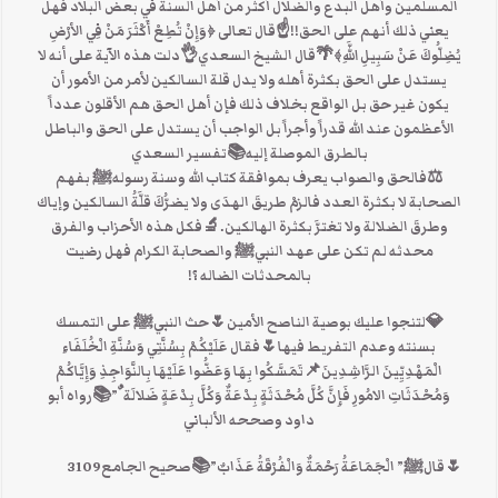
المسلمين وأهل البدع والضلال أكثر من أهل السنة في بعض البلاد فهل
يعني ذلك أنهم على الحق!!☝قال تعالى ﴿وَإِنْ تُطِعْ أَكْثَرَ مَنْ فِي الأرْضِ
يُضِلُّوكَ عَنْ سَبِيلِ اللَّهِ﴾🌴قال الشيخ السعدي👌دلت هذه الآية على أنه لا
يستدل على الحق بكثرة أهله ولا يدل قلة السالكين لأمر من الأمور أن
يكون غير حق بل الواقع بخلاف ذلك فإن أهل الحق هم الأقلون عدداً
الأعظمون عند الله قدراً وأجراً بل الواجب أن يستدل على الحق والباطل
بالطرق الموصلة إليه📚تفسير السعدي
⚖فالحق والصواب يعرف بموافقة كتاب الله وسنة رسولهﷺ بفهم
الصحابة لا بكثرة العدد فالزمْ طريقَ الهدَى ولا يضرُّكَ قلَّةُ السالكين وإياك
وطرقَ الضلالة ولا تغترَّ بكثرة الهالكين.🔬فكل هذه الأحزاب والفرق
محدثه لم تكن على عهد النبيﷺ والصحابة الكرام فهل رضيت
بالمحدثات الضاله ؟!
💎لتنجوا عليك بوصية الناصح الأمين🌷حث النبيﷺ على التمسك
بسنته وعدم التفريط فيها🌷فقال عَلَيْكُمْ بِسُنَّتِي وَسُنَّةِ الْخُلَفَاءِ
الْمَهْدِيِّينَ الرَّاشِدِينَ📌تَمَسَّكُوا بِهَا وَعَضُّوا عَلَيْهَا بِالنَّوَاجِذِ وَإِيَّاكُمْ
وَمُحْدَثَاتِ الامُورِ فَإِنَّ كُلَّ مُحْدَثَةٍ بِدْعَةٌ وَكُلَّ بِدْعَةٍ ضَلالَة ٌ”📚رواه أبو
داود وصححه الألباني
🌷قالﷺ” الْجَمَاعَةُ رَحْمَةٌ وَالْفُرْقَةُ عَذَابٌ”📚صحيح الجامع3109