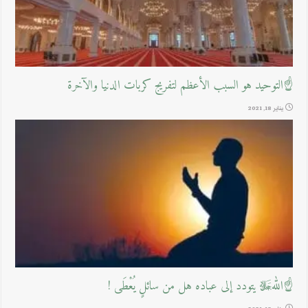
☝التوحيد هو السبب الأعظم لتفريج كربات الدنيا والآخرة
يناير 18, 2021
☝اللهﷻ يتودد إلى عباده هل من سائلٍ يُعْطَى !