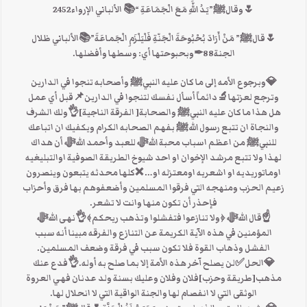
🌷وقالﷺ”يَدُ اللَّهِ مَعَ الْجَمَاعَةِ “📚 الألباني الإرواء2452
🌷قالﷺ” مَنْ أَرَادَ بُحْبُوحَةَ الْجَنّةِ فَلْيَلْزَمِ الْجَماعَةَ”📚الألباني ظلال
الجنة88✒وبحبوحتها أي: وسطها وأفضلها.
💎وبرجوع الأمه إلى ما كان عليه النبيﷺ وأصحابه تنجوا في الدارين
وترجع لعزتها🔬دائماً أسأل نفسك لتنجوا في الدارين📌قبل أي عمل
هل هذا ما كان عليه النبيﷺ والصحابة[ الفرقة الناجية]👌ولك الشرف
والنجاة ان تتبع رسول اللهﷺ بفهم الصحابه الكرام ويكفيك ان اتباعك
للنبيﷺ من اعظم اسباب محبة اللهﷻ للعبد وأحمد اللهﷻ أن هداك
لهذا ولا تتبع مرشد الإخوان او احد شيوخ الطريقة الصوفية اوالتبليغيه
اوماتوريديه او اشعريه اومعتزله او… ❌كلها محدثه يتبعون وينصرون
زعيم الحزب ومنهجه التي فرقوا المسلمين وأضعفوهم بها فرق وأحزاب
فإحذر أن تكون منها وانت لا تشعر.
☝قال اللهﷻ ﴿ولا تنازعوا فتفشلوا وتذهب ريحكم﴾👌نهى اللهﷻ
المؤمنين في هذه الآية الكريمة عن التنازع والفرقه مبينا أنه سبب
الفشل وذهاب القوة فلا تكون سبب في فرقة وضعف المسلمين.
💎الحل✅لن يصلح آخر هذه الأمة إلا بما صلح به أوله.👌فدع عنك
مذهب[طريقة وحزب]فلان وفلان وعليك بسنة ولد عدنان فهي العروة
الوثقى التي لا انفصام لها والجنة الواقية التي لا انحلال لها.