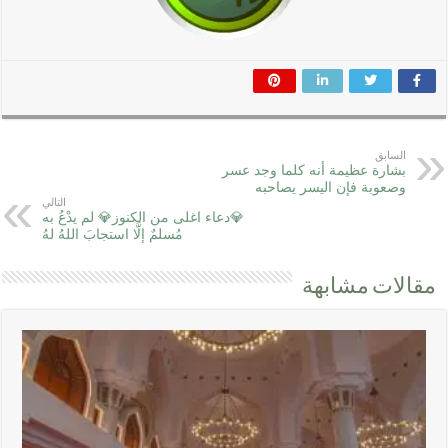
السابق
بشارة عظيمة أنه كلما وجد عسر
وصعوبة فإن اليسر يصاحبه
التالي
💎دعاء اغلى من الكنوز💎 لم يدْعُ به
مُسلمٌ إلَّا استجابَ اللهُ لهُ
مقالات مشابهة