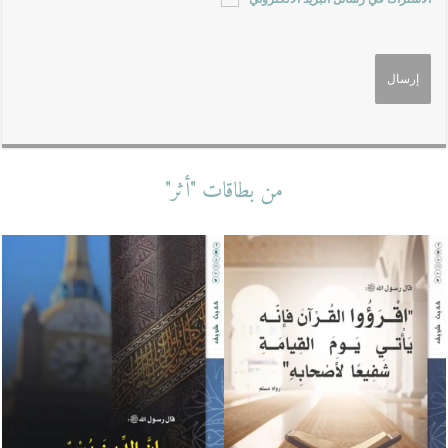
من بطاقات "أثر"