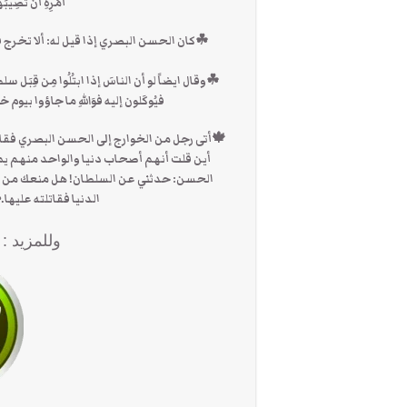
أَمْرِهِ أَن تُصِيبَ
☘كان الحسن البصري إذا قيل له: ألا تخرج فتُغيِّر
☘وقال ايضاً لو أن الناسَ إذا ابتُلُوا مِن قِبَل
فيُوكَلون إليه فوَاللهِ ما جاؤوا بيوم خ
🍁أتى رجل من الخوارج إلى الحسن البصري فقال
أين قلت أنهم أصحاب دنيا والواحد منهم يم
الحسن: حدثني عن السلطان! هل منعك من إقامة
الدنيا فقاتلته عليها.
وللمزيد :