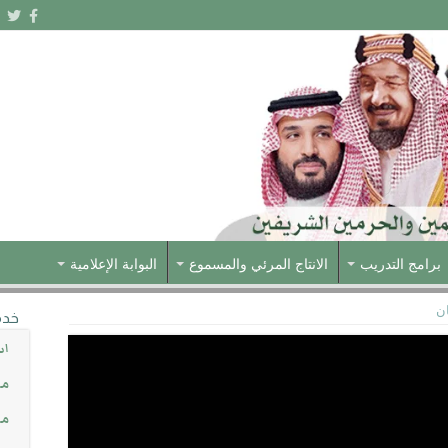
برامج التدريب
الانتاج المرئي والمسموع
البوابة الإعلامية
ن
خدم
اس
مش
مس