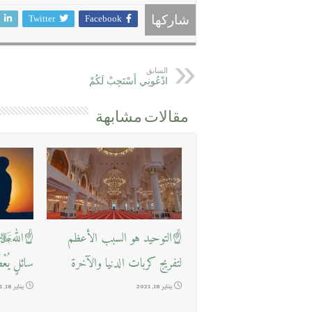
Twitter
Facebook
شاركها
السابق
ادْعُونِي أَسْتَجِبْ لَكُمْ
مقالات مشابهة
☝التوحيد هو السبب الأعظم
☝اللهﷻ ي
لتفريج كربات الدنيا والآخرة
سائلٍ يُعْ
يناير 18, 2021
يناير 18, 2021