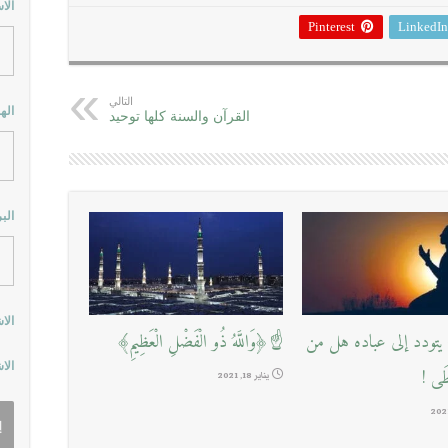
الا
Pinterest
LinkedIn
التالي
اله
القرآن والسنة كلها توحيد
الب
الا
تودد إلى عباده هل من
☝﴿وَاللَّهُ ذُو الْفَضْلِ الْعَظِيمِ﴾
الا
طَى !
يناير 18, 2021