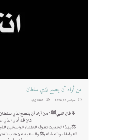
من أراد أن ينصح لذي سلطان
سبتمبر 28, 2020
1,305 زيارة
🌷قال النبيﷺ” من أراد أن ينصح لذي سلطان ف
كان قد أدى الذي ع
⚖️بهذا الحديث تعرف العلماء الراسخين الذي
العواطف والمشاعر⚖️والسعيد من جنب الفتن ولنجعل نص