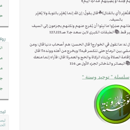
هُمْ فِتْنَةٌ أَوْ يُصِيبَهُمْ عَذَابٌ أَلِيمٌ﴾
عن
 (أي بالقتال)☘قال يقولُ: إن الله إنما يُغيِّر بالتوبة ولا يُغيِّر
حصاد 45
بالسيف.
 سلطانهم صبَرُوا ما لبِثوا أن يُفرج عنهم ولكنهم يجزعون إلى السيف
ير قط.📚الطبقات الكبرى لابن سعد جـ7 صـ121ـ127
روا
 له: ما تقول في الخوارج؟ قال الحسن: هم أصحاب دنيا قال: ومن
ال
شي بين الرماح حتى تتكسر فيه؟! ويخرج من أهله وولده؟! قال
 الصلاة وإيتاء الزكاة والحج والعمرة! قال: فأراه إنما منعك
مو
البصائر والذخائر الجزء الأول ص 156
مت
سلسلة ” توحيد وسنة “
جم
جم
ليص
ليصل
الحق