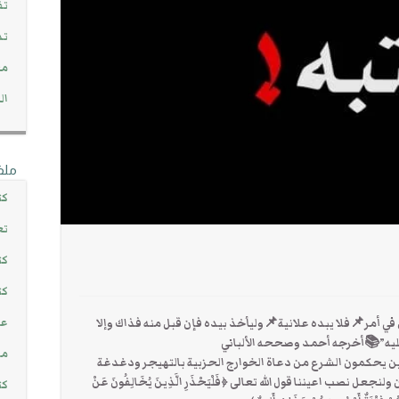
تف
تد
مج
ال
ملف
كت
تع
كت
كت
عن
ي أمر📌فلا يبده علانية📌وليأخذ بيده فإن قبل منه فذاك وإلا
ليه”📚أخرجه أحمد وصححه الألباني
مش
ن يحكمون الشرع من دعاة الخوارج الحزبية بالتهيجر ودغدغة
ب اعيننا قول الله تعالى ﴿فَلْيَحْذَرِ الَّذِينَ يُخَالِفُونَ عَنْ
كت