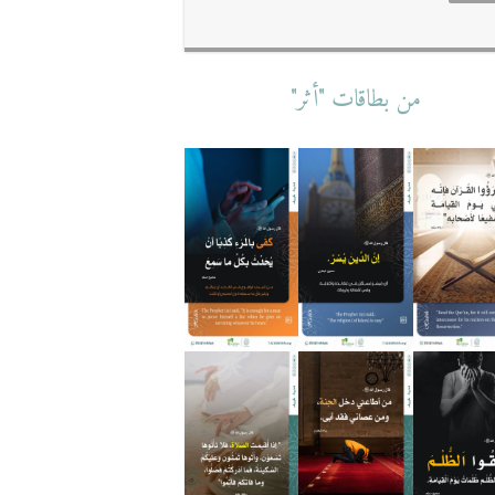
من بطاقات "أثر"