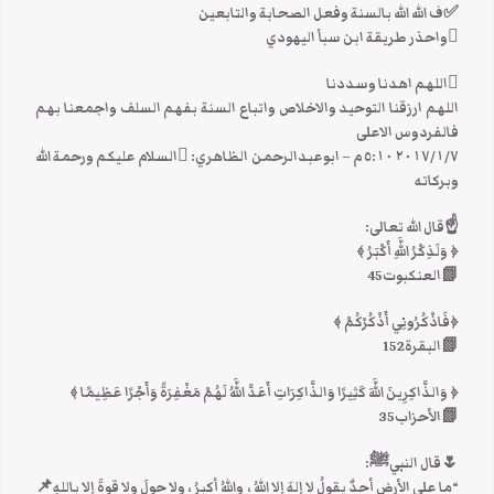
✅ف الله الله بالسنة وفعل الصحابة والتابعين
واحذر طريقة ابن سبأ اليهودي
اللهم اهدنا وسددنا
اللهم ارزقنا التوحيد والاخلاص واتباع السنة بفهم السلف واجمعنا بهم
فالفردوس الاعلى
٧‏/١‏/٢٠١٧ ٥:١٠ م – ابوعبدالرحمن الظاهري: السلام عليكم ورحمة الله
وبركاته
☝قال الله تعالى:
﴿ وَلَذِكْرُ اللَّهِ أَكْبَرُ ﴾
📗العنكبوت45
﴿فَاذْكُرُونِي أَذْكُرْكُمْ ﴾
📗البقرة152
﴿ وَالذَّاكِرِينَ اللَّهَ كَثِيرًا وَالذَّاكِرَاتِ أَعَدَّ اللَّهُ لَهُمْ مَغْفِرَةً وَأَجْرًا عَظِيمًا ﴾
📗الأحزاب35
🌷قال النبيﷺ:
“ما على الأرضِ أحدٌ يقولُ لا إلهَ إلا اللهُ ، واللهُ أكبرُ ، ولا حولَ ولا قوةَ إلا باللهِ📌