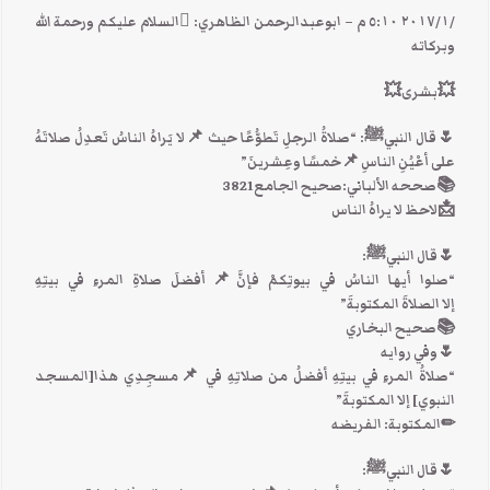
‏/١‏/٢٠١٧ ٥:١٠ م – ابوعبدالرحمن الظاهري: السلام عليكم ورحمة الله
وبركاته
💥بشرى💥
🌷قال النبيﷺ: “صلاةُ الرجلِ تَطوُّعًا حيث 📌لا يَراهُ الناسُ تَعدِلُ صلاتَهُ
على أعْيُنِ الناسِ 📌خمسًا وعِشرينَ”
📚صححه الألباني:صحيح الجامع3821
📩ﻻحظ لا يراهُ الناس
🌷قال النبيﷺ:
“صلوا أيها الناسُ في بيوتِكمْ فإنَّ📌أفضلَ صلاةِ المرءِ في بيتِهِ
إلا الصلاةَ المكتوبةَ”
📚صحيح البخاري
🌷وفي روايه
“صلاةُ المرءِ في بيتِهِ أفضلُ من صلاتِهِ في 📌مسجِدِي هذا[المسجد
النبوي] إلا المكتوبةَ”
✏المكتوبة: الفريضه
🌷قال النبيﷺ: