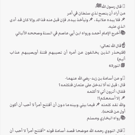
 قال رسول اللهﷺ:
من أراد أن ينصح لذي سلطان في أمر
📌فلا يبده علانية ، 📌وليأخذ بيده, فإن قبل منه فذاك, وإلا كان قد أدى
الذي عليه.
📚أخرج الإمام أحمد ورواه ابن أبي عاصم في السنة وصححه الألباني
☝قال الله تعالى:
{فليحذر الذين يخالفون عن أمره أن تصيبهم فتنة أويصيبهم عذاب
أليم}
📗النور63
و عن أسامة بن زيد-رضي الله عنهما-
قال : قيل له ألا تدخل على عثمان فتكلمه ؟
فقال: أترون أني لا أكلمه
📌 إلا أسمعكم؟!
والله لقد كلمته 📌فيما بيني وبينه ما دون أن أفتتح أمراً لا أحب أن أكون
أول من فتحه).
📚رواه البخاري ومسلم
قال النووي رحمه الله موضحا قصد أسامة قوله “أفتتح أمراً لا أحب أن