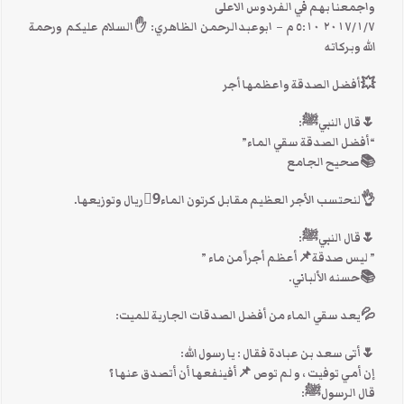
واجمعنا بهم في الفردوس الاعلى
٧‏/١‏/٢٠١٧ ٥:١٠ م – ابوعبدالرحمن الظاهري: ✋السلام عليكم ورحمة
الله وبركاته
💥أفضل الصدقة واعظمها أجر
🌷قال النبيﷺ:
“أفضل الصدقة سقي الماء”
📚صحيح الجامع
👌لنحتسب الأجر العظيم مقابل كرتون الماء9⃣ريال وتوزيعها.
🌷قال النبيﷺ:
” ليس صدقة📌أعظم أجراً من ماء ”
📚حسنه الألباني.
💦يعد سقي الماء من أفضل الصدقات الجارية للميت:
🌷أتى سعد بن عبادة فقال : يا رسول الله:
إن أمي توفيت ، و لم توص 📌أفينفعها أن أتصدق عنها ؟
قال الرسولﷺ: