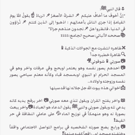
🌷قال النبيﷺ:
“إنَّ أخوفَ ما أخافُ عليكم 📌الشركُ الأصغرُ📌الرياءُ ☝يقولُ اللهُ يومَ
القيامةِ إذا جزى الناسُ بأعمالِهم : اذهبوا إلى الذين كنتم 📌تُراؤون
في الدنيا ، فانظروا هل 📌تجدون عندَهم جزاءٌ”
📚صححه الألباني:صحيح الجامع:1555
❌ظاهره انتشرت مع الجوالات الذكية📱
🔍ظاهرة خطيره جداً
📷صورني📱شوفوني🎥
📷احدهم يصور نفسه وهو يعتمر اويحج وفي عرفات واخر وهو في
المسجد الحرام او النبوي اوبمسجد قباء وكأنه معلم سياحي يصور
نفسه وزوجته واولاده..
📩اخواني هذه بيوت الله جل جلاله لها قدسيتها
📖واخر يفتح القران ويقول للذي معه صورني📷 اخر يرفع يديه كانه
يدعي لله ويقول صورني والنبيﷺ يقول الدعاء هو العبادة📷واخر يبعث
بصورة له وهو منهمكاً في توزيع الماء💦 على عاملي النظافة في حر
القيظ❗
📷ورابع يضع صورته الشخصيه في برامج التواصل الاجتماعي واقفاً
وخلفيته مسجد او.. رافعاً كفيه مبتهلاً❗