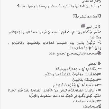
☝قال الله تعالى
” والذاكرين الله كثيراً والذاكرات أعد الله لهم مغفرة واجراً عظيماً”
💥والله إنها لبشرى💥
🌷قال النبي ﷺ
“خُذُوا جُنَّتَكُمْ مِنَ النارِ ؛ 📌قولوا : سبحانَ اللهِ ، و الحمدُ للهِ ، ولا إلهَ إلا اللهِ ،
واللهُ أكبرُ
🔍فإِنَّهنَّ يأتينَ يومَ القيامةِ مُقَدِّمَاتٍ وَمُعَقِّبَاتٍ وَمُجَنِّبَاتٍ ،
وَهُنَّ الْبَاقِيَاتُ الصَّالِحَاتُ.
📚صححه الألباني:صحيح الجامع:3214
📝المعني
✏ (جُنَّتَكُمْ) أَيْ: مَا يَسْترُكُم ويقيكُمْ.
✏(مُعَقِّبَاتٌ): مؤخّرَاتٌ يعْقِبْنَكُمْ مِنْ ورَائِكُم.
✏(مَجَنِّبَاتٌ): لِقَائِلِهِنَّ.
✏(وَمُقَدِّمَاتٌ): أيْ: مُقَدِّمَاتٌ أَمَامَكُم.
✏ (الْبَاقِيَاتُ الصَّالِحَاتُ): البَاقِي مِنَ الأَعْمَالِ الصَّالِحَةِ بَعْدَ فَنَاءِ الحَياةِ
الدُّنْيا. تَبْقَى لِأَهْلِهَا فِي الْجَنَّةِ، مَا دَامَتِ السَّمَوَاتُ وَالاَرْضُ!
✏الباقيات الصالحات:
☝سبحان الله: