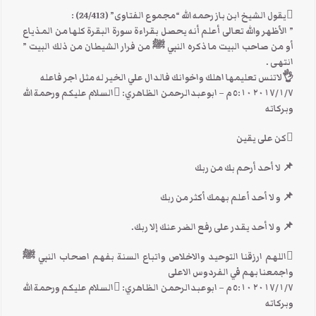
يقول الشيخ ابن باز رحمه الله “مجموع الفتاوى” (24/413) :
” الأظهر والله تعالى أعلم أنه يحصل بقراءة سورة البقرة كلها من المذياع
أو من صاحب البيت ما ذكره النبي ﷺ من فرار الشيطان من ذلك البيت ”
انتهى .
👌لاتنس تعليمها اهلك واخوانك فالدال علي الخير له مثل اجر فاعله
٧‏/١‏/٢٠١٧ ٥:١٠ م – ابوعبدالرحمن الظاهري: السلام عليكم ورحمة الله
وبركاته
كن على يقين
📌 لا أحد أرحم بك من ربك
📌 و لا أحد أعلم بهمك أكثر من ربك
📌 و لا أحد يقدر على رفع الضر عنك إلا ربك.
اللهم ارزقنا التوحيد والاخلاص واتباع السنة بفهم اصحاب النبي ﷺ
واجمعنا بهم في الفردوس الاعلى
٧‏/١‏/٢٠١٧ ٥:١٠ م – ابوعبدالرحمن الظاهري: السلام عليكم ورحمة الله
وبركاته