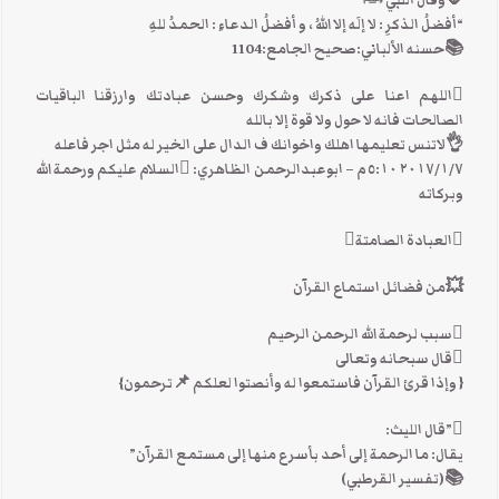
🌷وقال النبي ﷺ
“أفضلُ الذكرِ : لا إلَه إلا اللهُ ، و أفضلُ الدعاءِ : الحمدُ للهِ
📚حسنه الألباني:صحيح الجامع:1104
اللهم اعنا على ذكرك وشكرك وحسن عبادتك وارزقنا الباقيات
الصالحات فانه لا حول ولا قوة إلا بالله
👌لاتنس تعليمها اهلك واخوانك ف الدال على الخير له مثل اجر فاعله
٧‏/١‏/٢٠١٧ ٥:١٠ م – ابوعبدالرحمن الظاهري: السلام عليكم ورحمة الله
وبركاته
العبادة الصامتة
💥من فضائل استماع القرآن
سبب لرحمة الله الرحمن الرحيم
قال سبحانه وتعالى
{ وإذا قرئ القرآن فاستمعوا له وأنصتوا لعلكم 📌ترحمون}
”قال الليث:
يقال: ما الرحمة إلى أحد بأسرع منها إلى مستمع القرآن”
📚(تفسير القرطبي)