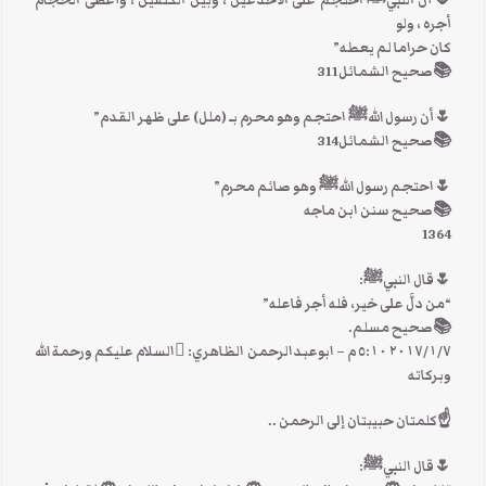
🌷أن النبيﷺ احتجم على الأخدعين ، وبين الكتفين ، وأعطى الحجام
أجره ، ولو
كان حراما لم يعطه”
📚صحيح الشمائل311
🌷أن رسول اللهﷺ احتجم وهو محرم بـ (ملل) على ظهر القدم”
📚صحيح الشمائل314
🌷احتجم رسول اللهﷺ وهو صائم محرم”
📚صحيح سنن ابن ماجه
1364
🌷قال النبيﷺ:
“من دلَّ على خير، فله أجر فاعله”
📚صحيح مسلم.
٧‏/١‏/٢٠١٧ ٥:١٠ م – ابوعبدالرحمن الظاهري: السلام عليكم ورحمة الله
وبركاته
☝كلمتان حبيبتان إلى الرحمن ..
🌷قال النبيﷺ: