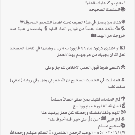
” نعم ، و 📌عليك بالماء”
📚السلسلة الصحيحه
☀هناك من يعمل في هذا الصيف تحت اشعة الشمس المحرقة☀
💦🍶لتأخذ معك بعضاً من قوارير الماء البارد🍦 ولتتصدق علية عند
خروجك من البيت 🏡
💶او اشتري كرتون ماء ٤٨ قاروره ب ٩ ريال وضعها في ثلاجة المسجد
لعل الله ان يجيرك من حر جهنم بهذا العمل
📩لاتنسى شرط قبول العمل الاخلاص لله جل وعلى
🌷فقد ثبت في الحديث الصحيح ان الله غفر لي رجل وفي رواية ( لبغي )
سقت كلب
🌴قال العلماء: فكيف بمن سقى انساناً مسلماً
☝فضل الله الغفور عظيم وواسع
👐اللهم وفقنا بفضلك ورحمتك لكل عمل يرضيك عنا
🌷قال النبيﷺ “من دلَّ على خير، فله أجر فاعله”
📚صحيح مسلم
٧‏/١‏/٢٠١٧ ٥:١٠ م – ابوعبدالرحمن الظاهري: السلام عليكم ورحمة الله