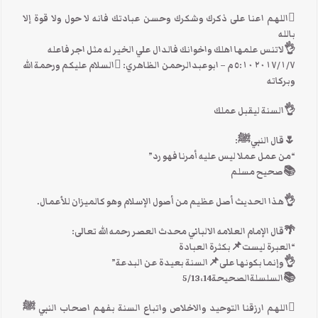
اللهم اعنا على ذكرك وشكرك وحسن عبادتك فانه لا حول ولا قوة إلا
بالله
👌لاتنس علمها اهلك واخوانك فالدال علي الخير له مثل اجر فاعله
٧‏/١‏/٢٠١٧ ٥:١٠ م – ابوعبدالرحمن الظاهري: السلام عليكم ورحمة الله
وبركاته
👌السنة ليقبل عملك
🌷قال النبيﷺ:
“من عمل عملا ليس عليه أمرنا فهو رد”
📚صحيح مسلم
👌هذا الحديث أصل عظيم من أصول الإسلام وهو كالميزان للأعمال.
🌴قال الإمام العلامه الالباني محدث العصر رحمه الله تعالى:
“العبرة ليست📌بكثرة العبادة
👌وإنما بكونها على📌السنة بعيدة عن البدعة”
📚السلسلةالصحيحة5/13،14
اللهم ارزقنا التوحيد والاخلاص واتباع السنة بفهم اصحاب النبي ﷺ