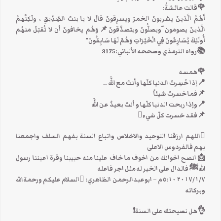
🌹قالت عائشةُ:
أَهُمُ الَّذينَ يشربونَ الخمرَ ويسرِقونَ قالَ لا يا بنتَ الصِّدِّيقِ ، ولَكِنَّهمُ
الَّذينَ يصومون َويصلُّونَ ويتصدَّقونَ📌وَهُم يخافونَ أن لا تُقبَلَ منهُم
أُولَئِكَ يُسَارِعُونَ فِي الْخَيْرَاتِ وَهُمْ لَهَا سَابِقُونَ”
📚رواه الترمذي وصححه الألباني:3175
🌹همسه
📍إذا خَسِرتَ الدنيا كلّها وأنتَ مع اللَّه ..
📌فما خسرتَ شيئاً
📍وإذا ربحت الدنيا كلّها و أنتَ بعيدٌ عن اللَّه
📌فقد خسرت كلّ شيء
اللهم ارزقنا التوحيد والاخلاص واتباع السنة بفهم السلف واجمعنا
بهم فالفردوس الاعلى
📩انصح اخوانك من اخوف ما خاف علينا منه حبيبنا وقرة اعيننا رسول
اللهﷺ فالدال على الخير له مثل اجر فاعله
٧‏/١‏/٢٠١٧ ٥:١٠ م – ابوعبدالرحمن الظاهري: السلام عليكم ورحمة الله
وبركاته
👌هل نصيحتك على السنة❗