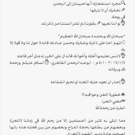
🔍مجرد استشعارك أنها حبيبتان إلى الرحمن
📌تحفزك أن لا تتركها
في يومك
👌لو اننا نعيها 📌بقلوبنا لم تفتر السنتنا من ذكر لله.
“سبحان الله وبحمده سبحان الله العظيم”
اللهم اعنا على ذكرك وشكرك وحسن عبادتك فانه لا حول لنا ولا قوة إلا
بك
👌لاتنس تعليمها أهلك وأخوانك فالدال على الخير له مثل أجر فاعله
٧‏/١‏/٢٠١٧ ٥:١٠ م – ابوعبدالرحمن الظاهري: ✋السلام عليكم ورحمة
الله وبركاته
👌إحذر ان تعود عليك اللعنه او تحرم الشفاعه
🔥خطورة اللعن وعواقبه ؟!
✏معني اللعن:
الطرد من رحمة الله
مما ابتلى به كثير من المسلمين إﻻ من رحم الله في زماننا (اللعن)
وبعضهم من يطلقها بحجة المزاح وبعضهم من يبرر فعلته هذه بانها
اصبحت عادة وليس القصد (اللعن).