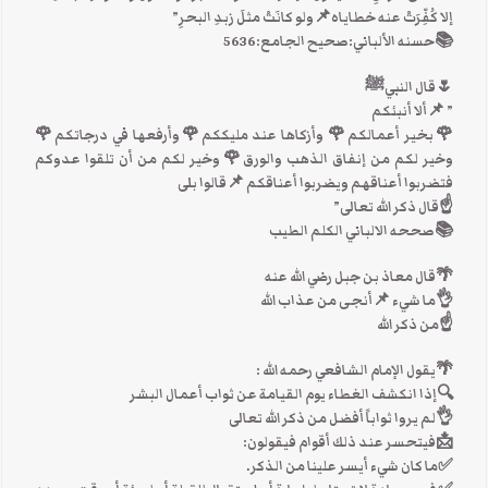
إلا كُفِّرَتْ عنه خطاياه📌ولو كانَتْ مثلَ زبدِ البحرِ”
📚حسنه الألباني:صحيح الجامع:5636
🌷قال النبيﷺ
” 📌ألا أنبئكم
🌹بخير أعمالكم🌹 وأزكاها عند مليككم🌹وأرفعها في درجاتكم🌹
وخير لكم من إنفاق الذهب والورق🌹وخير لكم من أن تلقوا عدوكم
فتضربوا أعناقهم ويضربوا أعناقكم 📌قالوا بلى
☝قال ذكر الله تعالى”
📚صححه الالباني الكلم الطيب
🌴قال معاذ بن جبل رضي الله عنه
👌ما شيء 📌أنجى من عذاب الله
☝من ذكر الله
🌴يقول الإمام الشافعي رحمه الله :
🔍إذا انكشف الغطاء يوم القيامة عن ثواب أعمال البشر
👌لم يروا ثواباً أفضل من ذكر الله تعالى
📩فيتحسر عند ذلك أقوام فيقولون:
✅ما كان شيء أيسر علينا من الذكر.