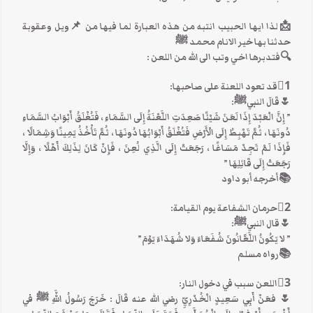
📩لذا ايها الحبيب انتبه من هذه العبارة لما فيها من 📌ويل وعقوبة
حدثنا بها خير الانام محمد ﷺ
🔍فتدبرها اخي وتب الى الله من اللعن :
1⃣قد تعود اللعنة على صاحبها:
🌷قَالَ النبيﷺ:
” إِنَّ الْعَبْدَ إِذَا لَعَنَ شَيْئًا صَعِدَتِ اللَّعْنَةُ إِلَى السَّمَاءِ ، فَتُغْلَقُ أَبْوَابُ السَّمَاءِ
دُونَهَا ، ثُمَّ تَهْبِطُ إِلَى الْأَرْضِ فَتُغْلَقُ أَبْوَابُهَا دُونَهَا ، ثُمَّ تَأْخُذُ يَمِينًا وَشِمَالًا ،
فَإِذَا لَمْ تَجِدْ مَسَاغًا ، رَجَعَتْ إِلَى الَّذِي لُعِنَ ، فَإِنْ كَانَ لِذَلِكَ أَهْلًا ، وَإِلَّا
رَجَعَتْ إِلَى قَائِلِهَا ”
📚أخرجه أبو داود
2⃣حرمان الشفاعة يوم القيامة:
🌷قال النبيﷺ:
” لا يَكُونُ اللَّعَّانُونَ شُفَعَاءَ وَلا شُهَدَاءَ يَوْمَ”
📚رواه مسلم
3⃣اللعن سبب في دخول النار:
🌷 فعَنْ أَبِي سَعِيدٍ الْخُدْرِيِّ رضي الله عنه قَالَ : خَرَجَ رَسُولُ اللَّهِ ﷺ في