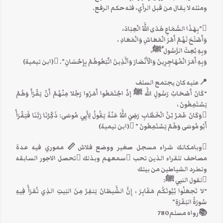
ومثله لا يقال من قبل الرأي، فله حكم الرفع.
”بِهَذَا السَّمَاعِ هَدَى اللَّهُ الْعِبَادَ،
وَأَصْلَحَ لَهُمْ أَمْرَ الْمَعَاشِ وَالْمَعَادِ ،
وبِهِ بُعِثَ الرَّسُول ُﷺَ،
وَبِهِ أَمَرَ الْمُهَاجِرِينَ وَالْأَنْصَارَ وَاَلَّذِينَ اتَّبَعُوهُمْ بِإِحْسَانِ”. (ابن تيمية)
📍عليه كان يجتمع السلف
“كَانَ أَصْحَابُ رَسُولِ اللَّه ﷺ إذْ اجْتَمَعُوا أَمَرُوا رَجُلا مِنْهُمْ أَنْ يَقْرَأَ وَهُمْ
يَسْتَمِعُونَ ،
وَكَانَ عُمَرُ بْنُ الْخَطَّابِ رَضِيَ اللَّهُ عَنْهُ يَقُولُ لِأَبِي مُوسَى: ذَكِّرْنَا رَبَّنَا فَيَقْرَأُ
أَبُو مُوسَى وَهُمْ يَسْتَمِعُونَ ” (ابن تيمية)
وبامكانك شراء مسجل صغير ووضع فلاش📏 مموري فيه عدة
مصاحف للقراء الذين تحب سمعهم وبذلك تحصل الاجور السابقه
وتطرد الشياطين من بيتك
لقول النبي ﷺ:
“لا تَجعَلُوا بُيُوتَكُم مَقَابِرَ ، إِنَّ الشَّيطَانَ يَنفِرُ مِنَ البَيتِ الذِي تُقرَأُ فِيهِ
سُورَةُ البَقَرَةِ”
📚رواه مسلم780