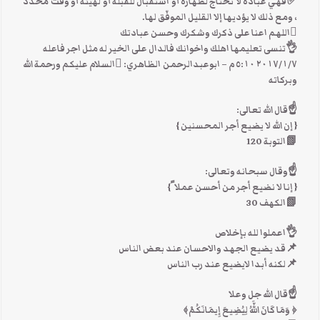
✅فهي عبادة لا تحتاج لطهارة أو استقبال للقبلة أو لهيئة أو وقت محدد
، ومع ذلك لا يؤديها إلا القليل الموفّق لها.
اللهم اعنا على ذكرك وشكرك وحسن عبادتك
👌تنسى تعليمها اهلك واخوانك فالدال على الخير له مثل اجر فاعله
٧‏/١‏/٢٠١٧ ٥:١٠ م – ابوعبدالرحمن الظاهري: السلام عليكم ورحمة الله
وبركاته
☝قال الله تعالى:
{ إن الله لا يضيع أجر المحسنين }
📗التوبة 120
☝وقال سبحانه وتعالى:
{ إنا لا نضيع أجر من أحسن عملا ً}
📗الكهف 30
👌اعملوا لله بإخلاص
📌قد يضيع الجهد والاحسان عند بعض الناس
📌لكنه أبدا لايضيع عند رب الناس
☝قال الله جل وعلا
﴿ وَمَا كَانَ اللَّهُ لِيُضِيعَ إِيمَانَكُمْ﴾