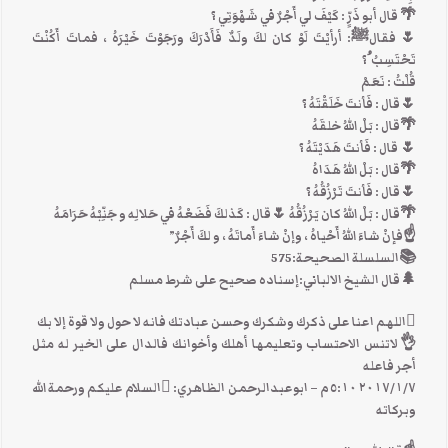
🌴 قال أبو ذَرٍّ : كَيْفَ لي أَجْرٌ في شَهْوَتِي ؟
🌷فقالﷺ: أرأيْتَ لَوْ كان لكَ ولَدٌ فَأَدْرَكَ ورَجَوْتَ خَيْرَهُ ، فماتَ أَكُنْتَ
تَحْتَسِبُ ُ؟
قُلْتُ : نَعَمْ
🌷قال : فَأنتَ خَلَقْتَهُ ؟
🌴قال : بَلْ اللهُ خلقَهُ
🌷 قال : فَأنتَ هَدَيْتَهُ ؟
🌴قال : بَلْ اللهُ هَدَاهُ
🌷قال : فَأنتَ تَرْزُقُهُ ؟
🌴قال : بَلْ اللهُ كان يَرْزُقُهُ 🌷قال : كَذلكَ فَضَعْهُ في حَلالِه و جَنِّبْهُ حَرَامَهُ
☝فإنْ شاءَ اللهُ أَحْياهُ ، وإنْ شاءَ أَماتَهُ ، و لكَ أَجْرٌ”
📚السلسلة الصحيحة:575
🌲قال الشيخ الالباني:إسناده صحيح على شرط مسلم
اللهم اعنا على ذكرك وشكرك وحسن عبادتك فانه لا حول ولا قوة إلا بك
👌لاتنس الاحتساب وتعليمها أهلك وأخوانك فالدال على الخير له مثل
أجر فاعله
٧‏/١‏/٢٠١٧ ٥:١٠ م – ابوعبدالرحمن الظاهري: السلام عليكم ورحمة الله
وبركاته