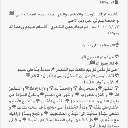
📗البقرة143
اللهم ارزقنا التوحيد والاخلاص واتباع السنة بفهم اصحاب النبي ﷺ
واجمعنا بهم في الفردوس الاعلى
٧‏/١‏/٢٠١٧ ٥:١٠ م – ابوعبدالرحمن الظاهري: السلام عليكم ورحمة الله
وبركاته
☝اللهم فقهنا في الدين
🌴عن أبو ذر الغفاري قال
🌷قال رسول اللهﷺ:
“على كلِّ نَفْسٍ كلَّ يَوْمٍ طَلَعَتْ فيهِ الشمسُ 📌صدقةٌ مِنْهُ على نفسِهِ
🌴قُلْتُ يا رسولَ اللهِ من أين نَتَصَدَّقُ و ليس لَنا أَمْوَالٌ ؟ 🌷قالﷺ:
📌لِأنَّ من أبوابِ الصَّدَقَة
🌹ِ التَّكْبيرَ 🌹و سُبحانَ اللهِ 🌹 و الحمدُ للهِ 🌹 و لا إلهَ إلا اللهُ 🌹وَ أَسْتَغْفِرُ
اللهَ 🌹 و تَأْمُرُ بالمعروفِ 🌹 و تَنْهَى عَنِ المنكرِ🌹و تَعْزِلُ الشَّوْكَةَ عن
طَرِيقِ الناسِ و العظمَةَ و الحَجَرَ 🌹 و تَهْدِي الأَعْمَى 🌹 و تُسْمِعُ الأَصَمَّ و
الأَبْكَمَ حتى يَفْقَهَ 🌹 و تُدِلُّ المُسْتَدِلَّ على حاجَةٍ لهُ قد عَلِمْتَ مكانَها 🌹 و
تَسْعَى بِشِدَّةِ ساقَيْكَ إلى اللَّهْفَانِ المُسْتَغِيثِ 🌹 و تَرْفَعُ بِشِدَّةِ ذِرَاعَيْكَ
مع الضَّعِيفِ 🌹 كلُّ ذلكَ من أبوابِ الصَّدَقَةِ مِنْكَ على نَفْسِكَ 🌹 و لكَ في
جِماعِكَ زَوْجَتَكَ أَجْرٌ