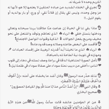
الكريم وحده لا شريك له.
👌تجري في الخفاء الشديد من عباده المتقين لا يعلمها إلا هو، لأنها له
عز وجل وحده، وليس لكي يقال إن فلاناً تقي، أو ورع، أو بار بوالديه أو
يقوم الليل..!!
👌ماذا بقي لنا في الحياة إن ضاعت منّا علاقتنا بربنا سبحانه وتعالى
ودخلها بتسلل خفي 🔥الرياء🔥 الذي تعاظم وتوقد واشتعل على نحو
مخيف ومريع بفعل الجوالات📱 الذكية وقنوات التواصل الاجتماع❗
👌فأفسد على البعض طاعته وصلاته وصدقه ودعاءه❗
🔥الرياء🔥 الذي ما تخيلنا أبداً قدرته الرهيبة على إفساد العبادات📌
ومهارته في تلويث نية الطاعة لله بالمباهاة.
💬تأمل الصورة المتناهية الدقة في براعة وصف تسلله في دهاء إلى قلوب
❤الناس: «أخفى من دبيب نملة سوداء على صفاة سوداء في ظلمة ليل»❗
👌لذلك حذّر منه الرسولﷺ وكان أشد ما يخشاه على أمته: «إِنَّ أَخْوَفَ
مَا أَخَافُ عَلَيْكُمْ الشِّرْكُ الْأَصْغَرُ»
🌷وقال النبيﷺ: “إنَّ أشدَّ النَّاسِ عذابًا عندَ اللَّهِ يومَ القيامةِ المصوِّرونَ”
📚صحيح البخاري
🌷عن ام المؤمنين عائشه قالت سألتُ رسولَ اللَّهﷺعن هذِهِ الآيةِ
{وَالَّذِينَ يُؤْتُونَ مَا آتَوْاو َقُلُوبُهُمْ وَجِلَة}