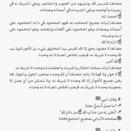
معناها تقديس الله، وتنزيهه عن العيوب والنقائص، ونفي الشريك له في
ربوبيته وألوهيته، ونفي الشبيه له في أسمائه وصفاته.
☝الحمد لله:
معناها إثبات جميع المحامد له، فهو المحمود في ذاته المحمود على
أسمائه وصفاته، وهو المحمود على أفعاله وإنعامه، وهو المحمود على
دينه وشرعه.
☝لا إله إلا الله:
معناها لا معبود بحق إلا الله، فليس بيد المخلوق شيء، بل الأمور كلها بيد
الله وحده لا شريك له، فيجب إخلاص العبادة لله وحده.
☝الله أكبر:
معناها إثبات صفات الجلال والكبرياء والعظمة لله وحده لا شريك له.
☝لا حول ولا قوة إلا بالله: معناها أن الله وحده صاحب الحول والقوة، فلا
يغير جميع الأحوال إلا الله وحده لا شريك له، ولا نتمكن من أي عمل إلا
بمعونته وحده لا شريك له، فيجب إخلاص العبادة لله وحده.
🌷وقال النبي ﷺ
📌”ما عمِلَ آدمِيٌّ عمَلا
📌 أنْجَى له من عذابِ اللهِ ☝من ذكرِ اللهِ”
📚صححه الألباني:صحيح الجامع:5644