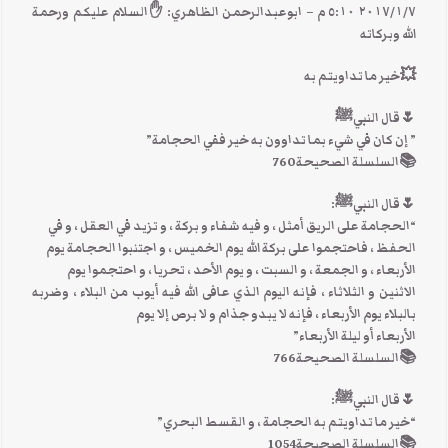
٧‏/١‏/٢٠١٧ ٥:١٠ م – ابوعبدالرحمن الظاهري: ✋السلام عليكم ورحمة
الله وبركاته
💥خير ما تداويتم به
🌷قال النبيﷺ
” إن كان في شيء بما تداوون به خير ففي الحجامة”
📚السلسلة الصحيحة760
🌷قال النبيﷺ:
“الحجامة على الريق أمثل ، و فيه شفاء و بركة ، و تزيد في العقل ، و في
الحفظ ، فاحتجموا على بركة الله يوم الخميس ، و اجتنبوا الحجامة يوم
الأربعاء ، و الجمعة ، و السبت ، و يوم الأحد ، تحريا ، و احتجموا يوم
الاثنين و الثلاثاء ، فإنه اليوم الذي عافى الله فيه أيوب من البلاء ، وضربه
بالبلاء يوم الأربعاء ، فإنه لا يبدو جذام و لا برص إلا يوم
الأربعاء أو ليلة الأربعاء”
📚السلسلة الصحيحة766
🌷قال النبيﷺ:
“خير ما تداويتم به الحجامة ، و القسط البحري”
📚السلسلة الصحيحة1054