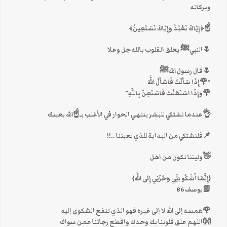
وبركاته
☝﴿إِيَّاكَ نَعْبُدُ وَإِيَّاكَ نَسْتَعِينُ﴾
🌷النبيﷺ يعلق القلوب بالله جل وعلا
🌷قال رسول اللهﷺ
“🌹إِذَا سَأَلْتَ فَاسْأَلْ اللَّهَ
🌹وَإِذَا اسْتَعَنْتَ فَاسْتَعِنْ بِاللَّهِ”
👌عندما نشتكي للبشر ينتهي الحوار في الأغلب بـ☝الله يعينك
📌فلنشتكي من البداية للذي يعيننا ..!!
👋وليتنا نكون من اهل
{إِنَّمَا أَشْكُو بَثِّي وَحُزْنِي إِلَى اللَّه}
📗يوسف86
🌹همسه إلى الله لا إلى غيره فهو الذي تنفع الشكوى إليه
👐اللهم علق قلوبنا بك وحدك واقطع رجائنا عمن سواك