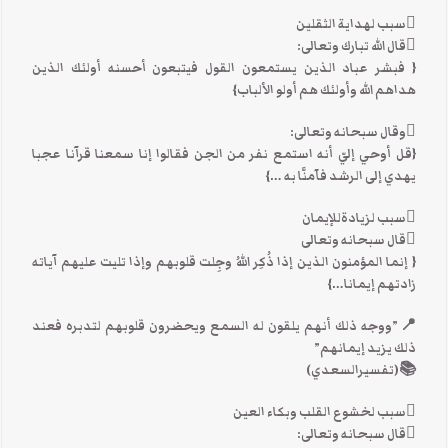
سبب لهداية الثقلين
قال الله تبارك وتعالى:
{ فبشر عباد الذين يستمعون القول فيتبعون أحسنه أولئك الذين
هداهم الله وأولئك هم أولو الألباب}
وقال سبحانه وتعالى:
{قل أوحي إليّ أنه استمع نفر من الجن فقالوا إنا سمعنا قرآنا عجبا
يهدي إلى الرشد فآمنَّا به …}
سبب لزيادةللإيمان
قال سبحانه وتعالى
{ إنما المؤمنون الذين إذا ذُكِر اللهُ وجِلت قلوبهم وإذا تليت عليهم آياته
زادتهم إيمانا…}
📍”ووجه ذلك أنهم يلقون له السمع ويحضرون قلوبهم لتدبره فعند
ذلك يزيد إيمانهم”
📚(تفسيرالسعدي)
سبب لخشوع القلب وبكاء العين
قال سبحانه وتعالى: