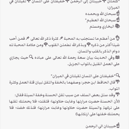
“كلمتان🌹حبيبتان إلى الرحمن🌹خفيفتان على اللسان🌹ثقيلتان في
الميزان:
☝سبحان الله وبحمده
☝سبحان الله العظيم”
📚 البخاري ومسلم
👌من أعظم ما تستجلب به المحبة 📌كثرة ذكر الله تعالى 📌فمن أحب
شيئا أكثر من ذكره🌹وبذكر الله تطمئن القلوب🌹ومن علامة المحبة لله
دوام الذكر بالقلب واللسان.
📖وفي الحديث بيان سعة رحمة الله تعالى على عباده 🔍حيث يجازي
على العمل القليل بالثواب الجزيل.
🔍”خفيفتان على اللسان ثقيلتان في الميزان”
🌴قال الحافظ ابن حجر: وصفهما بالخفة والثقل لبيان قلة العمل وكثرة
الثواب.
🌴وقد سئل بعض السلف عن سبب ثقل الحسنة وخفة السيئة فقال:
(لأن الحسنة حضرت مرارتها وغابت حلاوتها؛ فثقلت؛ فلا يحملنك ثقلها
على تركها, والسيئة حضرت حلاوتها وغابت مرارتها؛ فلذلك خفت؛ فلا
يحملنك خفتها على ارتكابها)
☝حبيبتان الى الرحمن