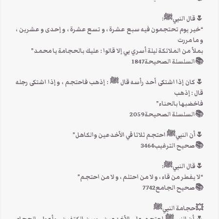
🌷قال النبيﷺ:
“خير يوم تحتجمون فيه سبع عشرة ، و تسع عشرة ، و إحدى و عشرين ،
و ما مررت
بملأ من الملائكة ليلة أسري بي إلا قالوا : عليك بالحجامة يا محمد”
📚السلسلة الصحيحة1847
🌷كان إذا اشتكى أحد رأسه قال ﷺ : إذهب فاحتجم ، و إذا اشتكى رجله
قال : إذهب
فاخضبها بالحناء”
📚السلسلة الصحيحة2059
🌷أن النبيﷺ احتجم ثلاثا في الأخدعين والكاهل”
📚صحيح الترغيب3464
🌷قال النبيﷺ:
“لا يفطر من قاء ، و لا من احتلم ، و لا من احتجم”
📚صحيح الجامع7742
💥حجامة النبيﷺ