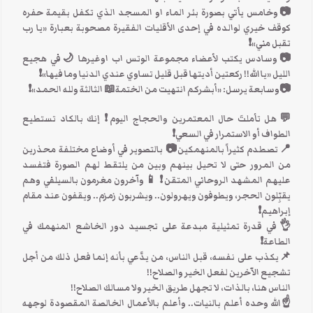
📷وخامس يأتي بصورة بئر الماء او المسجد الذي تكفل بقيمة حفره
كوقف خيري لوالده في إحدى الأقليات الفقيرة مصحوبة بعبارة «يا رب
تقبل مني»❗
📷وسادس يكتب لأعضاء مجموعة الوتس اب اوغيرها 🌙في هجيع
الليل «يا الله!! ركعتين أديتها قبل قليل تساوي عندي الدنيا وما فيها»❗
📷وسابعة يرسل: «أبشركم انتهيت من الختمة📖 الثالثة ولله الحمد»❗
💬هل تأملتَ حال المعتمرين والحجاج اليوم❗ إنك بالكاد تستطيع
الطواف أو الاستمرار في السعي❗
📍تصطدم كثيراً بالمنهمكين📷 بالتصوير في أوضاع مختلفة محذرين
من المرور حتى لا تحيل بينهم وبين من يلتقط لهم الصورة فتفسد
عليهم المشهد الروحاني المتقن❗ 📱وآخرون مغرمون بالسيلفي وهم
يقبِّلون الحجر، ويطوفون ويهرولون.. ويشربون زمزم.. ويقفون عند مقام
إبراهيم❗
👌في قدرة تمثيلية مبدعة على تجسيد دور الخاشع المنهمك في
الطاعة❗
📌يكذب على نفسه، قبل الناس، من يدَّعي بأنه إنما فعل ذلك من أجل
تشجيع الآخرين لفعل الخير والصلاح!!
الناس هنا، بالذات، لا تجهل طريق الخير ولا مسالك الصلاح!!
☝الله وحده أعلم بالنيات.. وأعلم بالأعمال الخالصة المقصودة لوجهه