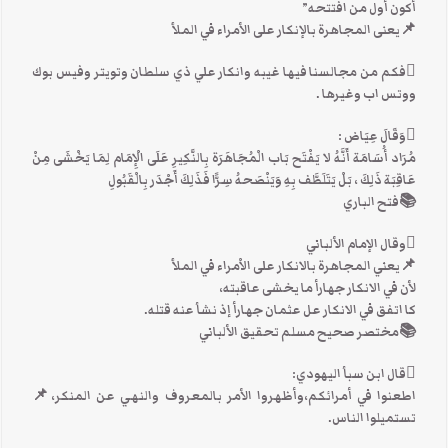
أكون أول من افتتحه”
📌يعنى المجاهرة بالإنكار على الأمراء في الملأ
فكم من مجالسنا فيها غيبه وانكار علي ذي سلطان وتويتر وفيس بوك
ووتس اب وغيرها .
وَقَالَ عِيَاض :
مُرَاد أُسَامَة أَنَّهُ لا يَفْتَح بَاب الْمُجَاهَرَة بِالنَّكِيرِ عَلَى الْإِمَام لِمَا يَخْشَى مِنْ
عَاقِبَة ذَلِكَ ، بَلْ يَتَلَطَّف بِهِ وَيَنْصَحهُ سِرًّا فَذَلِكَ أَجْدَر بِالْقَبُولِ
📚فتح الباري
وقال الإمام الألباني
📌يعني المجاهرة بالانكار على الاْمراء في الملأ
لأن في الانكار جهارأ ما يخشى عاقبته،
كا اتفق في الانكار عل عثمان جهارأ إذ نشأ عنه قتله.
📚مختصر صحيح مسلم تحقيق الألباني
قال ابن سبأ اليهودي:
اطعنوا في أمرائكم،وأظهروا الأمر بالمعروف والنهي عن المنكر،📌
تستميلوا الناس.