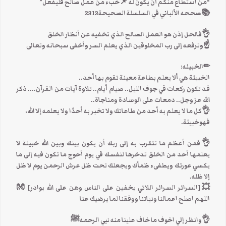
“من استطاع منكم أن يكون له 📌خبء من عمل صالح فليفعل”
📚صححه الألباني في السلسلة الصحيحة2313
👌فالحل إذن هو العمل الصالح الذي تخفيه عن أنظار الخلق
☝وترفعه إلى رب المخلوقين الذي يعلم السر وأخفى سبحانه وتعالى
✏الخبيئه:
الخبيئة هي ألا يعلم بطاعة معينة تقوم بها أحد..
قد تكون ركعات في جوف الليل.. صيام أيام.. تلاوة آيات من القرآن…. ذكر
الله عز وجل.. دمعات على الوسادة ومناجاة..
👌كل ما لا يعلم به أحد من طاعاتك ولا تخبر به أحدًا ولا يعلمه إلا الله،
فهوخبيئة.
👌فمن أعظم ما تتقرب به إلى ربك أن يكون بينك وبين الله خبيئة لا
يعلمها أحد من الخلق تدخرها لنفسك في يوم أحوج ما تكون فيه إلى ما
يكسي عورتك ويطفىء ظمأك ويجعلك تحت ظل عرش الرحمن يوم لا ظل
إلا ظله.
💥[السرائر السرائر اللاتي يخفين على الناس وهن على الله بوادر] 👐
اللهم اصلح اعمالنا ونياتنا ووفقنا لما يرضيك عنا
👌وانظر إلي اخوف ما خاف علينا منه نبي الرحمهﷺ