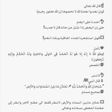
☝قال الله تعالى
{وإن تعدوا نعمة الله لا تحصوها إن الله لغفور رحيم}
👌اعتدنا على النِعم
حتى إن البعض إذا سُئل عن حاله قال لا جديد❗
💥فهل استشعرنا تجدد العافية وبقاء النعم❗
💗تأمل
{وَهُوَ اللَّهُ لا إِلَهَ إِلا هُوَ لَهُ الْحَمْدُ فِي الاولَى وَاﻻخِرَةِ وَلَهُ الْحُكْمُ وَإِلَيْهِ
تُرْجَعُونَ }
📗القصص
👌لاتنس
🌷قال النبيﷺ:
“َسُبْحَانَ اللَّهِ وَالْحَمْدُ لِلَّهِ 📌تَمْلأنِ مَا بَيْنَ السَّمَاوَاتِ وَالأرْض”
📗صحيح مسلم
💥تملان مابين السماء والأرض لاتنظر فقط الى عظم الاجر وانظر إلى
عظمة المعطى سبحانه وتعالى