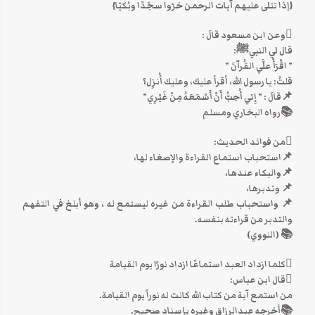
{إذا تتلى عليهم آيات الرحمن خرّوا سجّدًا وبُكيّا}
وعن ابن مسعود قالَ :
قال لي النبيﷺ:
” اقْرَأْ علَّي القُرآنَ ”
قلتُ: يا رسول الله، أقرأ عليك، وعليك أُنزِل؟
📌قالَ : ” إِني أُحِبُّ أَنْ أَسْمَعَهُ مِنْ غَيْرِي”
📚رواه البخاري ومسلم
من فوائد الحديث:
📌استحباب استماع القراءة والإصغاء لها،
📌والبكاء عندها،
📌 وتدبرها،
📌 واستحباب طلب القراءة من غيره ليستمع له ، وهو أبلغ في التفهم
والتدبر من قراءته بنفسه.
📚 (النووي)
كلما ازداد العبد استماعًا ازداد نورًا يوم القيامة
قال ابن عباس:
من استمع آية من كتاب الله كانت له نوراً يوم القيامة.
📚أخرجه عبدالرزاق وغيره بإسناد صحيح.