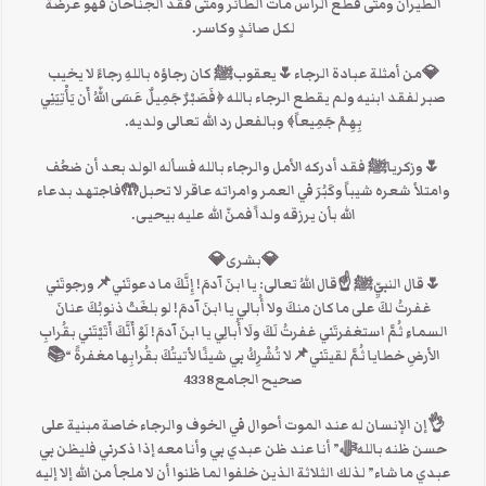
الطيران ومتى قطع الرأس مات الطائر ومتى فقد الجناحان فهو عرضة
لكل صائدٍ وكاسر.
💎من أمثلة عبادة الرجاء🌷يعقوبﷺ كان رجاؤه باللهِ رجاءً لا يخيب
صبر لفقد ابنيه ولم يقطع الرجاء بالله ﴿فَصَبْرٌ جَمِيلٌ عَسَى اللّهُ أَن يَأْتِيَنِي
بِهِمْ جَمِيعاً﴾ وبالفعل رد الله تعالى ولديه.
🌷وزكرياﷺ فقد أدركه الأمل والرجاء بالله فسأله الولد بعد أن ضعُف
وامتلأ شعره شيباً وكَبُرَ في العمر وامراته عاقر لا تحبل🤲فاجتهد بدعاء
الله بأن يرزقه ولداً فمنّ الله عليه بيحيى.
💎بشرى💎
🌷قال النبيِّﷺ ☝قال اللهُ تعالى: يا ابنَ آدمَ! إِنَّكَ ما دعوتَني📌ورجوتَني
غفرتُ لكَ على ما كان منكَ ولا أُبالي يا ابنَ آدمَ! لو بلغَتْ ذنوبُكَ عنانَ
السماءِ ثُمَّ استغفرتَني غفرتُ لَكَ ولَا أُبالِي يا ابنَ آدمَ! لَوْ أَنَّكَ أَتَيْتَني بقُرابِ
الأرضِ خطايا ثُمَّ لقيتَني📌لا تُشْرِكُ بي شيئًا لأتيتُكَ بقُرابِها مغفرةً “📚
صحيح الجامع4338
👌إن الإنسان له عند الموت أحوال في الخوف والرجاء خاصة مبنية على
حسن ظنه باللهﷻ” أنا عند ظن عبدي بي وأنا معه إذا ذكرني فليظن بي
عبدي ما شاء” لذلك الثلاثة الذين خلفوا لما ظنوا أن لا ملجأ من الله إلا إليه