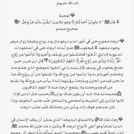
تاب الله عليهم.
💎الوصية
🌷قالﷺ ” لا يَمُوتَنَّ أَحَدُكُمْ إلَّا وَهو يُحْسِنُ الظَّنَّ باللَّهِ عَزَّ وَجَلَّ “📚
صحيح مسلم
💎الرجاء مفتوح حتى في أمور الدنيا يرجو مال ولد زواج وظيفة زوال مرض
وجود مفقود🌷فيعقوبﷺ علم أبناءه الرجاء حتى في المفقودات
الدنيوية ﴿يَا بَنِيَّ اذْهَبُوا فَتَحَسَّسُوا مِن يُوسُفَ وَأَخِيهِ وَلَا تَيْأَسُوا مِن رَّوْحِ
اللَّهِ ۖ إِنَّهُ لَا يَيْأَسُ مِن رَّوْحِ اللَّهِ إِلَّا الْقَوْمُ الْكَافِرُونَ﴾🌴قال ابن جرير: حين
طمع يعقوب في يوسف قال لبنيه يا بني اذهبوا للموضع الذي جئتم منه
وخلفتم أخويكم به ولا تيأسوا من روح الله ولا تقنطوا من أن يروّح الله عنا
ما نحن فيه من الحزن ويفرّحنا برؤيتهما إنه لا ييأس من روح الله ولا يقنط
من فرجه ورحمته ولا يقطع الرجاء منه إلا القوم الكافرون.
📩همسه للدعاة: لابد أن يكون هناك توازن⚖️بحسب حال الناس فإذا
كانوا ميّالين إلى التفريط والمعاصي والتساهل غلّب جانب التخويف وإذا
كان عندهم خوف زائد ويأس من رحمة الله غلّب جانب الرجاء.
💎رجاء لقاء اللهﷻ والاشتياق إليه وهذا الذي يمكن أن يزهّد الإنسان في
الدنيا تماماً وهو أعلى الأنواع الرجاء🌷وتأمل دعاء خليل الله محمد ﷺ
الذي امتلأ قلبه بحب ربهﷻ ومحبوبه” اللهم أسألُك لذَّةَ النظرِ إلى وجهِك