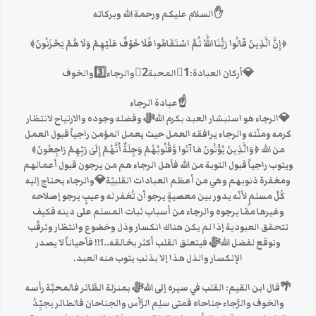
✋السلام عليكم ورحمة الله وبركاته
﴿إِنَّ الَّذِينَ قَالُوا رَبُّنَا اللَّهُ ثُمَّ اسْتَقَامُوا فَلَا خَوْفٌ عَلَيْهِمْ وَلَا هُمْ يَحْزَنُونَ﴾
💎أركان العبادة:1⃣المحبة2⃣والرجاء3️⃣والخوف
☝عبادة الرجاء
💎الرجاء هو استبشار العبد بكرم اللهﷻ وفضله وجوده والارتياح لانتظار
كرمه ومنّته والرجاء يرافقه العمل حيث يعمل المؤمن راجياً قبول العمل
من الله ﴿وَالَّذِينَ يُؤْتُونَ مَا آتَوا وَّقُلُوبُهُمْ وَجِلَةٌ أَنَّهُمْ إِلَىٰ رَبِّهِمْ رَاجِعُونَ﴾
ويتوب راجياً قبول التوبة من الله فأهل الرجاء هم من يرجون قبول أعمالهم
ومغفرة ذنوبهم وهي من أعظم العبادات القلبيّة💎والرجاء يحتاج إليه
كُلّ مسلمٍ لأنّه يدور بين معصيةٍ يرجو أن تُغفر له وعيبٍ يرجو إصلاحه
وغيرها ممّا يرجوه والرجاء من أسباب ثبات المسلم على دينه فكيف
تتحقق العبودية إذا لم يكن هناك انكسار وذل وخضوع وانتظار وترقّب
وتوقع لفضل اللهﷻ فيتعلق القلب أكثر بخالقه..؟!! فأحياناً لا يصدر
الإنكسار والذل هذا إلا بذنب يتوب منه العبد.
🌴قال ابن القيم: القلب في سيره إلى اللهﷻ بمنزلة الطَّائر فالمحبَّة رأسه
والخوف والرَّجاء جناحاه فمتى سلِم الرَّأس والجناحان فالطائر يجيِّدُ