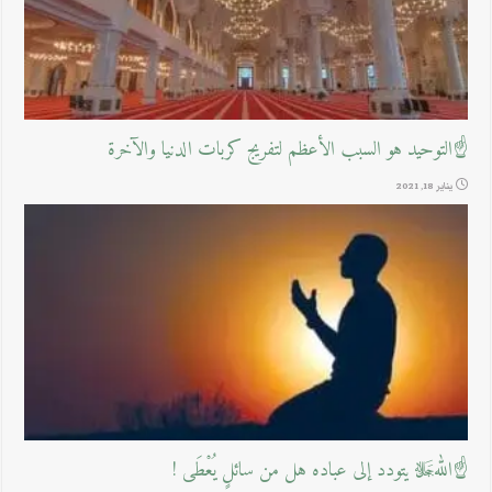
☝التوحيد هو السبب الأعظم لتفريج كربات الدنيا والآخرة
يناير 18, 2021
☝اللهﷻ يتودد إلى عباده هل من سائلٍ يُعْطَى !