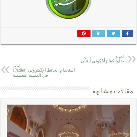
السابق
صَلُّوا كَمَا رَأَيْتُمُونِي أُصَلِّي
التالي
استخدام الحائط الإلكتروني (Padlet)
في العملية التعليمية
مقالات مشابهة