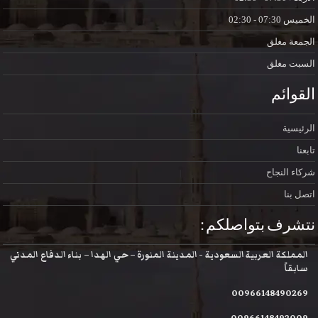
الخميس
07:30 - 02:30
الجمعة
مغلق
السبت
مغلق
القوائم
الرئيسية
تابعنا
شركاء النجاح
اتصل بنا
نتشرف بتواصلكم :
المملكة العربية السعودية - المدينة المنورة – حي الهدا – بناء الدفاع المدني
سابقاً
00966148490269