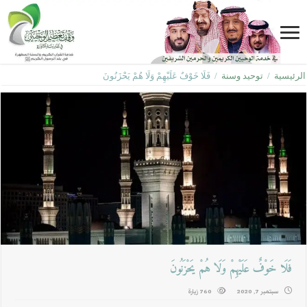
الرئيسية
/
توحيد وسنة
/
فَلَا خَوْفٌ عَلَيْهِمْ وَلَا هُمْ يَحْزَنُونَ
فَلَا خَوْفٌ عَلَيْهِمْ وَلَا هُمْ يَحْزَنُونَ
سبتمبر 7, 2020
760 زيارة