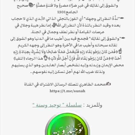
والشوقَ إلى لقائِك في غيرِ ضرَّاءَ مضرةٍ ولا فتنةٍ مضلَّةٍ “📚صحيح
الجامع1301
✒”لذَّةَ النظرِ إلى وجهِك” أي الفوز بالتجلي الذاتي الأبدي الذي لا حجاب
بعده وقيد النظر باللذة لأن النظر إلى اللهﷻ إما نظر هيبة وجلال في
عرصات القيامة أو نظر لطف وجمال في الجنة.
✒”والشوقَ إلى لقائِك” فجمع فيه بين أطيب ما في الدنيا وهو الشوق إلى
لقائه سبحانه وأطيب ما في الآخرة وهو النظر إلى وجهه الكريم
☝﴿فَمَن كَانَ يَرْجُو لِقَاءَ رَبِّهِ فَلْيَعْمَلْ عَمَلًا صَالِحًا وَلَا يُشْرِكْ بِعِبَادَةِ رَبِّهِ
أَحَدًا﴾﴿مَنْ كَانَ يَرْجُو لِقَاءَ اللَّهِ فَإِنَّ أَجَلَ اللَّهِ لآتٍ﴾👌هذا الرجاء (اللقيا)
محض الإيمان وزبدته وإليه تشخص أبصار العابدين وهو الذي يسليهم
ولذلك ضرب الله لهم أجل تسكن إليه نفوسهم..
✍محمد الظاهري لتصلك الرسائل الاشتراك في القناة
https://t.me/sunah
وللمزيد :
سلسلة ” توحيد وسنة “