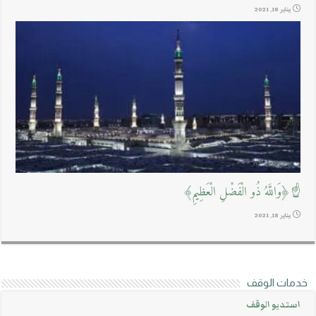
يناير 18, 2021
☝﴿وَاللَّهُ ذُو الْفَضْلِ الْعَظِيمِ﴾
يناير 18, 2021
خدمات الوقف
استديو الوقف