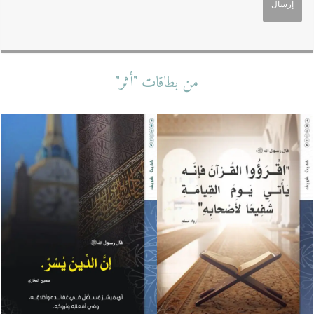
من بطاقات "أثر"