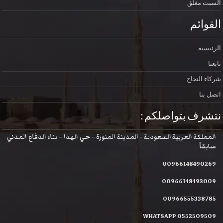
السبت
مغلق
القوائم
الرئيسية
تابعنا
شركاء النجاح
اتصل بنا
نتشرف بتواصلكم :
المملكة العربية السعودية - المدينة المنورة – حي الهدا – بناء الدفاع المدني
سابقاً
00966148490269
00966148493009
00966555338785
WHATSAPP 0552509509