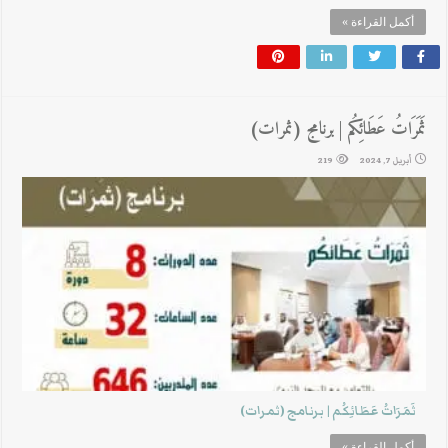
أكمل القراءة »
ثَمَرَاتُ عَطَائِكُم | برنامج (ثمرات)
أبريل 7, 2024
219
ثَمَرَاتُ عَطَائِكُم | برنامج (ثمرات)
أكمل القراءة »