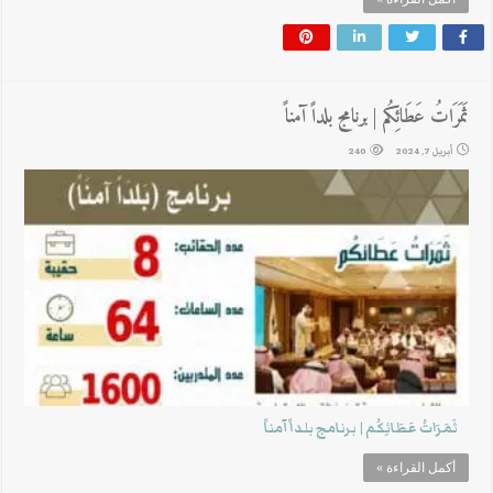
ثَمَرَاتُ عَطَائِكُم | برنامج بلداً آمناً
أبريل 7, 2024
240
ثَمَرَاتُ عَطَائِكُم | برنامج بلداً آمناً
أكمل القراءة »