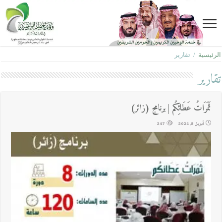
الرئيسية
/
تقارير
تقارير
ثَمَرَاتُ عَطَائِكُم | برنامج (زائر)
أبريل 8, 2024
247