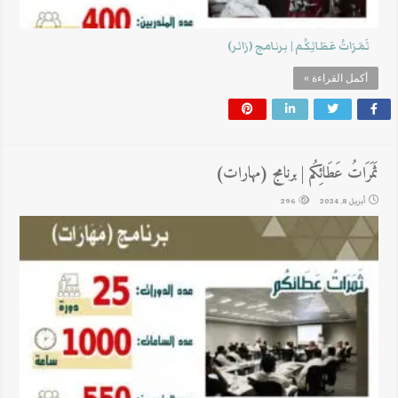
ثَمَرَاتُ عَطَائِكُم | برنامج (زائر)
أكمل القراءة »
ثَمَرَاتُ عَطَائِكُم | برنامج (مهارات)
أبريل 8, 2024
296