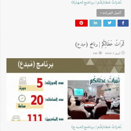
ثَمَرَاتُ عَطَائِكُم | برنامج (مهارة)
أكمل القراءة »
ثَمَرَاتُ عَطَائِكُم | برنامج (مبدع)
أبريل 7, 2024
242
ثَمَرَاتُ عَطَائِكُم | برنامج (مبدع)