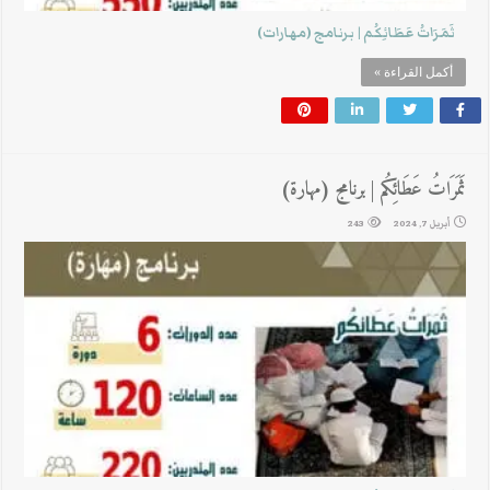
ثَمَرَاتُ عَطَائِكُم | برنامج (مهارات)
أكمل القراءة »
ثَمَرَاتُ عَطَائِكُم | برنامج (مهارة)
أبريل 7, 2024
243