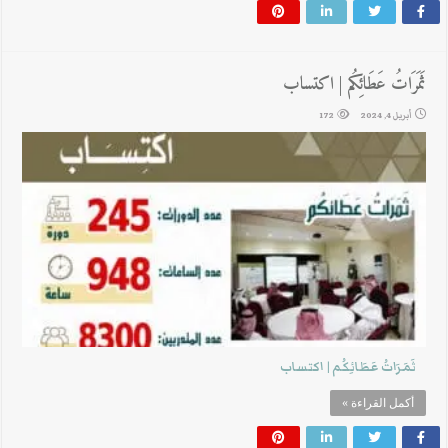
ثَمَرَاتُ عَطَائِكُم | اكتساب
أبريل 4, 2024
172
ثَمَرَاتُ عَطَائِكُم | اكتساب
أكمل القراءة »