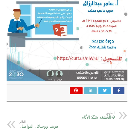
السابق
💎الْجُمُعَة سَيِّدُ الأَيَّام
التالي
هويتنا ووسائل التواصل